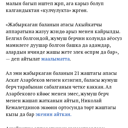
малын багып иштеп жүрүп, ага карыз болуп
калгандыктан «кулчулукта» жүргөн.
«Жабыркаган баланын атасы Акыйкатчы
аппаратына жазуу жүзүндө арыз менен кайрылды.
Белгилүү болгондой, жумуш берүүчүнүн колунда аёосуз
мамилеге дуушар болгон башка да адамдар,
алардын ичинде жашы жете элек өспүрүм да бар»,
— деп айтылат
маалыматта
.
Ал эми жабыркаган баланын 21 жаштагы апасы
Аскат Азарбеков менен кезигип, баласы жумуш
берүүчү тарабынан сабалганын четке каккан. Ал
Азарбековго күйөөсү менен эмес, жумуш берүүчү
менен жашап жатканын айтып, Николай
Кемалетдинов экөөнүн ортосунда төрт жаштагы
кызы да бар
экенин айткан.