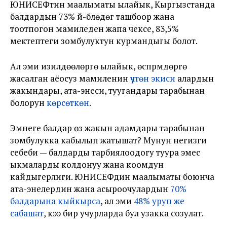
ЮНИСЕФтин маалыматы ылайык, Кыргызстанда
балдардын 73% үй-бүлөдөгү ташбоор жана
тоотпогон мамиледен жапа чексе, 83,5%
мектептеги зомбулуктун курмандыгы болот.
Ал эми изилдөөлөргө ылайык, өспүрүмдөргө
жасалган аёосуз мамиленин
үчтөн экиси
алардын
жакындары, ата-энеси, туугандары тарабынан
болорун
көрсөткөн
.
Эмнеге балдар өз жакын адамдары тарабынан
зомбулукка кабылып жатышат? Мунун негизги
себеби — балдарды тарбиялоодогу туура эмес
ыкмаларды колдонуу жана коомдун
кайдыгерлиги. ЮНИСЕФдин маалыматы боюнча
ата-энелердин жана асыроочулардын
70%
балдарына кыйкырса
, ал эми
48% уруп же
сабашат
, кээ бир учурларда бул узакка созулат.