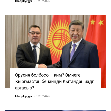
kloopkyrgyz
-
07/07/2026
Орусия болбосо — ким? Эмнеге
Кыргызстан бензинди Кытайдан издөөгө
аргасыз?
kloopkyrgyz
-
07/07/2026