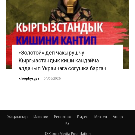
«Золотой» деп чакырушчу.
Кыргызстандык киши кандайча
алданып Украинага согушка барган
kloopkyrgyz
-
04/06/2026
Жаңылыктар
Иликтөө
Репортаж
Видео
Мектеп
Ашар
KY
© Kloop Media Foundation