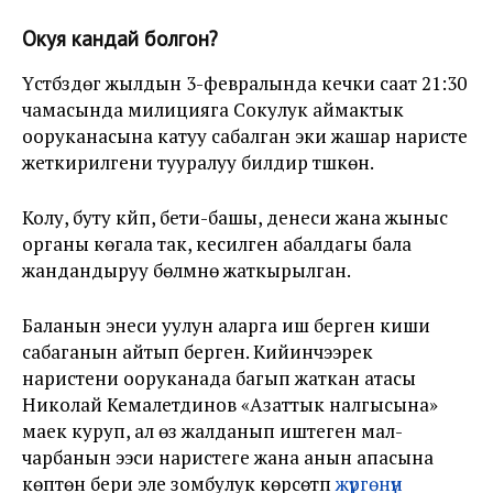
Окуя кандай болгон?
Үстүбүздөгү жылдын 3-февралында кечки саат 21:30
чамасында милицияга Сокулук аймактык
ооруканасына катуу сабалган эки жашар наристе
жеткирилгени тууралуу билдирүү түшкөн.
Колу, буту күйүп, бети-башы, денеси жана жыныс
органы көгала так, кесилген абалдагы бала
жандандыруу бөлүмүнө жаткырылган.
Баланын энеси уулун аларга иш берген киши
сабаганын айтып берген. Кийинчээрек
наристени ооруканада багып жаткан атасы
Николай Кемалетдинов «Азаттык үналгысына»
маек куруп, ал өзү жалданып иштеген мал-
чарбанын ээси наристеге жана анын апасына
көптөн бери эле зомбулук көрсөтүп
жүргөнүн