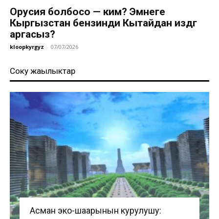
Орусия болбосо — ким? Эмнеге
Кыргызстан бензинди Кытайдан издөөгө
аргасыз?
kloopkyrgyz
-
07/07/2026
Соңку жаңылыктар
Асман эко-шаарынын курулушу: