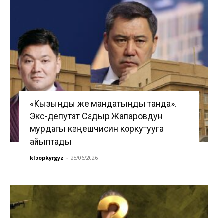
«Кызыңды же мандатыңды танда».
Экс-депутат Садыр Жапаровдун
мурдагы кеңешчисин коркутууга
айыптады
kloopkyrgyz
-
25/06/2026