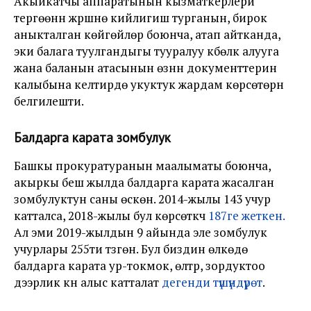
Акыйкатчы аппаратынын кызматкерлери
тергөөнүн жүрүшүнө кийлигиш турганын, бирок
аныкталган көйгөйлөр боюнча, атап айтканда,
эки балага туулгандыгы тууралуу күбөлүк алууга
жана баланын атасынын өзүнүн документтерин
калыбына келтирүүдө укуктук жардам көрсөтөрүн
белгилешти.
Балдарга карата зомбулук
Башкы прокуратуранын маалыматы боюнча,
акыркы беш жылда балдарга карата жасалган
зомбулуктун саны өскөн. 2014-жылы 143 учур
катталса, 2018-жылы бул көрсөткүч
187ге жеткен.
Ал эми 2019-жылдын 9 айында эле зомбулук
учурлары 255ти түзгөн. Бул биздин өлкөдө
балдарга карата ур-токмок, өлтүрүү, зордуктоо
дээрлик күн алыс катталат
дегенди түшүндүрөт
.