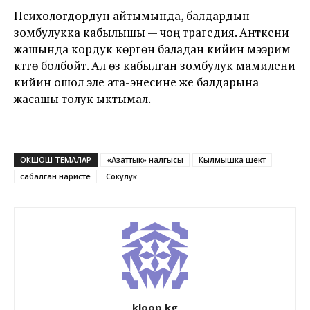
Психологдордун айтымында, балдардын
зомбулукка кабылышы — чоң трагедия. Анткени
жашында кордук көргөн баладан кийин мээрим
күтүүгө болбойт. Ал өзү кабылган зомбулук мамилени
кийин ошол эле ата-энесине же балдарына
жасашы толук ыктымал.
ОКШОШ ТЕМАЛАР
«Азаттык» үналгысы
Кылмышка шектүү
сабалган наристе
Сокулук
kloop.kg