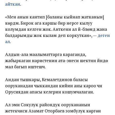
айткан
.
«Мен анын кантип [баланы кыйнап жатканын]
көрдүм. Бирок ага каршы бир нерсе кылуу
колумдан келген жок. Анткени ал үй-бүлөмдү жана
балдарымды жок кылам деп коркуткан», —
деген
ал
.
Алдын-ала маалыматтарга караганда,
жабыркаган наристенин ата-энеси шектүүнүн үйүндө
мал багып иштешчү.
Андан тышкары, Кемалетдинов баласы
ооруканадан чыккандан кийин аны кароо үчүн
Орусиядан апасы келерин кошумчалаган.
Ал эми Сокулук райондук оорукананын
жетекчиси Азамат Оторбаев зомбулук көргөн