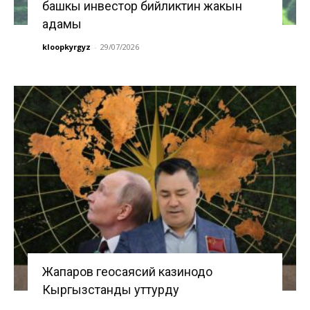
башкы инвестор бийликтин жакын
адамы
kloopkyrgyz
-
29/07/2026
Жапаров геосаясий казинодо
Кыргызстанды уттурду