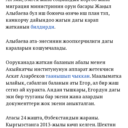
миграция министринин орун басары Жаңыл
Алыбаева бул иш боюнча өзүнчө иш план түзүп,
камкорчу дайындоо жагын дагы карап
жатканын
билдирди
.
Алыбаева ата-энесинин жоопкерчилиги дагы
караларын кошумчалады.
Ооруканада жаткан баланын абалы менен
Акыйкатчы институнунун аппарат жетекчиси
Аскат Азарбеков
таанышып чыккан
. Маалыматка
ылайык, сабалган баланын аты Егор, ал бир жаш
сегиз ай куракта. Андан тышкары, Егордун дагы
эки бир тууганы бар экени жана алардын
документтери жок экени аныкталган.
Атасы 24 жашта, Өзбекстандын жараны.
Кыргызстанга 2013-жылы көчүп келген. Шектүүнүн