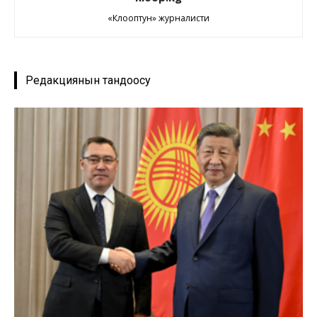
«Клооптун» журналисти
Редакциянын тандоосу