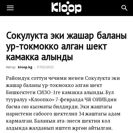
Сокулукта эки жашар баланы
ур-токмокко алган шектүү
камакка алынды
Автор:
kloop.kg
-
07/02/2022
Райондук соттун чечими менен Сокулукта эки
жашар баланы ур-токмокко алган шектүү
Бишкектеги СИЗО-1ге камакка алынды. Бул
тууралуу «Клоопко» 7-февралда Чүй ОИИБдин
басма сөз кызматы билдирди. Эки жаштагы
наристени сабоого шектелип 34 жаштагы адам
кармалган. Баланын ата-энеси шектүүнүн кол
алдында жалданып иштеп жүргөнү айтылган.