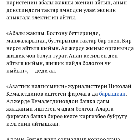
наристенин абалы жакшы экенин айтып, анын
денесиндеги тактар эмнеден улам экенин
аныктала электигин айтты.
«Абалы жакшы. Болгону беттеринде,
манжаларында, буттарында тактар бар экен. Бир
нерсе айтыш кыйын. Ал жерде жыныс органында
шишик чоң болуп турат. Анан кесилген деп
айтыш кыйын, шишик пайда бологон үчүн
кыйын», — деди ал.
«Азаттык үналгысынын» журналисттери Николай
Кемалетдинов иштеген фирмага да
барышкан
.
Ал жерде Кемалетдиновдон башка дагы
жалданып иштеген үч адам болгон. Аларга
фирмага башка бирөө келсе киргизбөө буйругу
келгенин айтышкан.
Ал эми, Эмгек жана социалдык коргоо жана