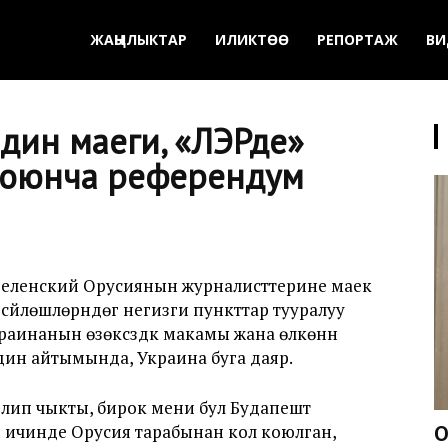
ЖАҢЫЛЫКТАР
ИЛИКТӨӨ
РЕПОРТАЖ
ВИ
дин маеги, «ЛЭРде»
боюнча референдум
еленский Орусиянын журналисттерине маек
йлөшүүлөрүндөгү негизги пункттар тууралуу
раинанын өзөксүздүк макамы жана өлкөнүн
дин айтымында, Украина буга даяр.
штелип чыкты, бирок мени бул Будапешт
ичинде Орусия тарабынан кол коюлган,
О