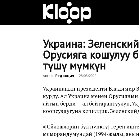
Клооп
кыргызча
Украина: Зеленский
Орусияга кошулуу 
өтүшү мүмкүн
|
Автор:
Редакция
-
28/03/2022
Кыргызстан
Украинанын президенти Владимир З
курду. Ал Украина менен Орусиянын сү
айтып берди — ал бейтараптуулук, Ук
коопсуздугуна кепилдик. Зеленский
жаңылыктары
«[Сүйлөшүүлөрдүн бул пункту] терең и
меморандумундай (1994-жылы, анын 