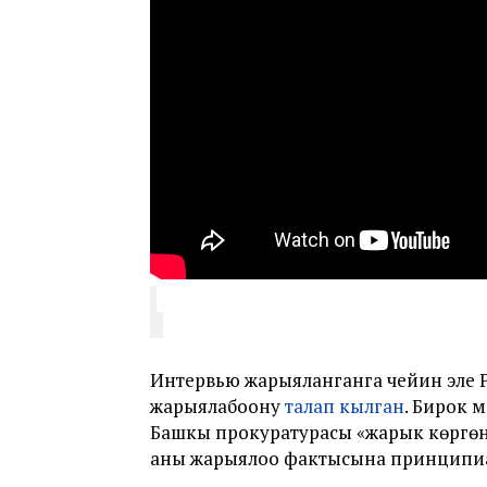
Интервью жарыяланганга чейин эле
жарыялабоону
талап кылган
. Бирок 
Башкы прокуратурасы «жарык көргөн
аны жарыялоо фактысына принципиа