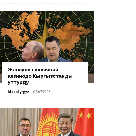
Жапаров геосаясий
казинодо Кыргызстанды
уттурду
kloopkyrgyz
-
07/07/2026