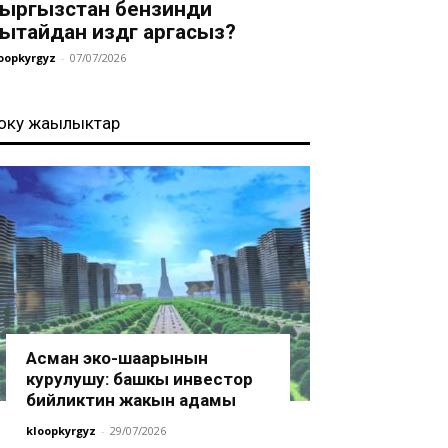
ыргызстан бензинди
ытайдан издөөгө аргасыз?
oopkyrgyz
-
07/07/2026
оңку жаңылыктар
Асман эко-шаарынын
курулушу: башкы инвестор
бийликтин жакын адамы
kloopkyrgyz
-
29/07/2026