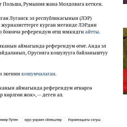
гү Польша, Румыния жана Молдовага кеткен.
лган Луганск эл республикасынын (ЛЭР)
 журналисттерге курган мегинде ЛЭРдин
боюнча референдум өтүшү мүмкүндүгүн
айтты
.
канын аймагында референдум өтөт. Анда эл
 пайдаланып, Орусияга кошулууга байланыштуу
н экенин
кошумчалаган
.
канын аймагында референдум өткөрүүгө
көрүлгөн жок», — деген ал.
имир Путин
орус-украин сүйлөшүүлөрү
Украинадагы согуш