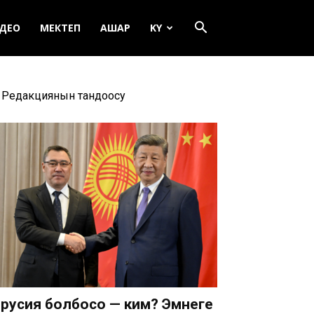
ДЕО
МЕКТЕП
АШАР
KY
Редакциянын тандоосу
русия болбосо — ким? Эмнеге