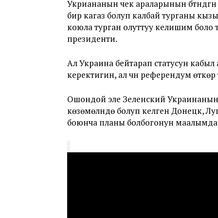
Укриананын чек араларынын бүтүндүгү
бир кагаз болуп калбай турганы кыз
коюла турган олуттуу келишим боло
президенти.
Ал Украина бейтарап статусун кабыл ал
керектигин, ал үчүн референдум өткө
Ошондой эле Зеленский Украинанын
көзөмөлүндө болуп келген Донецк, Л
боюнча планы болбогонун маалымда