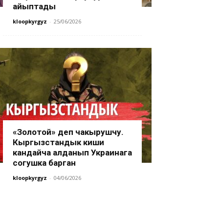
айыптады
kloopkyrgyz
-
25/06/2026
«Золотой» деп чакырушчу.
Кыргызстандык киши
кандайча алданып Украинага
согушка барган
kloopkyrgyz
-
04/06/2026