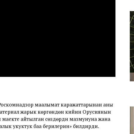
 Роскомнадзор маалымат каражаттарынан аны
материал жарык көргөндөн кийин Орусиянын
 маекте айтылган сөздөрдүн мазмунуна жана
лык укуктук баа берилерин» билдирди.