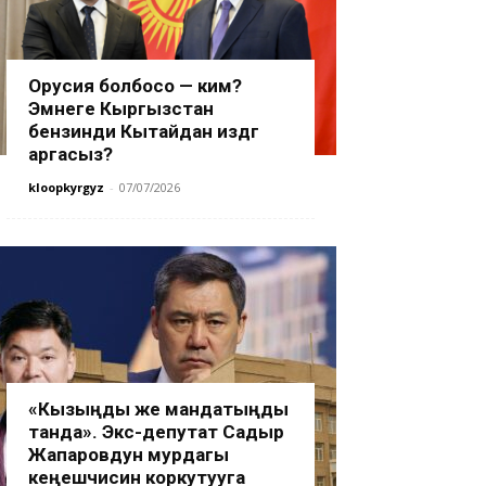
Орусия болбосо — ким?
Эмнеге Кыргызстан
бензинди Кытайдан издөөгө
аргасыз?
kloopkyrgyz
-
07/07/2026
«Кызыңды же мандатыңды
танда». Экс-депутат Садыр
Жапаровдун мурдагы
кеңешчисин коркутууга