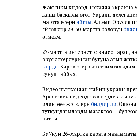
Жакынкы күндөрдү Түркияда Украина м
жаңы баскычы өтөт. Украин делегацияс
мартта өтөрүн
айтты
. Ал эми Орусия
сүйлөшүүлөр 29-30-мартта болорун
билд
өтмөкчү.
27-мартта интернетте видео тарап, 
орус аскерлеринин бутуна атып жат
жерде
. Бирок эгер сиз сезимтал адам
сунуштайбыз.
Видео чыккандан кийин украин пре
Арестович видеодо «аскердик кылмы
иликтөө» жүргүзүлөрүн
билдирди
. Ошонд
туткундагыларды мазактоо — бул мө
айтты.
БУУнун 26-мартка карата маалыматы