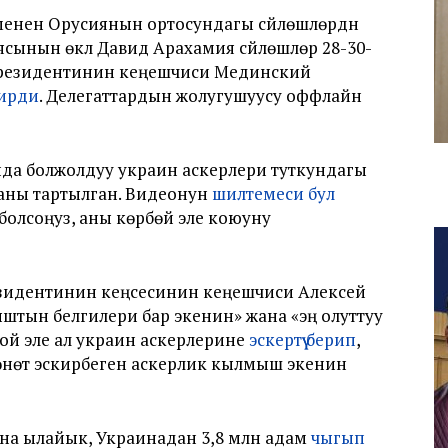
енен Орусиянын ортосундагы сүйлөшүүлөрдүн
ынын өкүлү Давид Арахамия сүйлөшүүлөр 28-30-
 президентинин кеңешчиси Мединский
ирди
. Делегаттардын жолугушуусу оффлайн
анда болжолдуу украин аскерлери туткундагы
каны тартылган. Видеонун
шилтемеси бул
 болсоңуз, аны көрбөй эле коюуну
зидентинин кеңсесинин кеңешчиси Алексей
штын белгилери бар экенин» жана «эң олуттуу
ой эле ал украин аскерлерине
эскертүү берип
,
өнөтү эскирбеген аскерлик кылмыш экенин
на ылайык, Украинадан 3,8 млн адам
чыгып