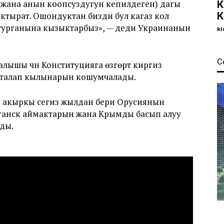
н жана анын коопсуздугун кепилдеген) дагы
К
ыктырат. Ошондуктан бизди бул кагаз кол
К
 турганына кызыктарбыз», — деди Украинанын
kl
С
ышы үчүн Конституцияга өзгөртүү киргизүү
рүү талап кылынарын кошумчалады.
 акыркы сегиз жылдан бери Орусиянын
уганск аймактарын жана Крымды басып алуу
ды.