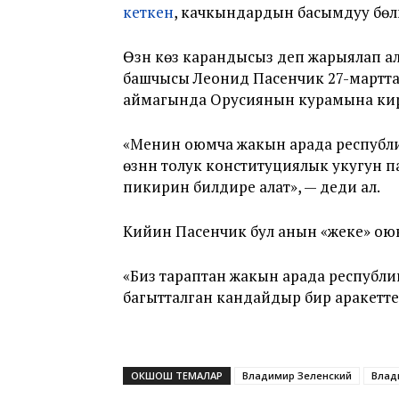
кеткен
, качкындардын басымдуу бөлү
Өзүн көз карандысыз деп жарыялап а
башчысы Леонид Пасенчик 27-мартта
аймагында Орусиянын курамына кирүү 
«Менин оюмча жакын арада республи
өзүнүн толук конституциялык укугун
пикирин билдире алат», — деди ал.
Кийин Пасенчик бул анын «жеке» ою
«Биз тараптан жакын арада республи
багытталган кандайдыр бир аракеттер 
ОКШОШ ТЕМАЛАР
Владимир Зеленский
Влад