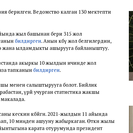
зия берилген. Ведомство калган 130 мектепти
йында жыл башынан бери 315 жол
лганын
билдирген
. Анын көбү жол белгилердин,
о жана ылдамдыкты ашырууга байланыштуу.
ызстанда акыркы 10 жылдын ичинде жол
аза тапканын
билдирген
.
шы менен салыштырууга болот. Бийлик
рабастан, үрөй учурган статистика жакшы
н макалада.
саны кескин көбөйгөн. 2021-жылдын 11 айында
ап, 10 миңден ашууну жабыркаган. Өткөн жылы
ынтыгына карата отурумунда президент