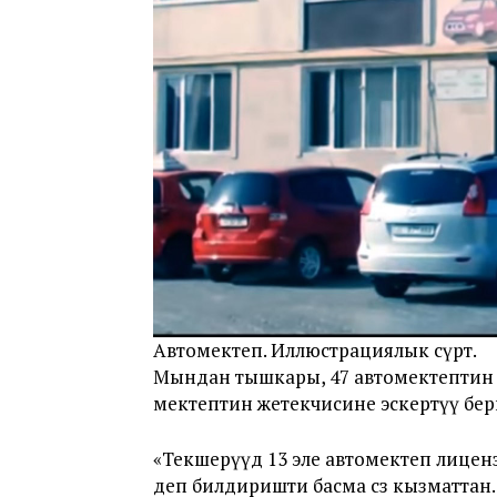
Автомектеп. Иллюстрациялык сүрөт.
Мындан тышкары, 47 автомектептин
мектептин жетекчисине эскертүү бер
«Текшерүүдө 13 эле автомектеп лице
деп билдиришти басма сөз кызматтан.