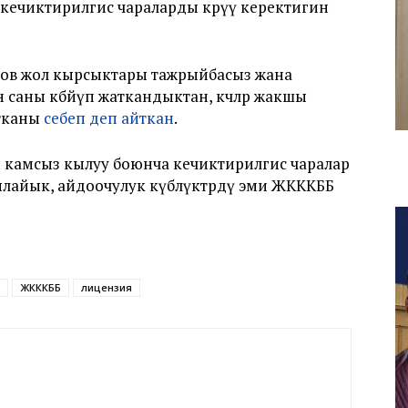
кечиктирилгис чараларды көрүү керектигин
ов жол кырсыктары тажрыйбасыз жана
аны көбөйүп жаткандыктан, көчөлөр жакшы
тканы
себеп деп айткан
.
 камсыз кылуу боюнча кечиктирилгис чаралар
 ылайык, айдоочулук күбөлүктөрдү эми ЖКККББ
ЖКККББ
лицензия