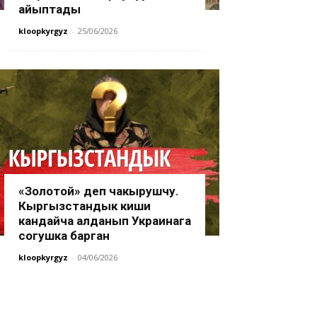
айыптады
kloopkyrgyz
-
25/06/2026
«Золотой» деп чакырушчу.
Кыргызстандык киши
кандайча алданып Украинага
согушка барган
kloopkyrgyz
-
04/06/2026