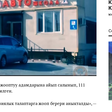
К
К
kl
С
 жооптуу адамдарына айып салынып, 111
илген.
нзиялык талаптарга жооп берери аныкталды», —