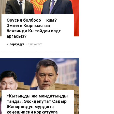
Орусия болбосо — ким?
Эмнеге Кыргызстан
бензинди Кытайдан издөөгө
аргасыз?
kloopkyrgyz
-
07/07/2026
«Кызыңды же мандатыңды
танда». Экс-депутат Садыр
Жапаровдун мурдагы
кеңешчисин коркутууга