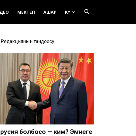
ДЕО
МЕКТЕП
АШАР
KY
Редакциянын тандоосу
русия болбосо — ким? Эмнеге