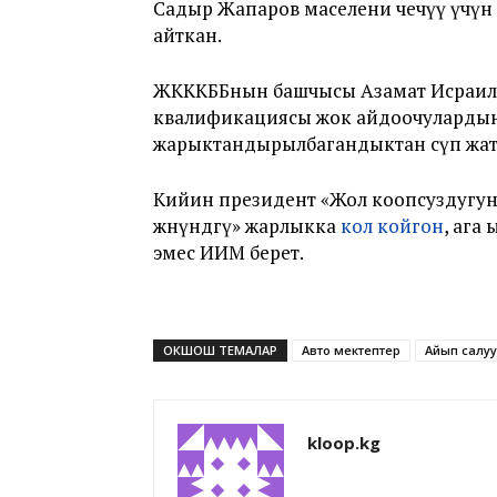
Садыр Жапаров маселени чечүү үчүн 
айткан.
ЖКККББнын башчысы Азамат Исраил
квалификациясы жок айдоочулардын с
жарыктандырылбагандыктан өсүп жа
Кийин президент «Жол коопсуздугун
жөнүндөгү» жарлыкка
кол койгон
, ага
эмес ИИМ берет.
ОКШОШ ТЕМАЛАР
Авто мектептер
Айып салуу
kloop.kg