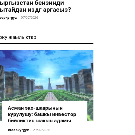
ыргызстан бензинди
ытайдан издөөгө аргасыз?
oopkyrgyz
-
07/07/2026
оңку жаңылыктар
Асман эко-шаарынын
курулушу: башкы инвестор
бийликтин жакын адамы
kloopkyrgyz
-
29/07/2026