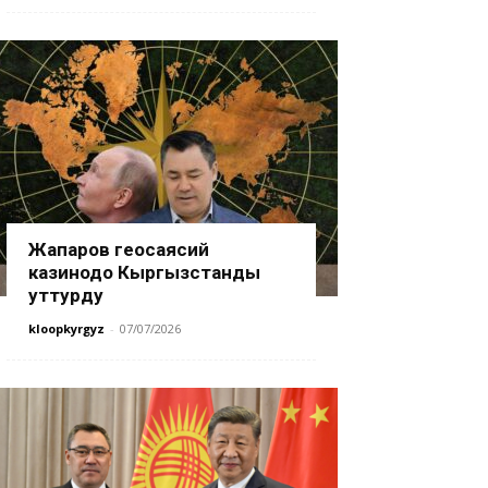
Жапаров геосаясий
казинодо Кыргызстанды
уттурду
kloopkyrgyz
-
07/07/2026