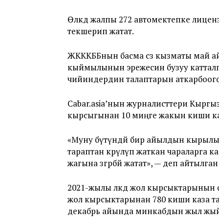
Өлкөдө жалпы 272 автомектепке лицен
текшерип жатат.
ЖКККББнын басма сөз кызматы май а
кыймылынын эрежесин бузуу катта
чийиндердин талаптарын аткарбоог
Сabar.asia’нын журналисттери Кырг
кырсыгынан 10 миңге жакын киши к
«Муну бүтүндөй бир айылдын кырылы
тараптан көрүлүп жаткан чараларга ка
жагына өзгөрбөй жатат», — деп айтылга
2021-жылы өлкөдө жол кырсыктарынын 
жол кырсыктарынан 780 киши каза та
декабрь айында минкабдын жыл жый