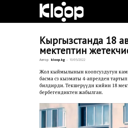
Клооп
кыргызча
Кыргызстанда 18 а
мектептин жетекчи
|
Автор:
kloop.kg
-
10/05/2022
Жол кыймылынын коопсуздугун кам
басма сөз кызматы 4-апрелден тартып 
Кыргызстан
билдирди. Текшерүүдөн кийин 18 ме
бербегендиктен жабылган.
жаңылыктары