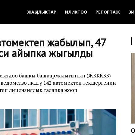
ЖАҢЫЛЫКТАР
ИЛИКТӨӨ
РЕПОРТАЖ
ВИ
втомектеп жабылып, 47
си айыпка жыгылды
сыздоо башкы башкармалыгынын (ЖКККББ)
ведомство өлкөдөгү 142 автомектеп текшергенин
ктеп лицензиялык талапка жооп
О