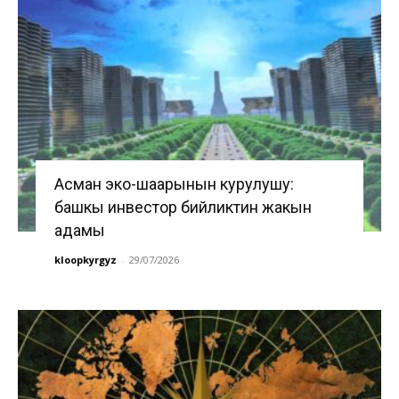
Асман эко-шаарынын курулушу:
башкы инвестор бийликтин жакын
адамы
kloopkyrgyz
-
29/07/2026