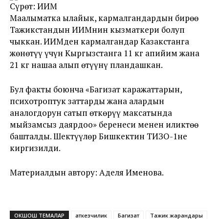
Сүрөт: ИИМ
Маалыматка ылайык, кармалгандардын бирөө
Тажикстандын ИИМнин кызматкери болуп
чыккан. ИИМден кармалгандар Казакстанга
жөнөтүү үчүн Кыргызстанга 11 кг апийим жана
21 кг нашаа алып өтүүнү пландашкан.
Бул факты боюнча «Баңгизат каражаттарын,
психотроптук заттарды жана алардын
аналогдорун сатып өткөрүү максатында
мыйзамсыз даярдоо» беренеси менен иликтөө
башталды. Шектүүлөр Бишкектин ТИЗО-1не
киргизилди.
Материалдын автору: Аделя Именова.
ОКШОШ ТЕМАЛАР
аткезчилик
Баңгизат
Тажик жарандары