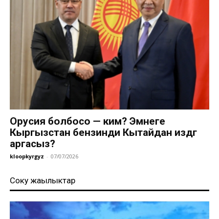
Орусия болбосо — ким? Эмнеге
Кыргызстан бензинди Кытайдан издөөгө
аргасыз?
kloopkyrgyz
-
07/07/2026
Соңку жаңылыктар