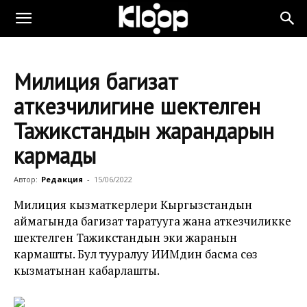
Милиция баңгизат
аткезчилигине шектелген
Тажикстандын жарандарын
кармады
Автор:
Редакция
-
15/06/2022
Милиция кызматкерлери Кыргызстандын
аймагында баңгизат таратууга жана аткезчиликке
шектелген Тажикстандын эки жаранын
кармашты. Бул тууралуу ИИМдин басма сөз
кызматынан кабарлашты.