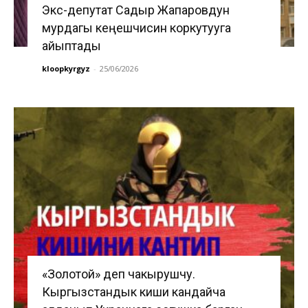
Экс-депутат Садыр Жапаровдун
мурдагы кеңешчисин коркутууга
айыптады
kloopkyrgyz
-
25/06/2026
«Золотой» деп чакырушчу.
Кыргызстандык киши кандайча