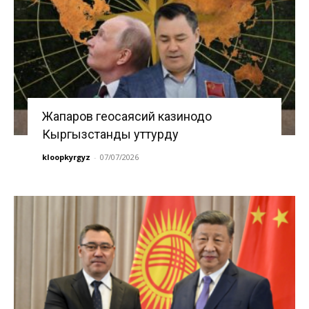
Жапаров геосаясий казинодо
Кыргызстанды уттурду
kloopkyrgyz
-
07/07/2026