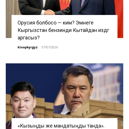
Орусия болбосо — ким? Эмнеге
Кыргызстан бензинди Кытайдан издөөгө
аргасыз?
kloopkyrgyz
-
07/07/2026
«Кызыңды же мандатыңды танда».