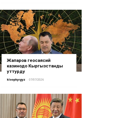
Жапаров геосаясий
казинодо Кыргызстанды
уттурду
kloopkyrgyz
-
07/07/2026