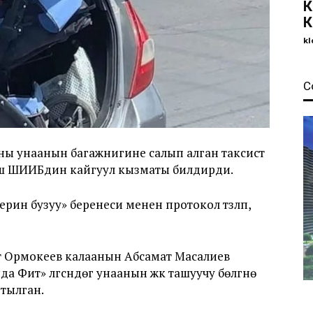
К
К
kl
С
ы унаанын багажнигине салып алган таксист
Ош ШИИБдин кайгуул кызматы билдирди.
ин бузуу» беренеси менен протокол түзүлүп,
ат Ормокеев калаанын Абсамат Масалиев
да Фит» үлгүсүндөгү унаанын жүк ташуучу бөлүгүнө
тылган.