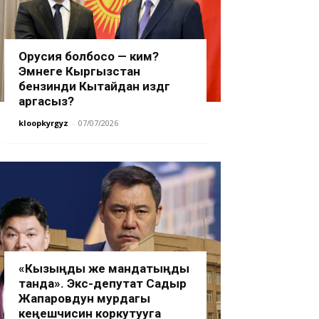
Орусия болбосо — ким?
Эмнеге Кыргызстан
бензинди Кытайдан издөөгө
аргасыз?
kloopkyrgyz
-
07/07/2026
«Кызыңды же мандатыңды
танда». Экс-депутат Садыр
Жапаровдун мурдагы
кеңешчисин коркутууга