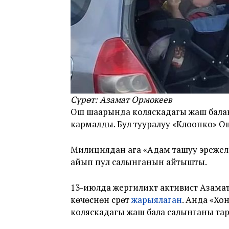
Сүрөт: Азамат Ормокеев
Ош шаарында коляскадагы жаш балан
кармалды. Бул тууралуу «Клоопко» 
Милициядан ага «Адам ташуу эрежелер
айып пул салынганын айтышты.
13-июлда жергиликтүү активист Азам
көчөсүнөн сүрөт
жарыялаган
. Анда «Хон
коляскадагы жаш бала салынганы тар