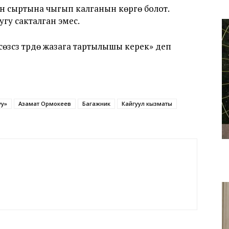
ын сыртына чыгып калганын көрүүгө болот.
гу сакталган эмес.
өзсүз түрдө жазага тартылышы керек» деп
уу»
Азамат Ормокеев
Багажник
Кайгуул кызматы