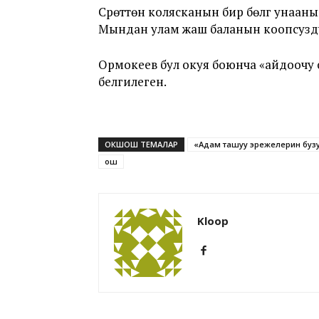
Сүрөттөн колясканын бир бөлүгү унаан
Мындан улам жаш баланын коопсузду
Ормокеев бул окуя боюнча «айдоочу с
белгилеген.
ОКШОШ ТЕМАЛАР
«Адам ташуу эрежелерин буз
ош
Kloop