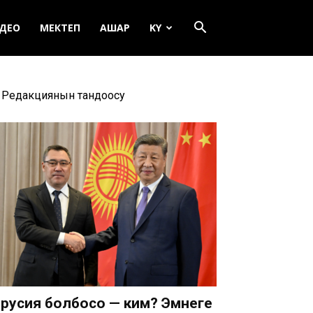
ДЕО
МЕКТЕП
АШАР
KY
Редакциянын тандоосу
русия болбосо — ким? Эмнеге