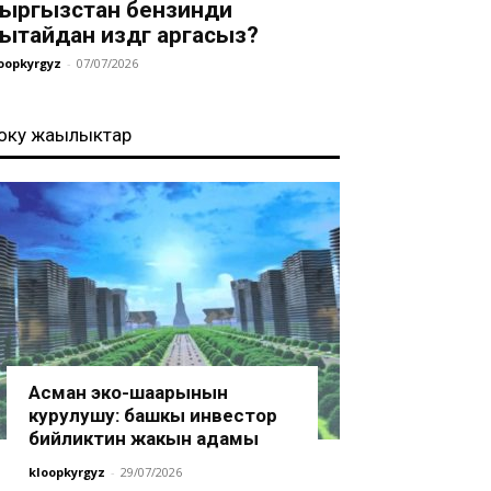
ыргызстан бензинди
ытайдан издөөгө аргасыз?
oopkyrgyz
-
07/07/2026
оңку жаңылыктар
Асман эко-шаарынын
курулушу: башкы инвестор
бийликтин жакын адамы
kloopkyrgyz
-
29/07/2026