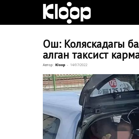
Клооп
кыргызча
Ош: Коляскадагы б
алган таксист карм
|
Автор:
Kloop
-
14/07/2022
Кыргызстан
жаңылыктары