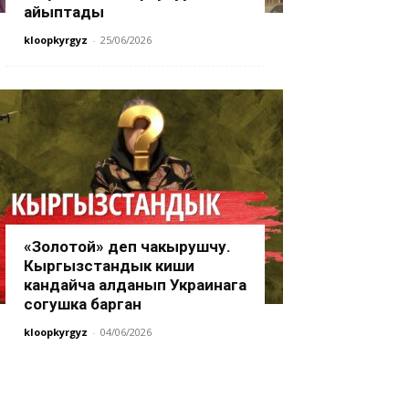
айыптады
kloopkyrgyz
-
25/06/2026
«Золотой» деп чакырушчу.
Кыргызстандык киши
кандайча алданып Украинага
согушка барган
kloopkyrgyz
-
04/06/2026