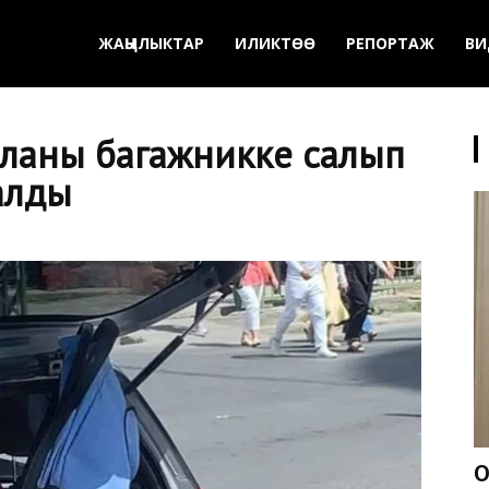
ЖАҢЫЛЫКТАР
ИЛИКТӨӨ
РЕПОРТАЖ
ВИ
аланы багажникке салып
алды
О