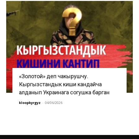
«Золотой» деп чакырушчу.
Кыргызстандык киши кандайча
алданып Украинага согушка барган
kloopkyrgyz
-
04/06/2026