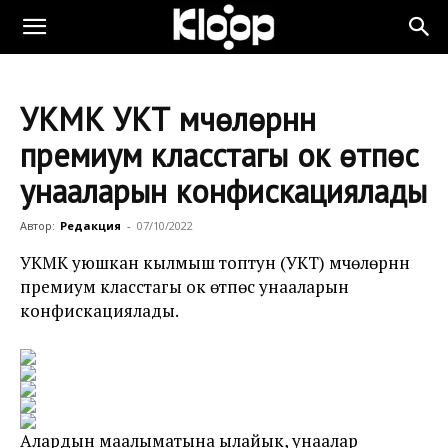
УКМК УКТ мүчөлөрүнүн
премиум класстагы ок өтпөс
унааларын конфискациялады
Автор:
Редакция
-
07/10/2022
УКМК уюшкан кылмыш топтун (УКТ) мүчөлөрүнүн
премиум класстагы ок өтпөс унааларын
конфискациялады.
Алардын маалыматына ылайык, унаалар