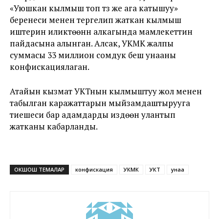
«Уюшкан кылмыш топ түзүү же ага катышуу»
беренеси менен тергелип жаткан кылмыш
иштерин иликтөөнүн алкагында мамлекеттин
пайдасына алынган. Алсак, УКМК жалпы
суммасы 33 миллион сомдук беш унааны
конфискациялаган.
Атайын кызмат УКТнын кылмыштуу жол менен
табылган каражаттарын мыйзамдаштырууга
тиешеси бар адамдарды издөөнү улантып
жатканы кабарланды.
ОКШОШ ТЕМАЛАР
конфискация
УКМК
УКТ
унаа