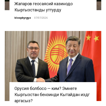
Жапаров геосаясий казинодо
Кыргызстанды уттурду
kloopkyrgyz
-
07/07/2026
Орусия болбосо — ким? Эмнеге
Кыргызстан бензинди Кытайдан издөөгө
аргасыз?