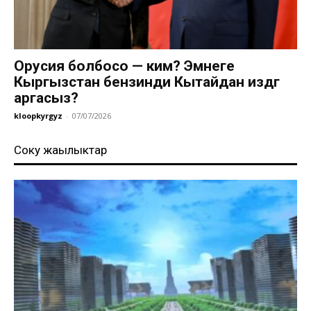
Орусия болбосо — ким? Эмнеге
Кыргызстан бензинди Кытайдан издөөгө
аргасыз?
kloopkyrgyz
-
07/07/2026
Соңку жаңылыктар