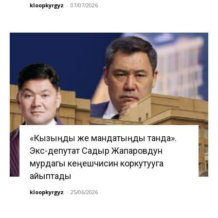
kloopkyrgyz
-
07/07/2026
«Кызыңды же мандатыңды танда».
Экс-депутат Садыр Жапаровдун
мурдагы кеңешчисин коркутууга
айыптады
kloopkyrgyz
-
25/06/2026