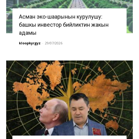
Асман эко-шаарынын курулушу:
башкы инвестор бийликтин жакын
адамы
kloopkyrgyz
-
29/07/2026