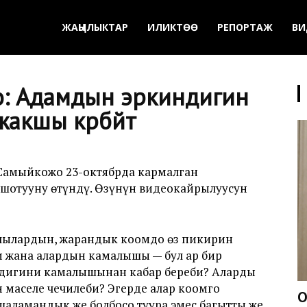
ЖАҢЫЛЫКТАР
ИЛИКТӨӨ
РЕПОРТАЖ
ВИ
: Адамдын эркиндигин
акшы көрбөйт
Самыйкожо 23-октябрда кармалган
ошотууну өтүндү. Өзүнүн видеокайрылуусун
тчылардын, жарандык коомдо өз пикирин
 жана алардын камалышы — бул ар бир
ндигини камалышынан кабар береби? Аларды
 маселе чечилеби? Эгерде алар коомго
О
шаламандык же болбосо туура эмес багытты же