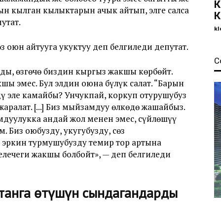
К
ын кылган кылыктарын ачык айтып, элге салса
К
утат.
kl
з оюн айтууга укуктуу деп белгиледи депутат.
С
ы, өзгөчө биздин кыргыз жакшы көрбөйт.
шы эмес. Бул элдин оюна бүлүк салат. “Барын
дү эле камайбы? Унчукпай, коркуп отурушубуз
жаралат. [...] Биз мыйзамдуу өлкөдө жашайбыз.
мдуулукка андай жол менен эмес, сүйлөшүү
 Биз оюбузду, укугубузду, сөз
 эркин турмушубузду темир тор артына
лечеги жакшы болбойт», — деп белгиледи
танга өтүшүн сындагандарды