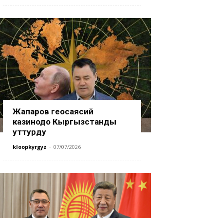
Жапаров геосаясий
казинодо Кыргызстанды
уттурду
kloopkyrgyz
-
07/07/2026