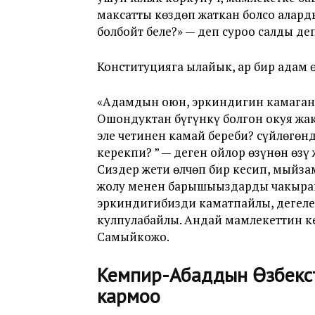
максатты көздөп жаткан болсо алард
болбойт беле?» — деп суроо салды деп
Конституцияга ылайык, ар бир адам ө
«Адамдын оюн, эркиндигин камаганд
Ошондуктан бүгүнкү болгон окуя жак
эле четинен камай береби? сүйлөгөн
керекпи? ” — деген ойлор өзүнөн өзү 
Сиздер жети өлчөп бир кесип, мыйза
жолу менен барышыңыздарды чакырам.
эркиндигибизди каматпайлы, дегеле
кулпулабайлы. Андай мамлекеттин ке
Самыйкожо.
Кемпир-Абаддын Өзбекс
кармоо