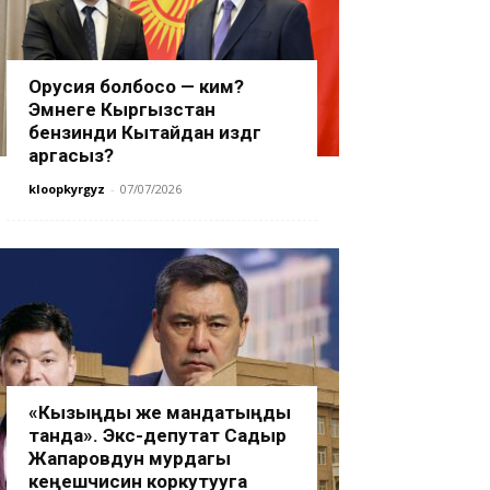
Орусия болбосо — ким?
Эмнеге Кыргызстан
бензинди Кытайдан издөөгө
аргасыз?
kloopkyrgyz
-
07/07/2026
«Кызыңды же мандатыңды
танда». Экс-депутат Садыр
Жапаровдун мурдагы
кеңешчисин коркутууга