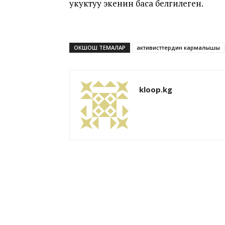
укуктуу экенин баса белгилеген.
ОКШОШ ТЕМАЛАР
активисттердин кармалышы
kloop.kg