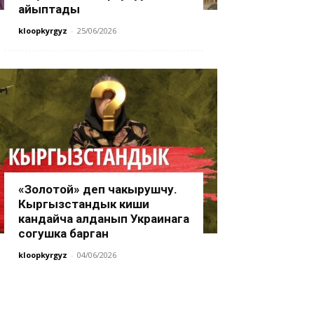
айыптады
kloopkyrgyz
-
25/06/2026
«Золотой» деп чакырушчу.
Кыргызстандык киши
кандайча алданып Украинага
согушка барган
kloopkyrgyz
-
04/06/2026