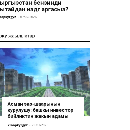
ыргызстан бензинди
ытайдан издөөгө аргасыз?
oopkyrgyz
-
07/07/2026
оңку жаңылыктар
Асман эко-шаарынын
курулушу: башкы инвестор
бийликтин жакын адамы
kloopkyrgyz
-
29/07/2026