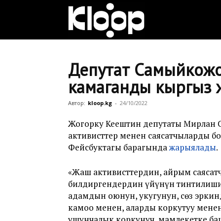
Клооп
кыргызча
Депутат Самыйкожо
камаганды кыргыз ж
|
Автор:
kloop.kg
-
24/10/2022
Жогорку Кеңештин депутаты Мирлан 
активисттер менен саясатчыларды б
Кыргызстан
Фейсбуктагы барагында
жарыялады
.
«Жаш активисттердин, айрым саяса
жаңылыктары
билдиргендердин үйүнүн тинтилиши
адамдын оюнун, укугунун, сөз эрки
камоо менен, аларды коркутуу менен
ушунчалык коркунуч, мамлекетке ба