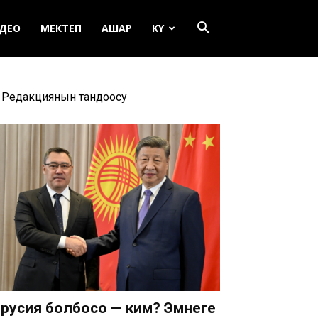
ДЕО
МЕКТЕП
АШАР
KY
Редакциянын тандоосу
русия болбосо — ким? Эмнеге