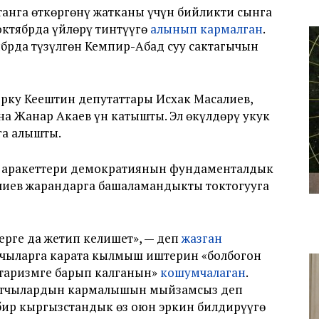
анга өткөргөнү жатканы үчүн бийликти сынга
октябрда үйлөрү тинтүүгө
алынып кармалган
.
брда түзүлгөн Кемпир-Абад суу сактагычын
ку Кеңештин депутаттары Исхак Масалиев,
на Жанар Акаев үн катышты. Эл өкүлдөрү укук
га алышты.
 аракеттери демократиянын фундаменталдык
алиев жарандарга башаламандыкты токтогууга
илерге да жетип келишет», — деп
жазган
атчыларга карата кылмыш иштерин «болбогон
итаризмге барып калганын»
кошумчалаган
.
ясатчылардын кармалышын мыйзамсыз деп
 бир кыргызстандык өз оюн эркин билдирүүгө