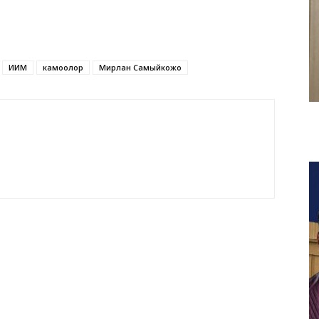
ИИМ
камоолор
Мирлан Самыйкожо