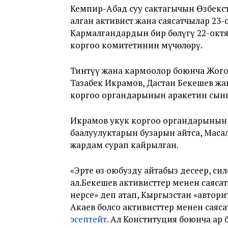
Кемпир-Абад суу сактагычын Өзбекст
алган активист жана саясатчылар 23-
Кармалгандардын бир бөлүгү 22-октя
коргоо комитетинин мүчөлөрү.
Тинтүү жана кармоолор боюнча Жогор
Тазабек Икрамов, Дастан Бекешев жа
коргоо органдарынын аракетин сын
Икрамов укук коргоо органдарынын
баалуулуктарын бузарын айтса, Мас
жардам сурап кайрылган.
«Эртең өз оюбузду айтабыз десеңер, с
ал.Бекешев активисттер менен саяс
нерсе» деп атап, Кыргызстан «автор
Акаев болсо активисттер менен са
эсептейт
. Ал Конституция боюнча ар