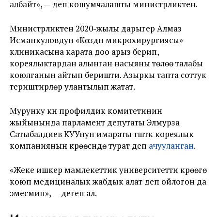
албайт», — деп кошумчалашты министрликтен.
Министрликтен 2020-жылы дарыгер Алмаз
Исманкуловдун «Көздүн микрохирургиясы»
клиникасына карата доо арыз берип,
кореялыктардан алынган насыяны төлөө талабы
коюлганын айтып беришти. Азыркы тапта соттук
териштирүүлөр улантылып жатат.
Мурунку күнү профилдик комитетинин
жыйынында парламент депутаты Элмурза
Сатыбалдиев КУУнун имараты түштүк кореялык
компаниянын күрөөсүндө турат деп
ачууланган
.
«Жеке ишкер мамлекеттик университетти күрөөгө
коюп медициналык жабдык алат деп ойлогон да
эмесмин», — деген ал.