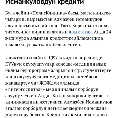
Исманкуловдун кредити
Буга чейин «ПолитКлиника» басылмасы иликтөө
чыгарып, Кыргызстан Алмазбек Исманкулов
алган насыянын айынан Түштүк Кореянын «кара
тизмесине» кирип калганын
аныктаган
. Анда 24
жыл мурда алынган кредиттин айланасында
талаш болуп жатканы белгиленген.
Иликтөөгө ылайык, 1997-жылдын апрелинде
КУУнун окумуштуулар кеңеши «медициналык
билим берүү программаларын өнүктүрүү, студенттерге
жана окутуучуларга медициналык тейлөөнү
жакшыртуу үчүн» ЖОЖдун алдында
«Интергоспиталь» медициналык борборун
ачууну чечкен. Анда «Көздүн микрохирургиясы»
клиникасынын жетекчиси Алмазбек Исманкулов
аталган борбордун негиздөөчүлөрүнүн бири жана
директору болгон. Кредиттик келишимге дагы