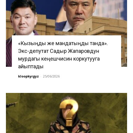
«Кызыңды же мандатыңды танда».
Экс-депутат Садыр Жапаровдун
мурдагы кеңешчисин коркутууга
айыптады
kloopkyrgyz
-
25/06/2026