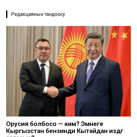
Редакциянын тандоосу
Орусия болбосо — ким? Эмнеге
Кыргызстан бензинди Кытайдан издөөгө