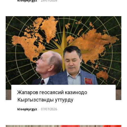
kloopkyrgyz
-
29/07/2026
Жапаров геосаясий казинодо
Кыргызстанды уттурду
kloopkyrgyz
-
07/07/2026