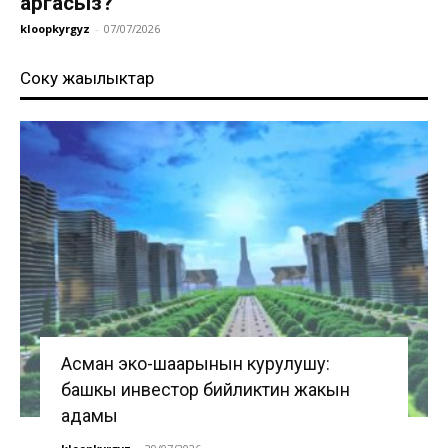
аргасыз?
kloopkyrgyz
-
07/07/2026
Соңку жаңылыктар
Асман эко-шаарынын курулушу:
башкы инвестор бийликтин жакын
адамы