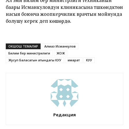
Ал эми Билим берүү министрлиги техниканын
баары Исманкуловдун клиникасына түшкөндүктөн
насыя боюнча жоопкерчилик врачтын мойнунда
болушу керек деп көшөрүүдө.
ОКШОШ ТЕМАЛАР
Алмаз Исманкулов
Билим берүү министрилиги
ЖОЖ
Жусуп Баласагын атындагы КУУ
имарат
КУУ
Редакция