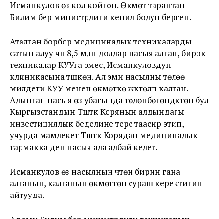
Исманкулов өзү кол койгон. Өкмөт тараптан
Билим берүү министрлиги кепил болуп берген.
Аталган борбор медициналык техникаларды
сатып алуу үчүн 8,5 млн доллар насыя алган, бирок
техникалар КУУга эмес, Исманкуловдун
клиникасына түшкөн. Ал эми насыяны төлөө
милдети КУУ менен өкмөткө жүктөлүп калган.
Алынган насыя өз убагында төлөнбөгөндүктөн бул
Кыргызстандын Түштүк Корянын алдындагы
инвестициялык беделине терс таасир этип,
учурда мамлекет Түштүк Корядан медициналык
тармакка деп насыя ала албай келет.
Исманкулов өзү насыянын үчтөн бирин гана
алганын, калганын өкмөттөн сураш керектигин
айтууда.