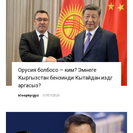
Орусия болбосо — ким? Эмнеге
Кыргызстан бензинди Кытайдан издөөгө
аргасыз?
kloopkyrgyz
-
07/07/2026