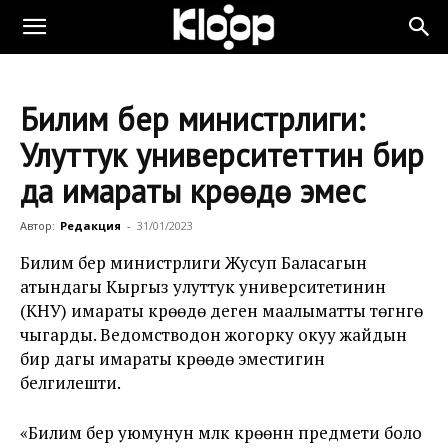
Билим берүү министрлиги:
Улуттук университеттин бир
да имараты күрөөдө эмес
Автор:
Редакция
-
31/01/2023
Билим берүү министрлиги Жусуп Баласагын
атындагы Кыргыз улуттук университетинин
(КНУ) имараты күрөөдө деген маалыматты төгүнгө
чыгарды. Ведомстводон жогорку окуу жайдын
бир дагы имараты күрөөдө эместигин
белгилешти.
«Билим берүү уюмунун мүлкү күрөөнүн предмети боло