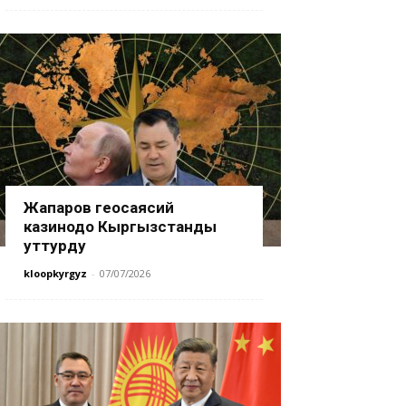
Жапаров геосаясий
казинодо Кыргызстанды
уттурду
kloopkyrgyz
-
07/07/2026