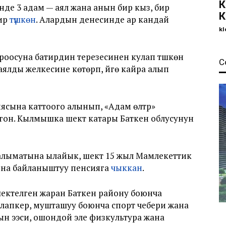
К
инде 3 адам — аял жана анын бир кыз, бир
К
рүү
түшкөн
. Алардын денесинде ар кандай
kl
ороосуна батирдин терезесинен кулап түшкөн
С
аялды желкесине көтөрүп, үйгө кайра алып
ына каттоого алынып, «Адам өлтүрүү»
он. Кылмышка шектүү катары Баткен облусунун
ыматына ылайык, шектүү 15 жыл Мамлекеттик
жына байланыштуу пенсияга
чыккан
.
ектелген жаран Баткен району боюнча
лапкер, мушташуу боюнча спорт чебери жана
н ээси, ошондой эле физкультура жана