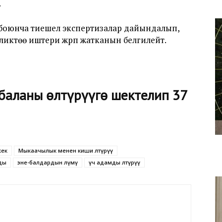
.
оюнча тиешелүү экспертизалар дайындалып,
иликтөө иштери жүрүп жатканын белгилейт.
баланы өлтүрүүгө шектелип 37
кек
Мыкаачылык менен киши өлтүрүү
ды
эне-балдардын өлүмү
үч адамды өлтүрүү