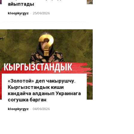
айыптады
kloopkyrgyz
-
25/06/2026
«Золотой» деп чакырушчу.
Кыргызстандык киши
кандайча алданып Украинага
согушка барган
kloopkyrgyz
-
04/06/2026