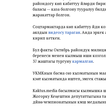
райондогу көп кабаттуу үйлөрдүн бир
баласы — каза болгону тууралуу билди
жаракаттар болгон.
Соцтармактарда көп кабаттуу үйдүн к
аялдын
видеосу тараган
. Анда эркек 
кирип кеткен.
Бул факты Октябрь райондук милицияс
беренеси менен кылмыш иши козголг
37 жаштагы тургуну
кармалган
.
УКМКнын басма сөз кызматынын маал
күзөт кызматында иштеп, эмгек ста
Kaktus.media басылмасы кылмышка ш
Жогорку Кеңештин депутаттыгына та
дүйнө чемпионатынын күмүш медалыны