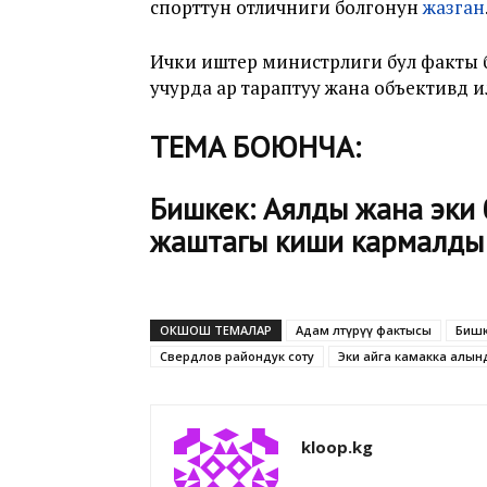
спорттун отличниги болгонун
жазган
Ички иштер министрлиги бул факты б
учурда ар тараптуу жана объективдүү 
ТЕМА БОЮНЧА:
Бишкек: Аялды жана эки 
жаштагы киши кармалды
ОКШОШ ТЕМАЛАР
Адам өлтүрүү фактысы
Биш
Свердлов райондук соту
Эки айга камакка алын
kloop.kg