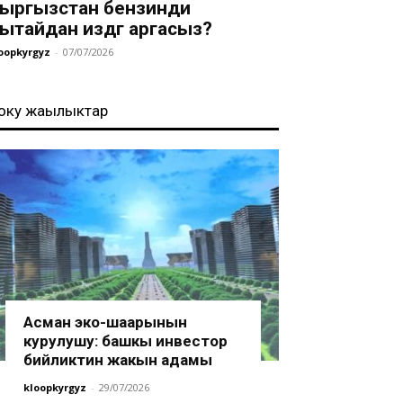
ыргызстан бензинди
ытайдан издөөгө аргасыз?
oopkyrgyz
-
07/07/2026
оңку жаңылыктар
Асман эко-шаарынын
курулушу: башкы инвестор
бийликтин жакын адамы
kloopkyrgyz
-
29/07/2026