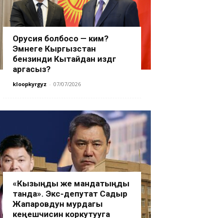
Орусия болбосо — ким?
Эмнеге Кыргызстан
бензинди Кытайдан издөөгө
аргасыз?
kloopkyrgyz
-
07/07/2026
«Кызыңды же мандатыңды
танда». Экс-депутат Садыр
Жапаровдун мурдагы
кеңешчисин коркутууга