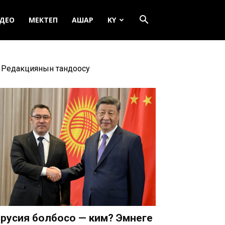
ДЕО
МЕКТЕП
АШАР
KY
Редакциянын тандоосу
русия болбосо — ким? Эмнеге