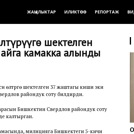
ЖАҢЫЛЫКТАР
ИЛИКТӨӨ
РЕПОРТАЖ
ВИ
өлтүрүүгө шектелген
 айга камакка алынды
сүн өлтүрүүгө шектелген 37 жаштагы киши эки
Свердлов райондук соту билдирди.
 чарасын Бишкектин Свердлов райондук соту
де калтырган.
О
0 чамасында, милицияга Бишкектеги 5-кичи