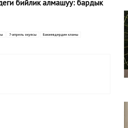
еги бийлик алмашуу: бардык
ры
7-апрель окуясы
Бакиевдердин кланы