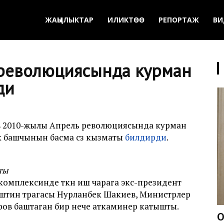
ЖАҢЫЛЫКТАР
ИЛИКТӨӨ
РЕПОРТАЖ
ВИ
 революциясында курман
ди
в 2010-жылы Апрель революциясында курман
лкө башчынын басма сөз кызматы
билдирди
.
ты
мплексинде өткөн иш чарага экс-президент
штин төрагасы Нурланбек Шакиев, Министрлер
ров баштаган бир нече аткаминер катышты.
О