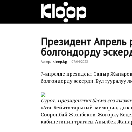
Клооп
кыргызча
Президент Апрель
болгондорду эскер
|
Автор:
kloop.kg
-
07/04/2023
7-апрелде президент Садыр Жапаро
болгондорду эскерди. Бул тууралуу ө
Кыргызстан
Сүрөт: Президенттин басма сөз кызма
жаңылыктары
«Ата-Бейит» тарыхый-мемориалдык ко
Сооронбай Жээнбеков, Жогорку Кеңе
кабинетинин төрагасы Акылбек Жапа