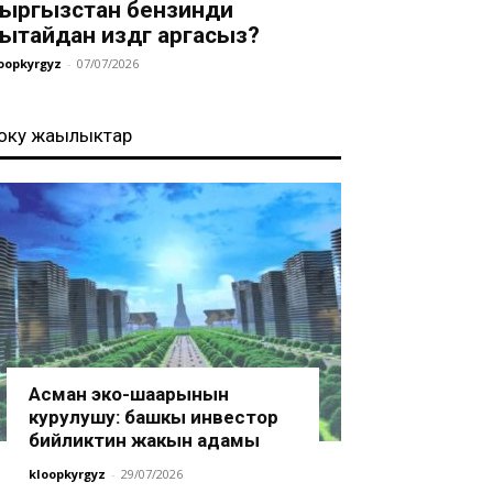
ыргызстан бензинди
ытайдан издөөгө аргасыз?
oopkyrgyz
-
07/07/2026
оңку жаңылыктар
Асман эко-шаарынын
курулушу: башкы инвестор
бийликтин жакын адамы
kloopkyrgyz
-
29/07/2026