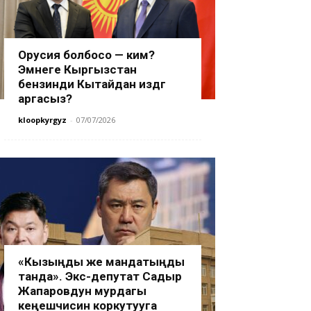
Орусия болбосо — ким?
Эмнеге Кыргызстан
бензинди Кытайдан издөөгө
аргасыз?
kloopkyrgyz
-
07/07/2026
«Кызыңды же мандатыңды
танда». Экс-депутат Садыр
Жапаровдун мурдагы
кеңешчисин коркутууга