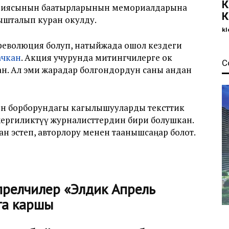
К
юциясынын баатырларынын мемориалдарына
К
ышталып куран окулду.
kl
революция болуп, натыйжада ошол кездеги
качкан
. Акция учурунда митингчилерге ок
С
ан. Ал эми жарадар болгондордун саны андан
ин борборундагы кагылышууларды тексттик
ергиликтүү журналисттердин бири болушкан.
н эстеп, авторлору менен таанышсаңар болот.
прелчилер «Элдик Апрель
га каршы