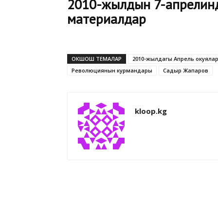
2010-жылдын 7-апрелинд
материалдар
ОКШОШ ТЕМАЛАР
2010-жылдагы Апрель окуяла
Революциянын курмандары
Садыр Жапаров
kloop.kg