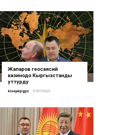
Жапаров геосаясий
казинодо Кыргызстанды
уттурду
kloopkyrgyz
-
07/07/2026