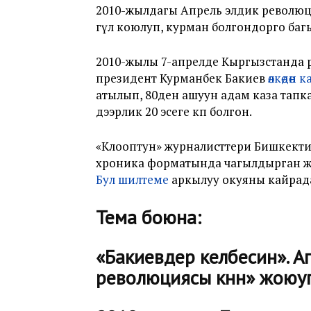
2010-жылдагы Апрель элдик револ
гүл коюлуп, курман болгондорго баг
2010-жылы 7-апрелде Кыргызстанда 
президент Курманбек Бакиев
өлкөдөн 
атылып, 80ден ашуун адам каза тапк
дээрлик 20 эсеге көп болгон.
«Клооптун» журналисттери Бишкект
хроника форматында чагылдырган ж
Бул шилтеме
аркылуу окуяны кайрада
Тема боюна:
«Бакиевдер келбесин». А
революциясы күнүн» жоюу