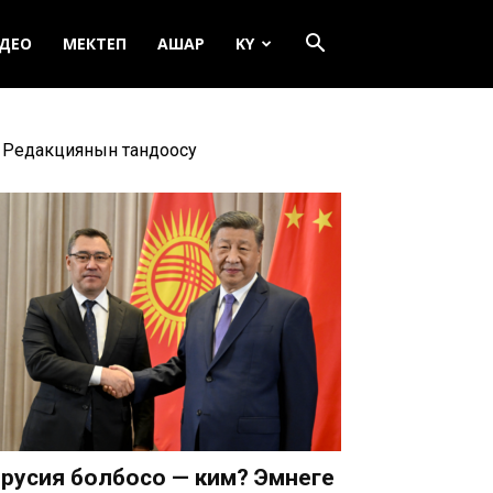
ДЕО
МЕКТЕП
АШАР
KY
Редакциянын тандоосу
русия болбосо — ким? Эмнеге