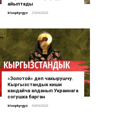
айыптады
kloopkyrgyz
-
25/06/2026
«Золотой» деп чакырушчу.
Кыргызстандык киши
кандайча алданып Украинага
согушка барган
kloopkyrgyz
-
04/06/2026