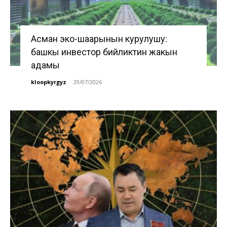
Асман эко-шаарынын курулушу:
башкы инвестор бийликтин жакын
адамы
kloopkyrgyz
-
29/07/2026