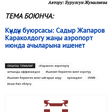
Автору: Бурулсун Жумалиева
ТЕМА БОЮНЧА:
Күндүн буюрсасы: Садыр Жапаров
Караколдогу жаңы аэропорт
июнда ачыларына ишенет
ОКШОШ ТЕМАЛАР
«Каракол» аэропорту
алтынды аффинаждоо
Ишенип берилген мүлктү коротуу
Ишенип берилген мүлктү ыйгарып алуу
президент
УКМК
Ысык-Көл облусу