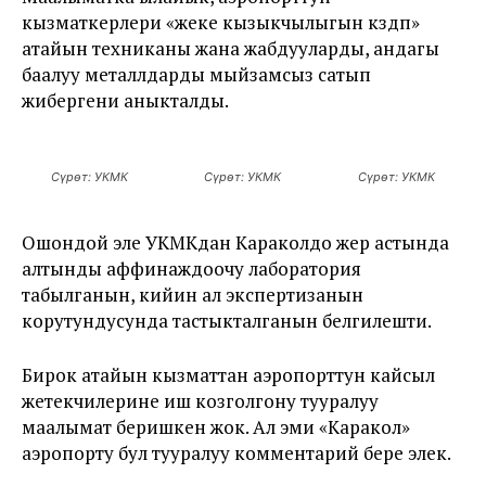
кызматкерлери
«
жеке кызыкчылыгын көздөп
»
атайын техниканы жана жабдууларды, андагы
баалуу металлдарды мыйзамсыз сатып
жибергени аныкталды.
Сүрөт: УКМК
Сүрөт: УКМК
Сүрөт: УКМК
Ошондой эле УКМКдан
Караколдо жер астында
алтынды аффинаждоочу лаборатория
табылганын, кийин ал экспертизанын
корутундусунда
тастыкталганын белгилешти.
Бирок атайын кызматтан аэропорттун кайсыл
жетекчилерине иш козголгону тууралуу
маалымат беришкен жок. Ал эми «Каракол»
аэропорту бул тууралуу комментарий бере элек.