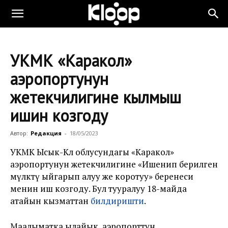
УКМК «Каракол»
аэропортунун
жетекчилигине кылмыш
ишин козгоду
Автор:
Редакция
-
18/05/2023
УКМК Ысык-Көл облусундагы
«Каракол»
аэропортунун жетекчилигине «
Ишенип берилген
мүлктү ыйгарып алуу же коротуу
» беренеси
менин иш козгоду. Бул тууралуу 18-майда
атайын кызматтан
билдиришти
.
Маалыматка ылайык, аэропорттун