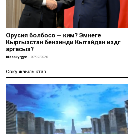
Орусия болбосо — ким? Эмнеге
Кыргызстан бензинди Кытайдан издөөгө
аргасыз?
kloopkyrgyz
-
07/07/2026
Соңку жаңылыктар