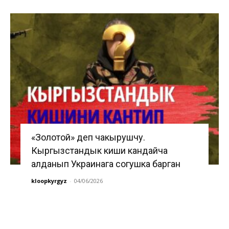
«Золотой» деп чакырушчу.
Кыргызстандык киши кандайча
алданып Украинага согушка барган
kloopkyrgyz
-
04/06/2026