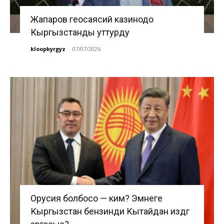
Жапаров геосаясий казинодо
Кыргызстанды уттурду
kloopkyrgyz
-
07/07/2026
Орусия болбосо — ким? Эмнеге
Кыргызстан бензинди Кытайдан издөөгө