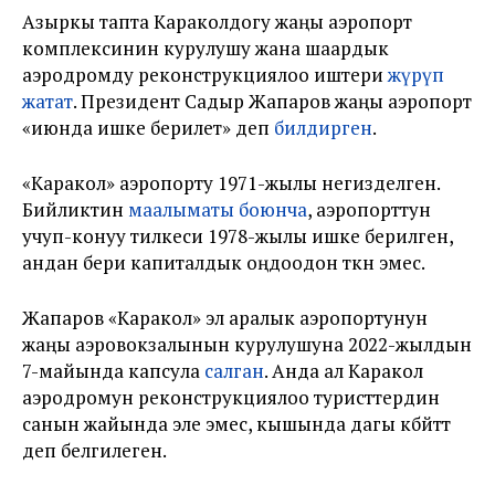
Азыркы тапта Караколдогу жаңы аэропорт
комплексинин курулушу жана шаардык
аэродромду реконструкциялоо иштери
жүрүп
жатат
. Президент Садыр Жапаров жаңы аэропорт
«июнда ишке берилет» деп
билдирген
.
«Каракол» аэропорту 1971-жылы негизделген.
Бийликтин
маалыматы боюнча
, аэропорттун
учуп-конуу тилкеси 1978-жылы ишке берилген,
андан бери капиталдык оңдоодон өткөн эмес.
Жапаров «Каракол» эл аралык аэропортунун
жаңы аэровокзалынын курулушуна 2022-жылдын
7-майында капсула
салган
. Анда ал Каракол
аэродромун реконструкциялоо туристтердин
санын жайында эле эмес, кышында дагы көбөйтөт
деп белгилеген.