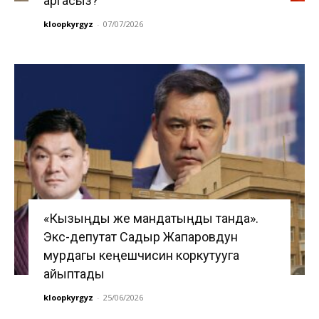
аргасыз?
kloopkyrgyz
-
07/07/2026
«Кызыңды же мандатыңды танда».
Экс-депутат Садыр Жапаровдун
мурдагы кеңешчисин коркутууга
айыптады
kloopkyrgyz
-
25/06/2026