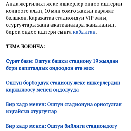
Анда жергиликтүү жеке ишкерлер оңдоо иштерин
колдоого алып, 10 млн сомго жакын каражат
бөлүшкөн. Каражатка стадиондун VIP залы,
отургучтары жана ажатканалары жаңыланып,
бирок оңдоо иштери сынга
кабылган
.
ТЕМА БОЮНЧА:
Сүрөт баян: Оштун башкы стадиону 19 жылдан
бери капиталдык оңдоодон өтө элек
Оштун борбордук стадиону жеке ишкерлердин
каржылоосу менен оңдолууда
Бир кадр менен: Оштун стадионуна орнотулган
ыңгайсыз отургучтар
Бир кадр менен: Оштун бийлиги стадиондогу