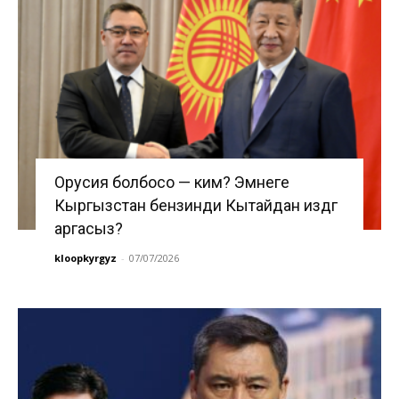
Орусия болбосо — ким? Эмнеге
Кыргызстан бензинди Кытайдан издөөгө
аргасыз?
kloopkyrgyz
-
07/07/2026