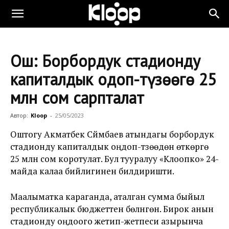
Ош: Борбордук стадионду
капиталдык оңдоп-түзөөгө 25
млн сом сарпталат
Автор:
Kloop
-
25/05/2023
Оштогу Акматбек Сүйүмбаев атындагы борбордук
стадионду капиталдык оңдоп-түзөөдөн өткөрүүгө
25 млн сом коротулат. Бул тууралуу «Клоопко» 24-
майда калаа бийлигинен билдиришти.
Маалыматка караганда, аталган сумма быйыл
республикалык бюджеттен бөлүнгөн. Бирок анын
стадионду оңдоого жетип-жетпеси азырынча