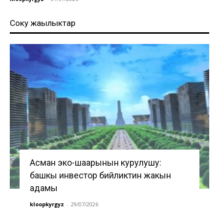
Соңку жаңылыктар
Асман эко-шаарынын курулушу:
башкы инвестор бийликтин жакын
адамы
kloopkyrgyz
-
29/07/2026