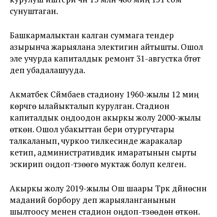
сунуштаган.
Башкармалыктан калган суммага тендер
азырынча жарыялана электигин айтышты. Ошол
эле учурда капиталдык ремонт 31-августка бүтөт
деп убадалашууда.
Акматбек Сүйүмбаев стадиону 1960-жылы 12 миң
көрүүчүгө ылайыкталып курулган. Стадион
капиталдык оңдоодон акыркы жолу 2000-жылы
өткөн. Ошол убакыттан бери отургучтары
талкаланып, чуркоо тилкесинде жаракалар
кетип, административдик имаратынын сырты
эскирип оңдоп-түзөөгө муктаж болуп келген.
Акыркы жолу 2019-жылы Ош шаары Түрк дүйнөсүнүн
маданий борбору деп жарыяланганынын
шылтоосу менен стадион оңдоп-түзөөдөн өткөн.