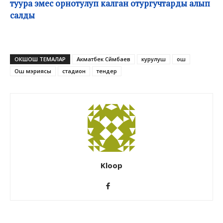
туура эмес орнотулуп калган отургучтарды алып
салды
ОКШОШ ТЕМАЛАР
Акматбек Сүйүмбаев
курулуш
ош
Ош мэриясы
стадион
тендер
Kloop