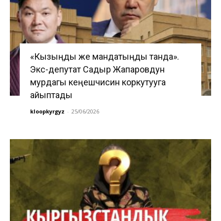
«Кызыңды же мандатыңды танда».
Экс-депутат Садыр Жапаровдун
мурдагы кеңешчисин коркутууга
айыптады
kloopkyrgyz
-
25/06/2026