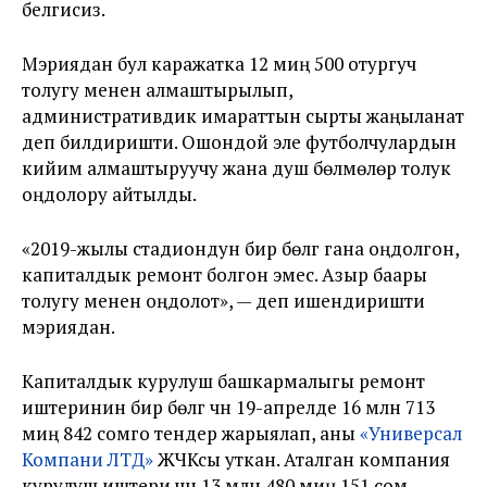
белгисиз.
Мэриядан бул каражатка 1
2 миң 500 отургуч
толугу менен алмаштырылып,
административдик имараттын сырты жаңыланат
деп билдиришти. Ошондой эле футболчулардын
кийим алмаштыруучу жана душ бөлмөлөрү толук
оңдолору айтылды.
«
2019-жылы стадиондун бир бөлүгү гана оңдолгон,
капиталдык ремонт болгон эмес. Азыр баары
толугу менен оңдолот
», — деп ишендиришти
мэриядан.
Капиталдык курулуш башкармалыгы ремонт
иштеринин бир бөлүгү үчүн 19-апрелде 16 млн 713
миң 842 сомго тендер жарыялап, аны
«
Универсал
Компани ЛТД
»
ЖЧКсы уткан. Аталган компания
курулуш иштери үчүн 13 млн 480 миң 151 сом