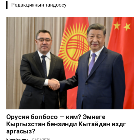
Редакциянын тандоосу
Орусия болбосо — ким? Эмнеге
Кыргызстан бензинди Кытайдан издөөгө
аргасыз?
kloopkyrgyz
-
07/07/2026