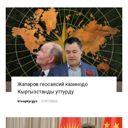
Жапаров геосаясий казинодо
Кыргызстанды уттурду
kloopkyrgyz
-
07/07/2026