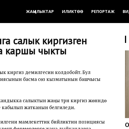
ЖАҢЫЛЫКТАР
ИЛИКТӨӨ
РЕПОРТАЖ
ВИ
га салык киргизген
а каршы чыкты
к киргизүү демилгесин колдобойт. Бул
циясынын басма сөз кызматынын башчысы
дыкка салыктын жаңы түрүн киргизүү жөнүндө
 кабылып жатканын белгиледи.
илгени мамлекеттик бийликтин позициясы
О
зидент фермерлерге жана дыйкандарга