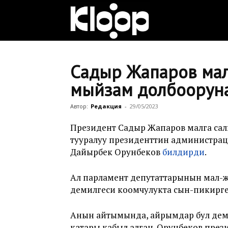
Клооп
кыргызча
Садыр Жапаров мал
мыйзам долбоорун
|
Автор:
Редакция
-
29/05/2023
Президент Садыр Жапаров малга салы
тууралуу президенттин администра
Кыргызстан
Дайырбек Орунбеков
билдирди
.
Ал парламент депутаттарынын мал-жан
жаңылыктары
демилгеси коомчулукта сын-пикирге
Анын айтымында, айрымдар бул дем
катары кабыл алган. Орунбеков пре