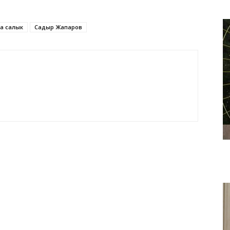
а салык
Садыр Жапаров