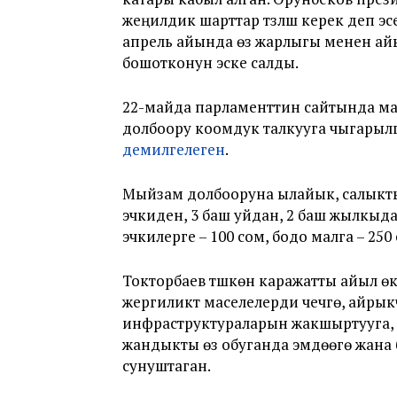
жеңилдик шарттар түзүлүшү керек деп 
апрель айында өз жарлыгы менен айы
бошотконун эске салды.
22-майда парламенттин сайтында ма
долбоору коомдук талкууга чыгарыл
демилгелеген
.
Мыйзам долбооруна ылайык, салыктын
эчкиден, 3 баш уйдан, 2 баш жылкыда
эчкилерге – 100 сом, бодо малга – 250
Токторбаев түшкөн каражатты айыл ө
жергиликтүү маселелерди чечүүгө, ай
инфраструктураларын жакшыртууга, 
жандыкты өз обуганда эмдөөгө жана
сунуштаган.