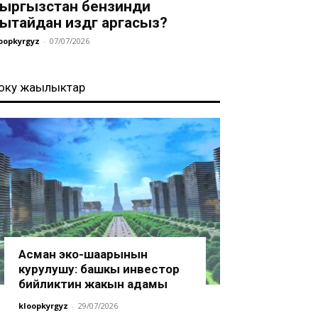
ыргызстан бензинди
ытайдан издөөгө аргасыз?
oopkyrgyz
-
07/07/2026
оңку жаңылыктар
Асман эко-шаарынын
курулушу: башкы инвестор
бийликтин жакын адамы
kloopkyrgyz
-
29/07/2026