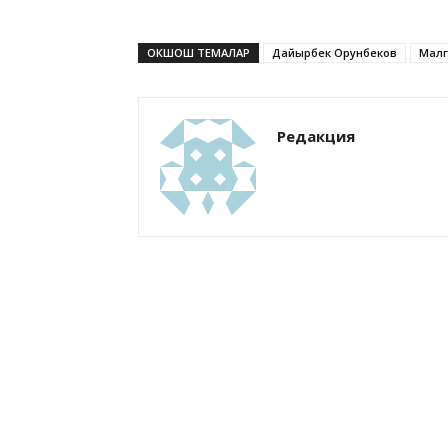
ОКШОШ ТЕМАЛАР
Дайырбек Орунбеков
Малг
Редакция