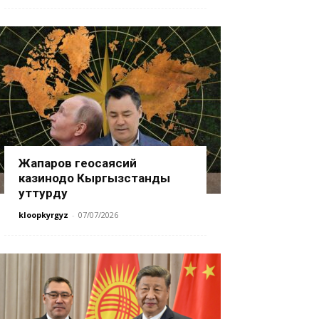
Жапаров геосаясий
казинодо Кыргызстанды
уттурду
kloopkyrgyz
-
07/07/2026