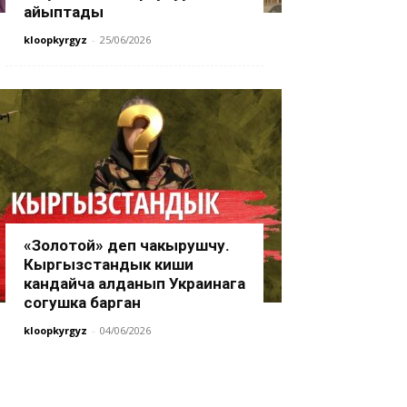
айыптады
kloopkyrgyz
-
25/06/2026
«Золотой» деп чакырушчу.
Кыргызстандык киши
кандайча алданып Украинага
согушка барган
kloopkyrgyz
-
04/06/2026