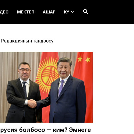
ДЕО
МЕКТЕП
АШАР
KY
Редакциянын тандоосу
русия болбосо — ким? Эмнеге