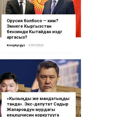
Орусия болбосо — ким?
Эмнеге Кыргызстан
бензинди Кытайдан издөөгө
аргасыз?
kloopkyrgyz
-
07/07/2026
«Кызыңды же мандатыңды
танда». Экс-депутат Садыр
Жапаровдун мурдагы
кеңешчисин коркутууга