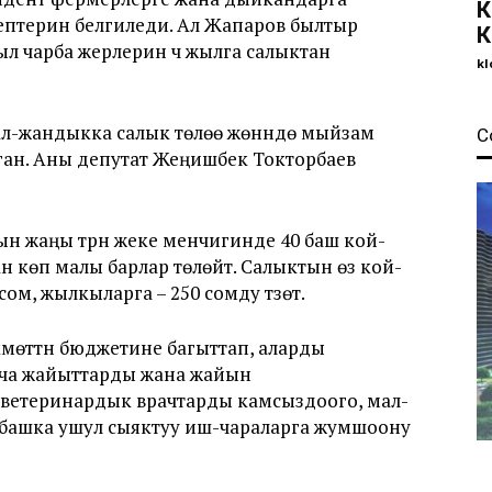
К
эсептерин белгиледи. Ал Жапаров былтыр
К
л чарба жерлерин үч жылга салыктан
kl
л-жандыкка салык төлөө жөнүндө мыйзам
С
ган. Аны депутат Жеңишбек Токторбаев
 жаңы түрүн жеке менчигинде 40 баш кой-
н көп малы барлар төлөйт. Салыктын өзү кой-
 сом, жылкыларга – 250 сомду түзөт.
кмөттүн бюджетине багыттап, аларды
рыкча жайыттарды жана жайын
ветеринардык врачтарды камсыздоого, мал-
 башка ушул сыяктуу иш-чараларга жумшоону