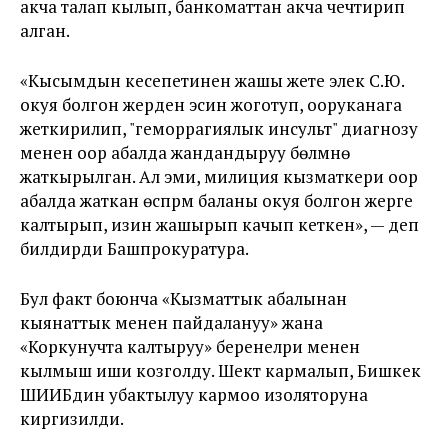
акча талап кылып, банкоматтан акча чечтирип
алган.
«Кысымдын кесепетинен жашы жете элек С.Ю.
окуя болгон жерден эсин жоготуп, ооруканага
жеткирилип, "геморрагиялык инсульт" диагнозу
менен оор абалда жандандыруу бөлүмүнө
жаткырылган. Ал эми, милиция кызматкери оор
абалда жаткан өспүрүм баланы окуя болгон жерге
калтырып, изин жашырып качып кеткен», — деп
билдирди Башпрокуратура.
Бул факт боюнча «Кызматтык абалынан
кыянаттык менен пайдалануу» жана
«Коркунучта калтыруу» беренелри менен
кылмыш иши козголду. Шектүү кармалып, Бишкек
ШИИБдин убактылуу кармоо изоляторуна
киргизилди.