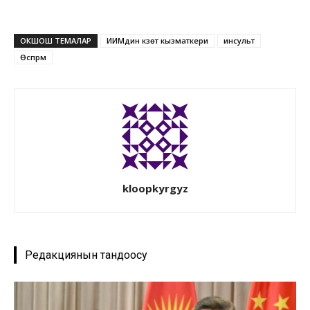
ОКШОШ ТЕМАЛАР
ИИМдин күзөт кызматкери
инсульт
Өспүрүм
kloopkyrgyz
Редакциянын тандоосу