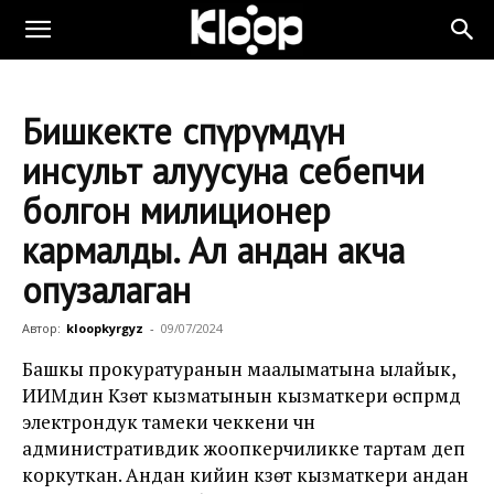
Бишкекте өспүрүмдүн
инсульт алуусуна себепчи
болгон милиционер
кармалды. Ал андан акча
опузалаган
Автор:
kloopkyrgyz
-
09/07/2024
Башкы прокуратуранын маалыматына ылайык,
ИИМдин Күзөт кызматынын кызматкери өспүрүмдү
электрондук тамеки чеккени үчүн
административдик жоопкерчиликке тартам деп
коркуткан. Андан кийин күзөт кызматкери андан