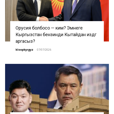
Орусия болбосо — ким? Эмнеге
Кыргызстан бензинди Кытайдан издөөгө
аргасыз?
kloopkyrgyz
-
07/07/2026