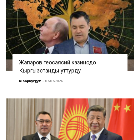
Жапаров геосаясий казинодо
Кыргызстанды уттурду
kloopkyrgyz
-
07/07/2026