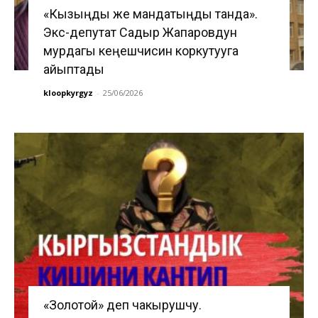
«Кызыңды же мандатыңды танда».
Экс-депутат Садыр Жапаровдун
мурдагы кеңешчисин коркутууга
айыптады
kloopkyrgyz
-
25/06/2026
«Золотой» деп чакырушчу.