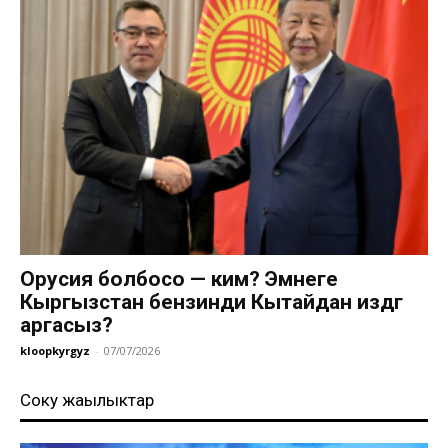
Орусия болбосо — ким? Эмнеге
Кыргызстан бензинди Кытайдан издөөгө
аргасыз?
kloopkyrgyz
-
07/07/2026
Соңку жаңылыктар