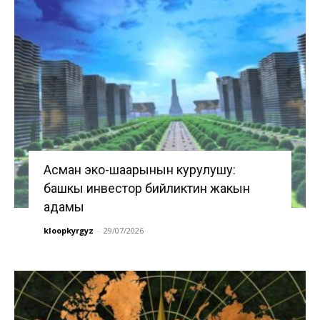
Асман эко-шаарынын курулушу:
башкы инвестор бийликтин жакын
адамы
kloopkyrgyz
-
29/07/2026