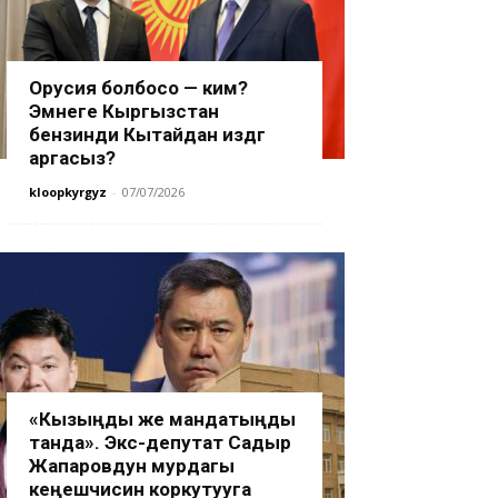
Орусия болбосо — ким?
Эмнеге Кыргызстан
бензинди Кытайдан издөөгө
аргасыз?
kloopkyrgyz
-
07/07/2026
«Кызыңды же мандатыңды
танда». Экс-депутат Садыр
Жапаровдун мурдагы
кеңешчисин коркутууга