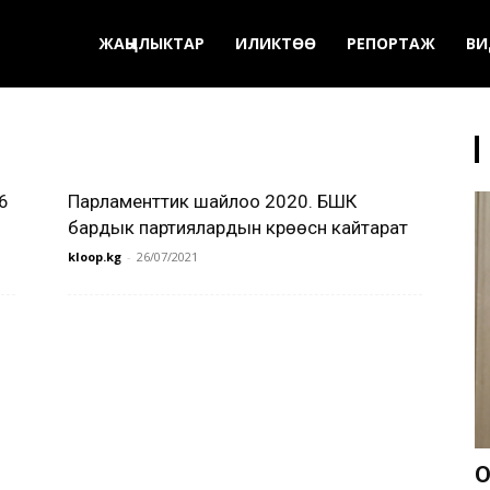
ЖАҢЫЛЫКТАР
ИЛИКТӨӨ
РЕПОРТАЖ
ВИ
6
Парламенттик шайлоо 2020. БШК
бардык партиялардын күрөөсүн кайтарат
kloop.kg
-
26/07/2021
О