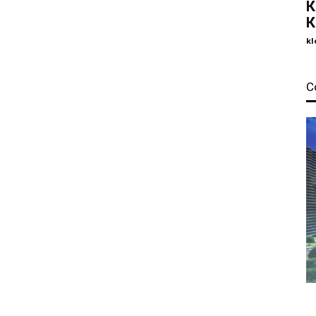
К
К
kl
С