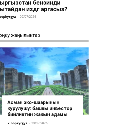
ыргызстан бензинди
ытайдан издөөгө аргасыз?
oopkyrgyz
-
07/07/2026
оңку жаңылыктар
Асман эко-шаарынын
курулушу: башкы инвестор
бийликтин жакын адамы
kloopkyrgyz
-
29/07/2026