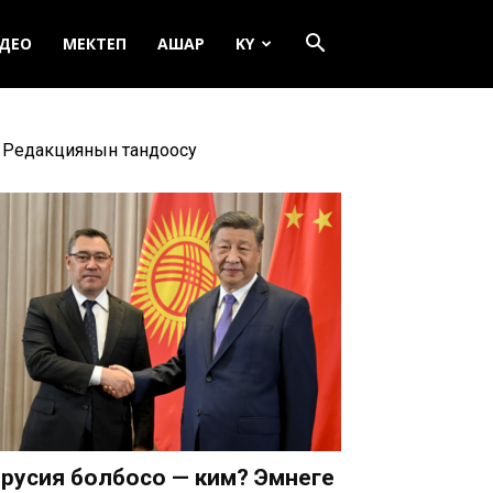
ДЕО
МЕКТЕП
АШАР
KY
Редакциянын тандоосу
русия болбосо — ким? Эмнеге