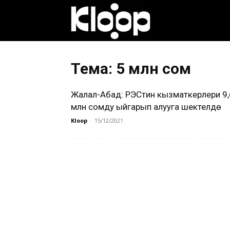
Клооп
кыргызча
Тема: 5 млн сом
Жалал-Абад: РЭСтин кызматкерлери 9,
|
млн сомду ыйгарып алууга шектелүүдө
Kloop
-
15/12/2021
Кыргызстан
жаңылыктары