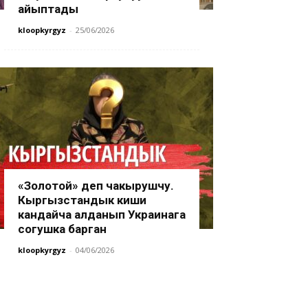
айыптады
kloopkyrgyz
-
25/06/2026
«Золотой» деп чакырушчу.
Кыргызстандык киши
кандайча алданып Украинага
согушка барган
kloopkyrgyz
-
04/06/2026