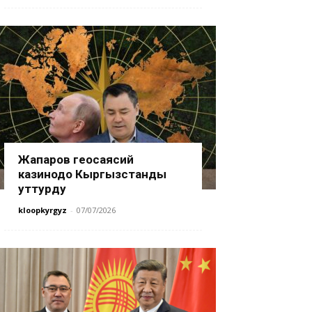
Жапаров геосаясий
казинодо Кыргызстанды
уттурду
kloopkyrgyz
-
07/07/2026