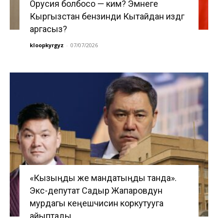
Орусия болбосо — ким? Эмнеге
Кыргызстан бензинди Кытайдан издөөгө
аргасыз?
kloopkyrgyz
-
07/07/2026
«Кызыңды же мандатыңды танда».
Экс-депутат Садыр Жапаровдун
мурдагы кеңешчисин коркутууга
айыптады