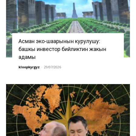
Асман эко-шаарынын курулушу:
башкы инвестор бийликтин жакын
адамы
kloopkyrgyz
-
29/07/2026