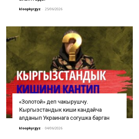
kloopkyrgyz
-
25/06/2026
«Золотой» деп чакырушчу.
Кыргызстандык киши кандайча
алданып Украинага согушка барган
kloopkyrgyz
-
04/06/2026