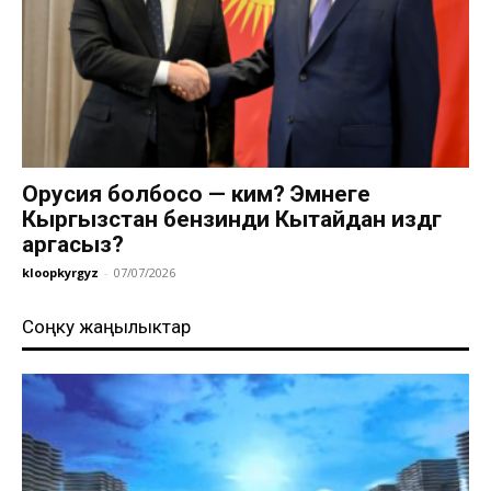
Орусия болбосо — ким? Эмнеге
Кыргызстан бензинди Кытайдан издөөгө
аргасыз?
kloopkyrgyz
-
07/07/2026
Соңку жаңылыктар