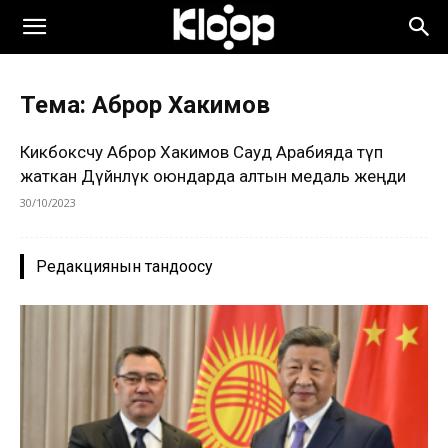
Тема: Аброр Хакимов
Кикбоксчу Аброр Хакимов Сауд Арабияда өтүп
жаткан Дүйнөлүк оюндарда алтын медаль жеңди
30/10/2023
Редакциянын тандоосу