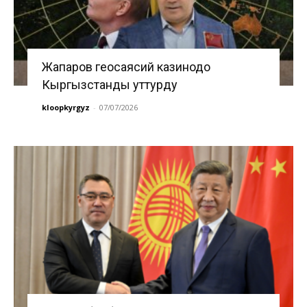
Жапаров геосаясий казинодо
Кыргызстанды уттурду
kloopkyrgyz
-
07/07/2026