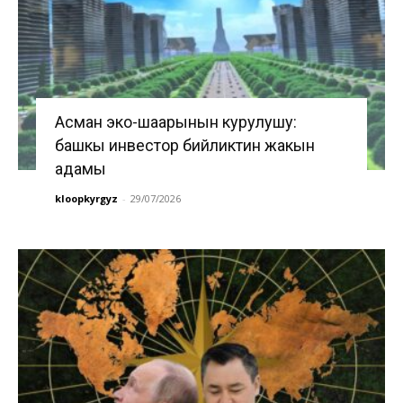
Асман эко-шаарынын курулушу:
башкы инвестор бийликтин жакын
адамы
kloopkyrgyz
-
29/07/2026