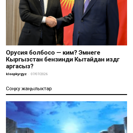
Орусия болбосо — ким? Эмнеге
Кыргызстан бензинди Кытайдан издөөгө
аргасыз?
kloopkyrgyz
-
07/07/2026
Соңку жаңылыктар