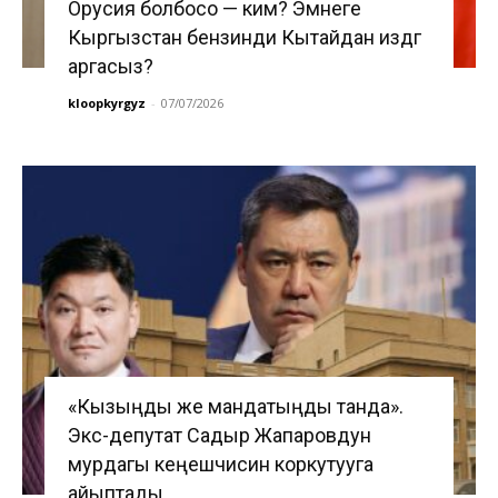
Орусия болбосо — ким? Эмнеге
Кыргызстан бензинди Кытайдан издөөгө
аргасыз?
kloopkyrgyz
-
07/07/2026
«Кызыңды же мандатыңды танда».
Экс-депутат Садыр Жапаровдун
мурдагы кеңешчисин коркутууга
айыптады