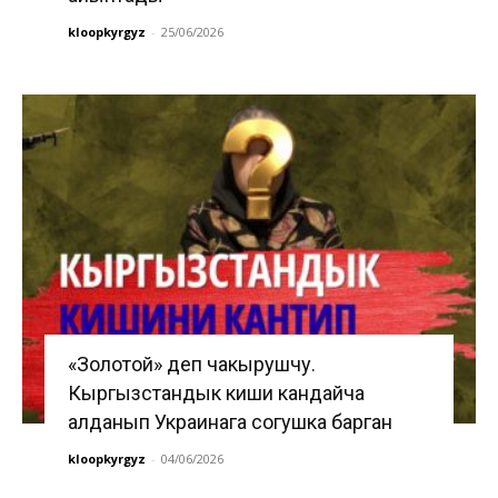
kloopkyrgyz
-
25/06/2026
«Золотой» деп чакырушчу.
Кыргызстандык киши кандайча
алданып Украинага согушка барган
kloopkyrgyz
-
04/06/2026