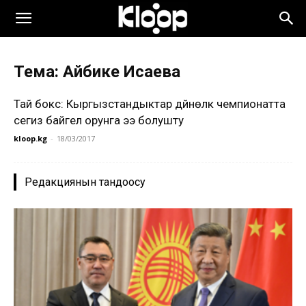
Тема: Айбике Исаева
Тай бокс: Кыргызстандыктар дүйнөлүк чемпионатта
сегиз байгелүү орунга ээ болушту
kloop.kg
-
18/03/2017
Редакциянын тандоосу