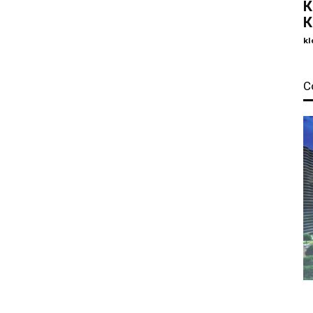
К
К
kl
С