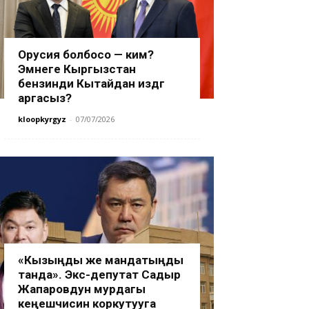
Орусия болбосо — ким?
Эмнеге Кыргызстан
бензинди Кытайдан издөөгө
аргасыз?
kloopkyrgyz
-
07/07/2026
«Кызыңды же мандатыңды
танда». Экс-депутат Садыр
Жапаровдун мурдагы
кеңешчисин коркутууга