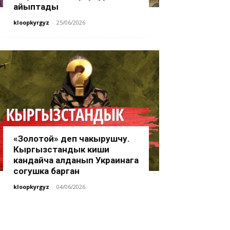
айыптады
kloopkyrgyz
-
25/06/2026
«Золотой» деп чакырушчу.
Кыргызстандык киши
кандайча алданып Украинага
согушка барган
kloopkyrgyz
-
04/06/2026