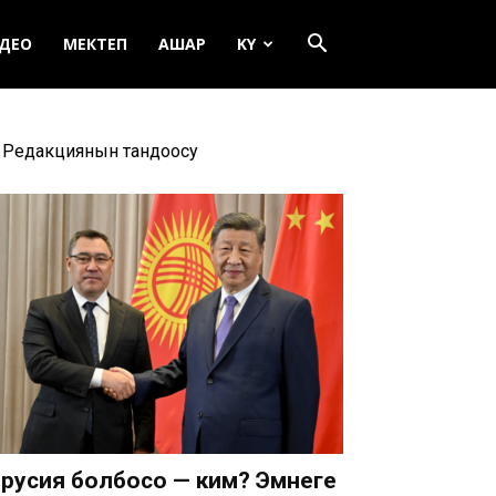
ДЕО
МЕКТЕП
АШАР
KY
Редакциянын тандоосу
русия болбосо — ким? Эмнеге