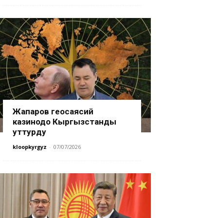
Жапаров геосаясий
казинодо Кыргызстанды
уттурду
kloopkyrgyz
-
07/07/2026