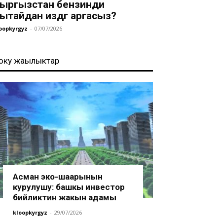
ыргызстан бензинди
ытайдан издөөгө аргасыз?
oopkyrgyz
-
07/07/2026
оңку жаңылыктар
Асман эко-шаарынын
курулушу: башкы инвестор
бийликтин жакын адамы
kloopkyrgyz
-
29/07/2026