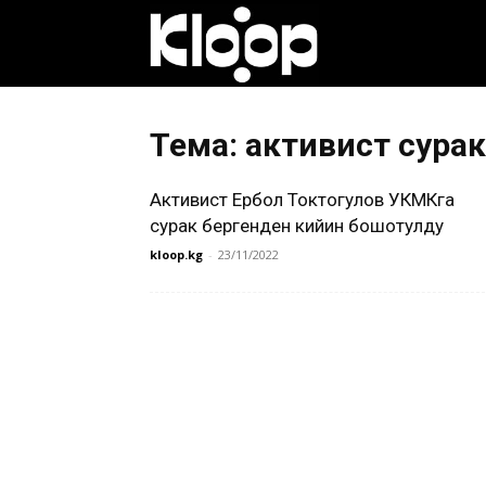
Клооп
кыргызча
Тема: активист сура
Активист Ербол Токтогулов УКМКга
|
сурак бергенден кийин бошотулду
kloop.kg
-
23/11/2022
Кыргызстан
жаңылыктары