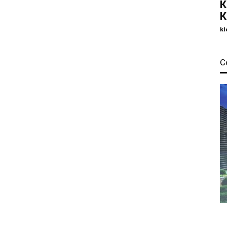
К
К
kl
С