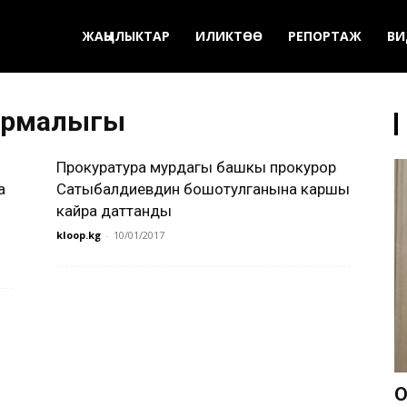
ЖАҢЫЛЫКТАР
ИЛИКТӨӨ
РЕПОРТАЖ
ВИ
кармалыгы
Прокуратура мурдагы башкы прокурор
а
Сатыбалдиевдин бошотулганына каршы
кайра даттанды
kloop.kg
-
10/01/2017
О