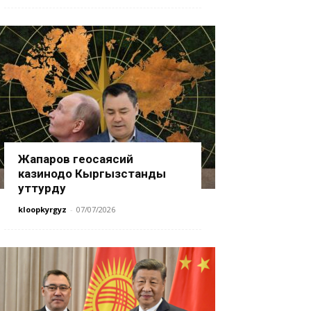
Жапаров геосаясий
казинодо Кыргызстанды
уттурду
kloopkyrgyz
-
07/07/2026