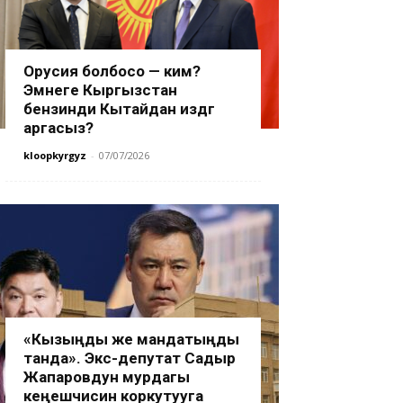
Орусия болбосо — ким?
Эмнеге Кыргызстан
бензинди Кытайдан издөөгө
аргасыз?
kloopkyrgyz
-
07/07/2026
«Кызыңды же мандатыңды
танда». Экс-депутат Садыр
Жапаровдун мурдагы
кеңешчисин коркутууга