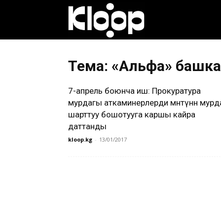
Клооп
кыргызча
Тема: «Альфа» баш
7-апрель боюнча иш: Прокуратура
|
мурдагы аткаминерлерди мөөнөтүнөн мурд
шарттуу бошотууга каршы кайра
даттанды
Кыргызстан
kloop.kg
-
13/01/2017
жаңылыктары