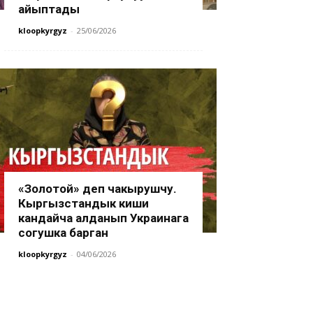
айыптады
kloopkyrgyz
-
25/06/2026
«Золотой» деп чакырушчу.
Кыргызстандык киши
кандайча алданып Украинага
согушка барган
kloopkyrgyz
-
04/06/2026