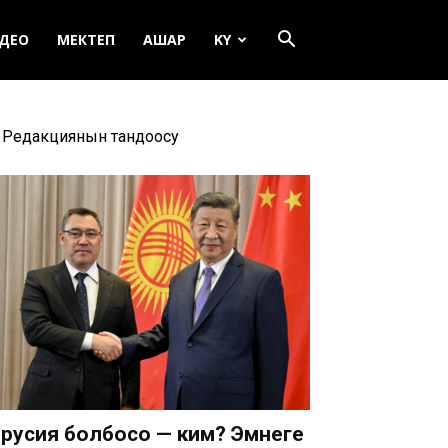
ДЕО
МЕКТЕП
АШАР
KY
Редакциянын тандоосу
русия болбосо — ким? Эмнеге