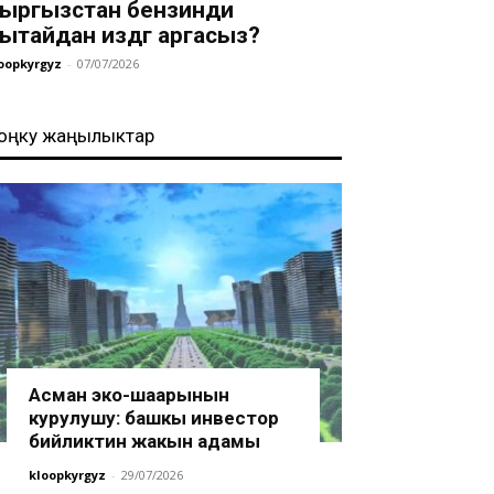
ыргызстан бензинди
ытайдан издөөгө аргасыз?
oopkyrgyz
-
07/07/2026
оңку жаңылыктар
Асман эко-шаарынын
курулушу: башкы инвестор
бийликтин жакын адамы
kloopkyrgyz
-
29/07/2026