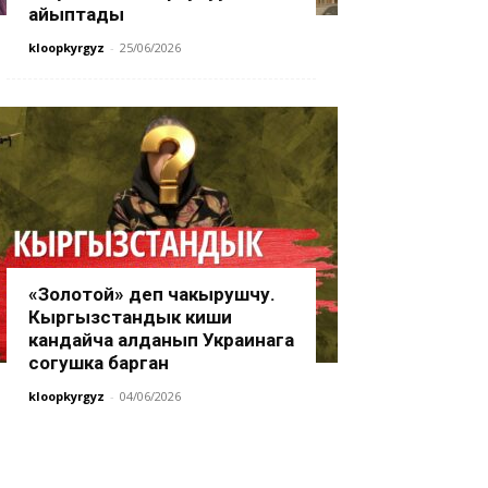
айыптады
kloopkyrgyz
-
25/06/2026
«Золотой» деп чакырушчу.
Кыргызстандык киши
кандайча алданып Украинага
согушка барган
kloopkyrgyz
-
04/06/2026