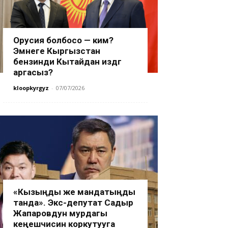
Орусия болбосо — ким?
Эмнеге Кыргызстан
бензинди Кытайдан издөөгө
аргасыз?
kloopkyrgyz
-
07/07/2026
«Кызыңды же мандатыңды
танда». Экс-депутат Садыр
Жапаровдун мурдагы
кеңешчисин коркутууга