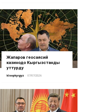
Жапаров геосаясий
казинодо Кыргызстанды
уттурду
kloopkyrgyz
-
07/07/2026