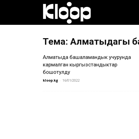
Клооп
кыргызча
Тема: Алматыдагы б
Алматыда башаламандык учурунда
|
кармалган кыргызстандыктар
бошотулду
kloop.kg
-
16/01/2022
Кыргызстан
жаңылыктары