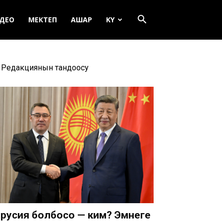
ДЕО
МЕКТЕП
АШАР
KY
Редакциянын тандоосу
русия болбосо — ким? Эмнеге