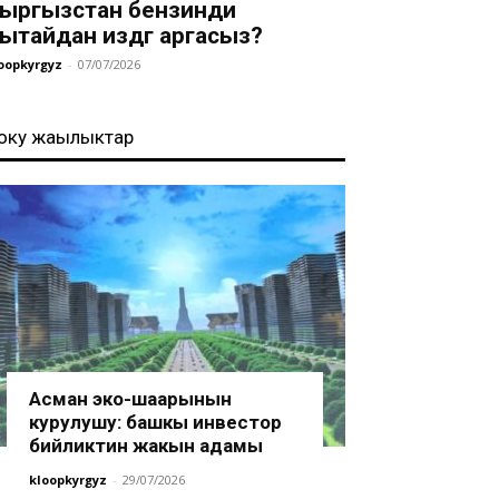
ыргызстан бензинди
ытайдан издөөгө аргасыз?
oopkyrgyz
-
07/07/2026
оңку жаңылыктар
Асман эко-шаарынын
курулушу: башкы инвестор
бийликтин жакын адамы
kloopkyrgyz
-
29/07/2026