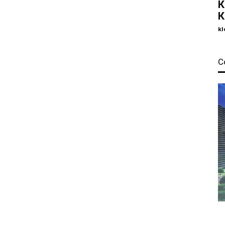
К
К
kl
С