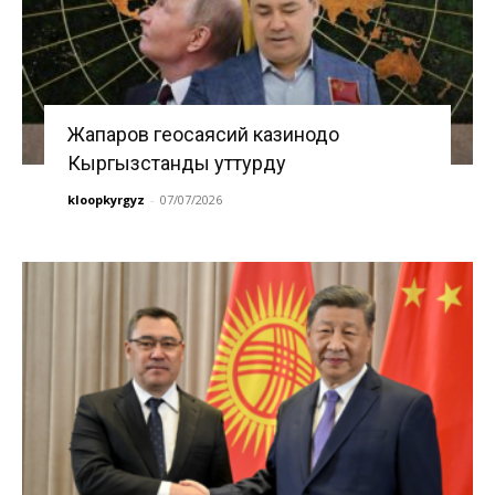
Жапаров геосаясий казинодо
Кыргызстанды уттурду
kloopkyrgyz
-
07/07/2026