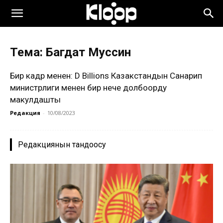
Тема: Багдат Муссин
Бир кадр менен: D Billions Казакстандын Санарип
министрлиги менен бир нече долбоорду
макулдашты
Редакция
-
10/08/2023
Редакциянын тандоосу