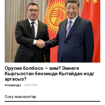
Орусия болбосо — ким? Эмнеге
Кыргызстан бензинди Кытайдан издөөгө
аргасыз?
kloopkyrgyz
-
07/07/2026
Соңку жаңылыктар