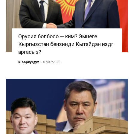
Орусия болбосо — ким? Эмнеге
Кыргызстан бензинди Кытайдан издөөгө
аргасыз?
kloopkyrgyz
-
07/07/2026