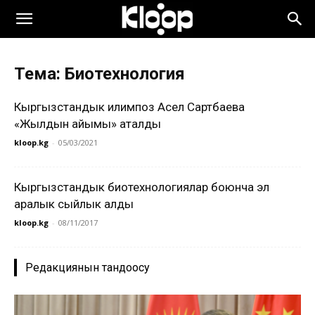
Тема: Биотехнология
Кыргызстандык илимпоз Асел Сартбаева
«Жылдын айымы» аталды
kloop.kg
-
05/03/2021
Кыргызстандык биотехнологиялар боюнча эл
аралык сыйлык алды
kloop.kg
-
08/11/2017
Редакциянын тандоосу