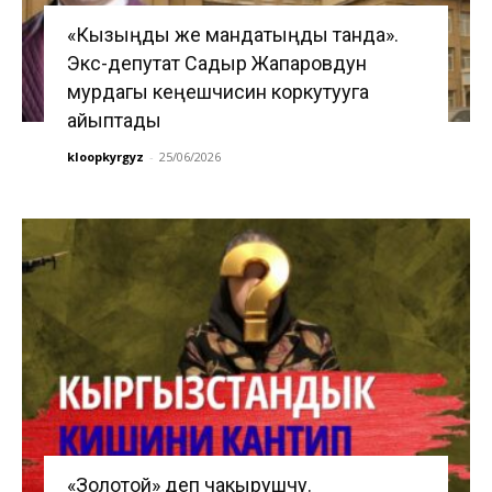
«Кызыңды же мандатыңды танда».
Экс-депутат Садыр Жапаровдун
мурдагы кеңешчисин коркутууга
айыптады
kloopkyrgyz
-
25/06/2026
«Золотой» деп чакырушчу.