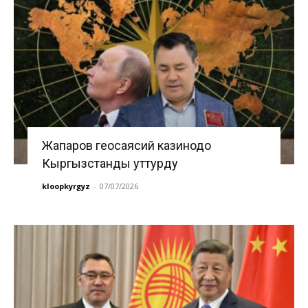
Жапаров геосаясий казинодо
Кыргызстанды уттурду
kloopkyrgyz
-
07/07/2026