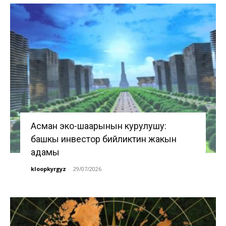
Асман эко-шаарынын курулушу:
башкы инвестор бийликтин жакын
адамы
kloopkyrgyz
-
29/07/2026