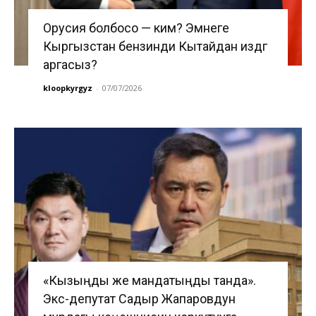
Орусия болбосо — ким? Эмнеге
Кыргызстан бензинди Кытайдан издөөгө
аргасыз?
kloopkyrgyz
-
07/07/2026
«Кызыңды же мандатыңды танда».
Экс-депутат Садыр Жапаровдун