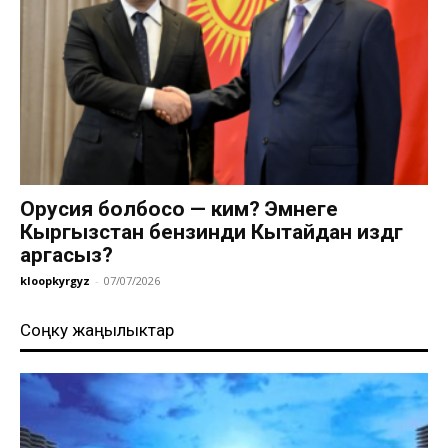
Орусия болбосо — ким? Эмнеге
Кыргызстан бензинди Кытайдан издөөгө
аргасыз?
kloopkyrgyz
-
07/07/2026
Соңку жаңылыктар