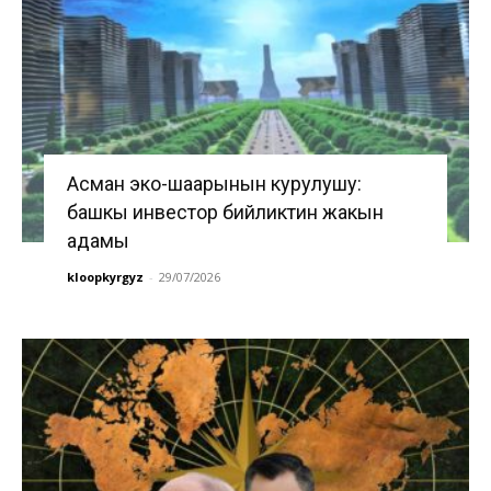
Асман эко-шаарынын курулушу:
башкы инвестор бийликтин жакын
адамы
kloopkyrgyz
-
29/07/2026