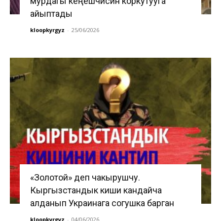
мурдагы кеңешчисин коркутууга
айыптады
kloopkyrgyz
-
25/06/2026
«Золотой» деп чакырушчу.
Кыргызстандык киши кандайча
алданып Украинага согушка барган
kloopkyrgyz
-
04/06/2026