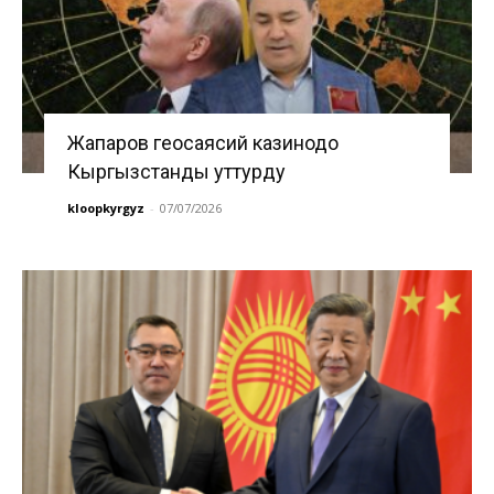
Жапаров геосаясий казинодо
Кыргызстанды уттурду
kloopkyrgyz
-
07/07/2026