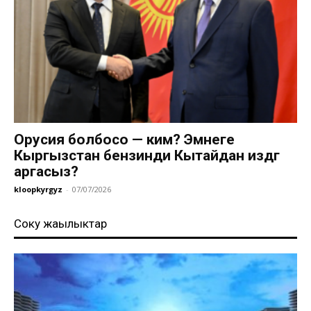
Орусия болбосо — ким? Эмнеге
Кыргызстан бензинди Кытайдан издөөгө
аргасыз?
kloopkyrgyz
-
07/07/2026
Соңку жаңылыктар