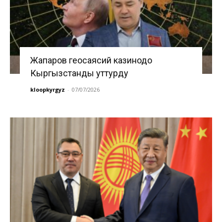
Жапаров геосаясий казинодо
Кыргызстанды уттурду
kloopkyrgyz
-
07/07/2026