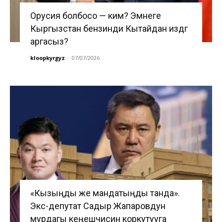
Орусия болбосо — ким? Эмнеге
Кыргызстан бензинди Кытайдан издөөгө
аргасыз?
kloopkyrgyz
-
07/07/2026
«Кызыңды же мандатыңды танда».
Экс-депутат Садыр Жапаровдун
мурдагы кеңешчисин коркутууга