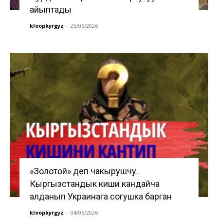
айыптады
kloopkyrgyz
-
25/06/2026
«Золотой» деп чакырушчу.
Кыргызстандык киши кандайча
алданып Украинага согушка барган
kloopkyrgyz
-
04/06/2026