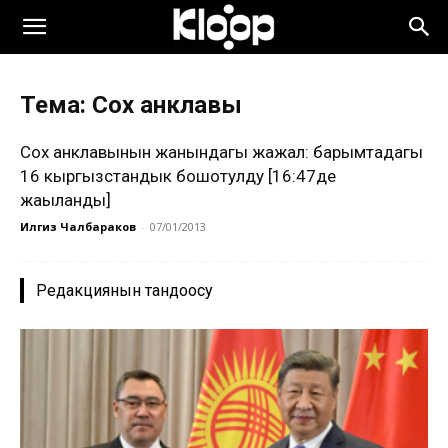
Тема: Cох анклавы
Сох анклавынын жанындагы жаңжал: барымтадагы
16 кыргызстандык бошотулду [16:47де
жаңыланды]
Илгиз Чалбараков
-
07/01/2013
Редакциянын тандоосу