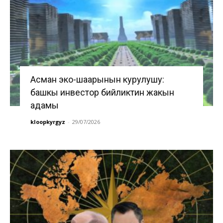
Асман эко-шаарынын курулушу:
башкы инвестор бийликтин жакын
адамы
kloopkyrgyz
-
29/07/2026