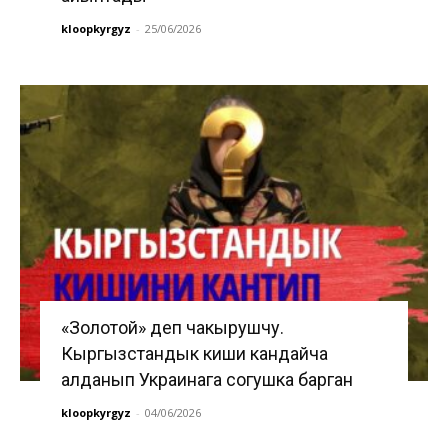
kloopkyrgyz
-
25/06/2026
«Золотой» деп чакырушчу.
Кыргызстандык киши кандайча
алданып Украинага согушка барган
kloopkyrgyz
-
04/06/2026