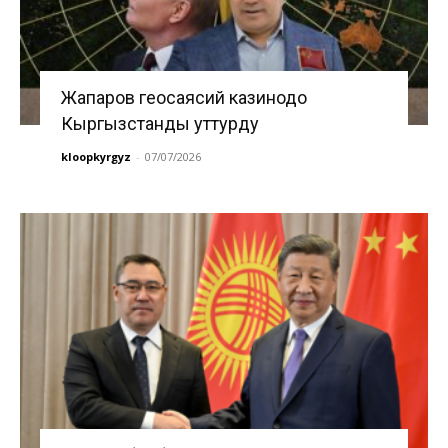
Жапаров геосаясий казинодо
Кыргызстанды уттурду
kloopkyrgyz
-
07/07/2026