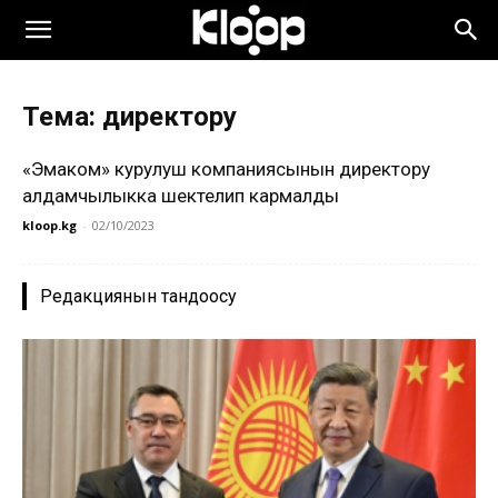
Тема: директору
«Эмаком» курулуш компаниясынын директору
алдамчылыкка шектелип кармалды
kloop.kg
-
02/10/2023
Редакциянын тандоосу