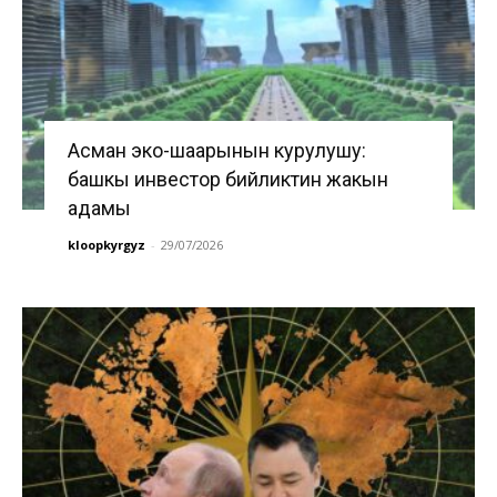
Асман эко-шаарынын курулушу:
башкы инвестор бийликтин жакын
адамы
kloopkyrgyz
-
29/07/2026