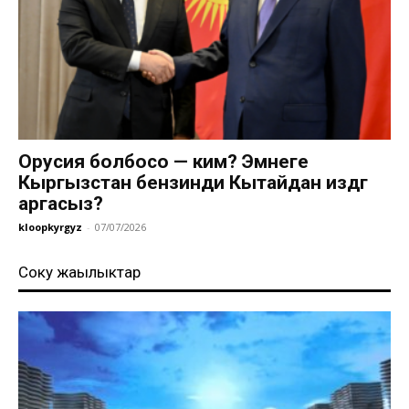
Орусия болбосо — ким? Эмнеге
Кыргызстан бензинди Кытайдан издөөгө
аргасыз?
kloopkyrgyz
-
07/07/2026
Соңку жаңылыктар