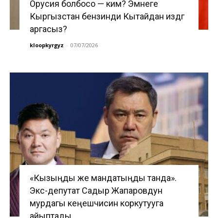
Орусия болбосо — ким? Эмнеге
Кыргызстан бензинди Кытайдан издөөгө
аргасыз?
kloopkyrgyz
-
07/07/2026
«Кызыңды же мандатыңды танда».
Экс-депутат Садыр Жапаровдун
мурдагы кеңешчисин коркутууга
айыптады