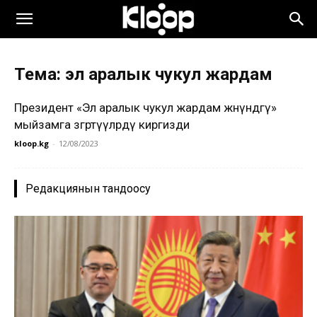
Тема: эл аралык чукул жардам
Президент «Эл аралык чукул жардам жөнүндөгү»
мыйзамга өзгөртүүлөрдү киргизди
kloop.kg
-
12/08/2023
Редакциянын тандоосу