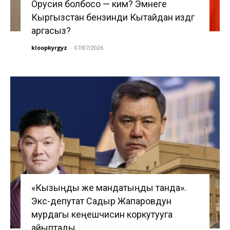
Орусия болбосо — ким? Эмнеге
Кыргызстан бензинди Кытайдан издөөгө
аргасыз?
kloopkyrgyz
-
07/07/2026
«Кызыңды же мандатыңды танда».
Экс-депутат Садыр Жапаровдун
мурдагы кеңешчисин коркутууга
айыптады