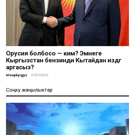
Орусия болбосо — ким? Эмнеге
Кыргызстан бензинди Кытайдан издөөгө
аргасыз?
kloopkyrgyz
-
07/07/2026
Соңку жаңылыктар