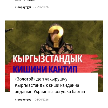
kloopkyrgyz
-
25/06/2026
«Золотой» деп чакырушчу.
Кыргызстандык киши кандайча
алданып Украинага согушка барган
kloopkyrgyz
-
04/06/2026