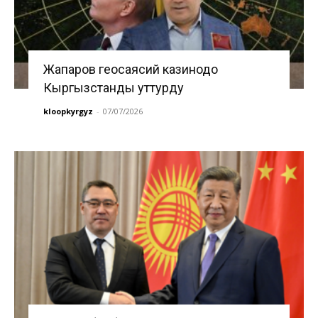
Жапаров геосаясий казинодо
Кыргызстанды уттурду
kloopkyrgyz
-
07/07/2026