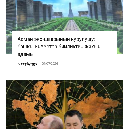
Асман эко-шаарынын курулушу:
башкы инвестор бийликтин жакын
адамы
kloopkyrgyz
-
29/07/2026