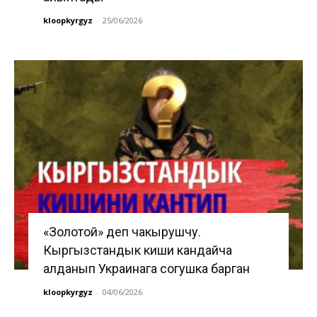
kloopkyrgyz
-
25/06/2026
«Золотой» деп чакырушчу.
Кыргызстандык киши кандайча
алданып Украинага согушка барган
kloopkyrgyz
-
04/06/2026