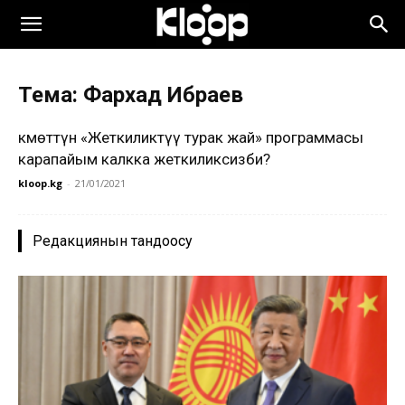
Тема: Фархад Ибраев
Өкмөттүн «Жеткиликтүү турак жай» программасы
карапайым калкка жеткиликсизби?
kloop.kg
-
21/01/2021
Редакциянын тандоосу