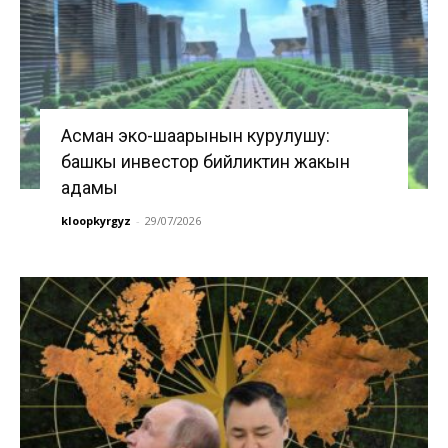
Асман эко-шаарынын курулушу:
башкы инвестор бийликтин жакын
адамы
kloopkyrgyz
-
29/07/2026