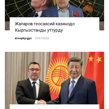
Жапаров геосаясий казинодо
Кыргызстанды уттурду
kloopkyrgyz
-
07/07/2026