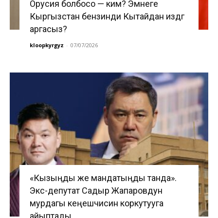
Орусия болбосо — ким? Эмнеге
Кыргызстан бензинди Кытайдан издөөгө
аргасыз?
kloopkyrgyz
-
07/07/2026
«Кызыңды же мандатыңды танда».
Экс-депутат Садыр Жапаровдун
мурдагы кеңешчисин коркутууга
айыптады