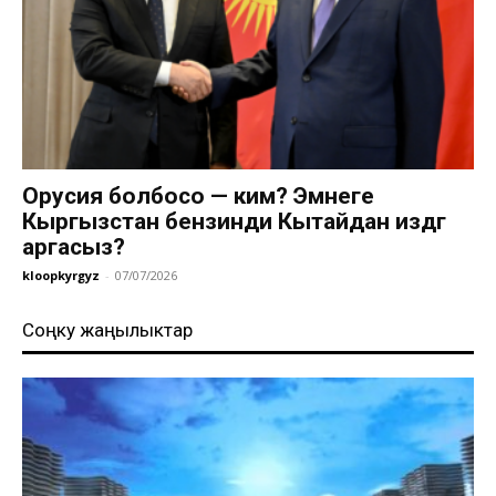
Орусия болбосо — ким? Эмнеге
Кыргызстан бензинди Кытайдан издөөгө
аргасыз?
kloopkyrgyz
-
07/07/2026
Соңку жаңылыктар