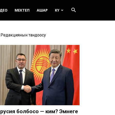
ДЕО
МЕКТЕП
АШАР
KY
Редакциянын тандоосу
русия болбосо — ким? Эмнеге