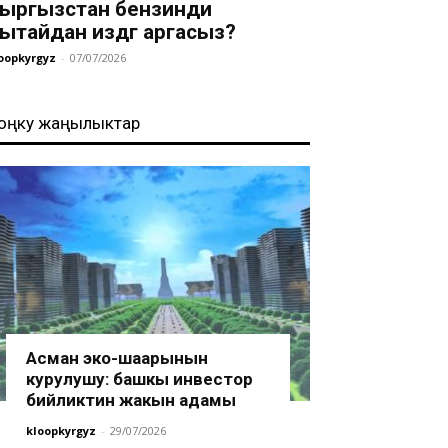
ыргызстан бензинди
ытайдан издөөгө аргасыз?
oopkyrgyz
-
07/07/2026
оңку жаңылыктар
Асман эко-шаарынын
курулушу: башкы инвестор
бийликтин жакын адамы
kloopkyrgyz
-
29/07/2026