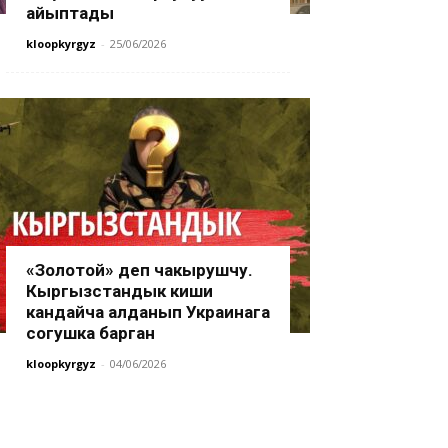
айыптады
kloopkyrgyz
-
25/06/2026
«Золотой» деп чакырушчу.
Кыргызстандык киши
кандайча алданып Украинага
согушка барган
kloopkyrgyz
-
04/06/2026