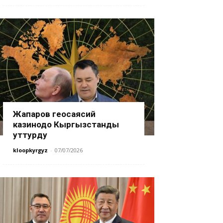
Жапаров геосаясий
казинодо Кыргызстанды
уттурду
kloopkyrgyz
-
07/07/2026