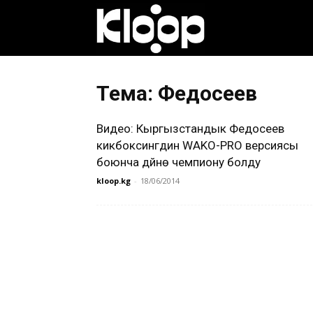
Клооп
кыргызча
Тема: Федосеев
Видео: Кыргызстандык Федосеев
|
кикбоксингдин WAKO-PRO версиясы
боюнча дүйнө чемпиону болду
kloop.kg
-
18/06/2014
Кыргызстан
жаңылыктары