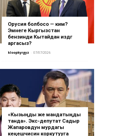
Орусия болбосо — ким?
Эмнеге Кыргызстан
бензинди Кытайдан издөөгө
аргасыз?
kloopkyrgyz
-
07/07/2026
«Кызыңды же мандатыңды
танда». Экс-депутат Садыр
Жапаровдун мурдагы
кеңешчисин коркутууга