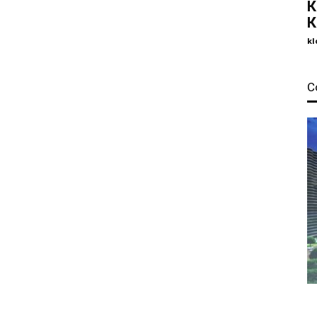
К
К
kl
С