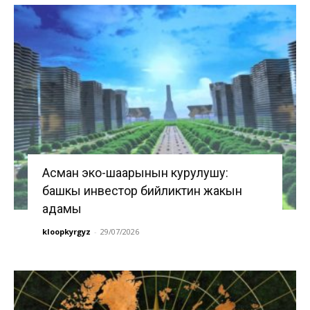
Асман эко-шаарынын курулушу:
башкы инвестор бийликтин жакын
адамы
kloopkyrgyz
-
29/07/2026