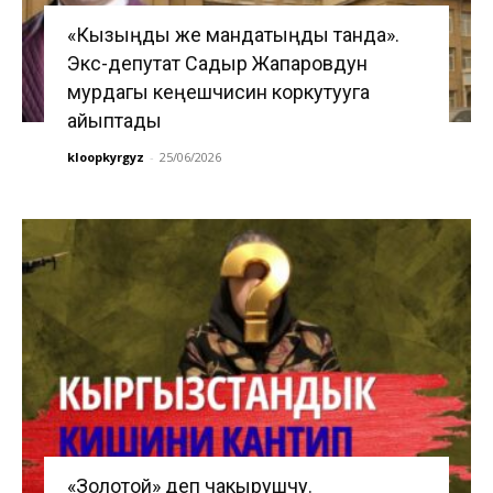
«Кызыңды же мандатыңды танда».
Экс-депутат Садыр Жапаровдун
мурдагы кеңешчисин коркутууга
айыптады
kloopkyrgyz
-
25/06/2026
«Золотой» деп чакырушчу.