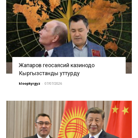
Жапаров геосаясий казинодо
Кыргызстанды уттурду
kloopkyrgyz
-
07/07/2026