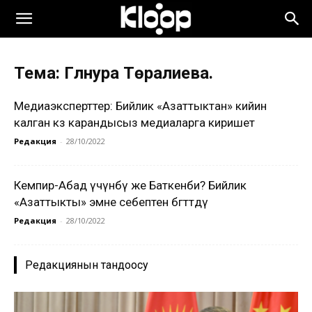
Тема: Гүлнура Төралиева.
Медиаэксперттер: Бийлик «Азаттыктан» кийин
калган көз карандысыз медиаларга киришет
Редакция
-
28/10/2022
Кемпир-Абад үчүнбү же Баткенби? Бийлик
«Азаттыкты» эмне себептен бөгөттөдү
Редакция
-
28/10/2022
Редакциянын тандоосу