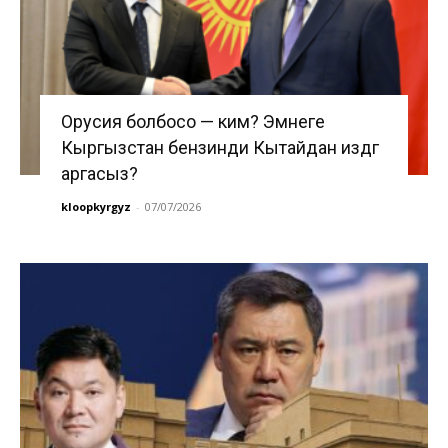
Орусия болбосо — ким? Эмнеге
Кыргызстан бензинди Кытайдан издөөгө
аргасыз?
kloopkyrgyz
-
07/07/2026