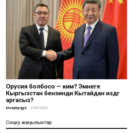
Орусия болбосо — ким? Эмнеге
Кыргызстан бензинди Кытайдан издөөгө
аргасыз?
kloopkyrgyz
-
07/07/2026
Соңку жаңылыктар