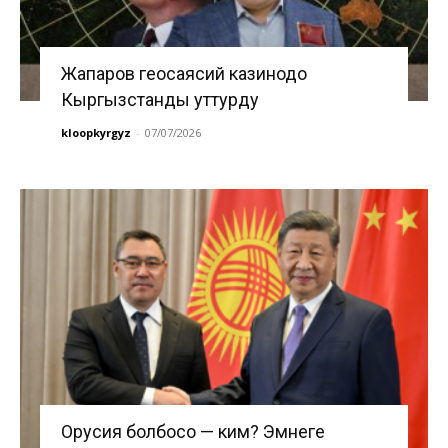
Жапаров геосаясий казинодо
Кыргызстанды уттурду
kloopkyrgyz
-
07/07/2026
Орусия болбосо — ким? Эмнеге