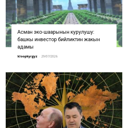
Асман эко-шаарынын курулушу:
башкы инвестор бийликтин жакын
адамы
kloopkyrgyz
-
29/07/2026