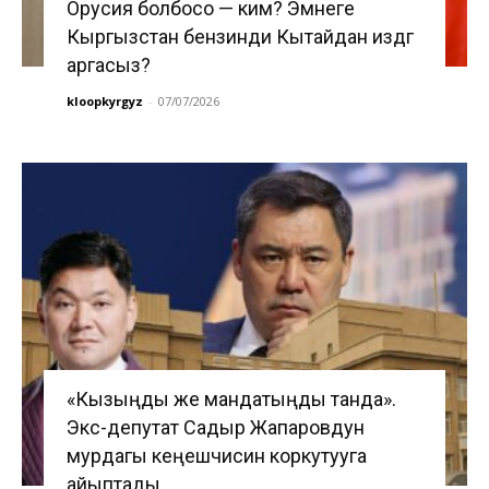
Орусия болбосо — ким? Эмнеге
Кыргызстан бензинди Кытайдан издөөгө
аргасыз?
kloopkyrgyz
-
07/07/2026
«Кызыңды же мандатыңды танда».
Экс-депутат Садыр Жапаровдун
мурдагы кеңешчисин коркутууга
айыптады