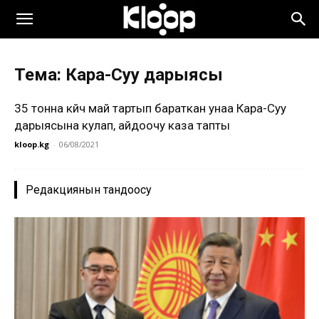
Тема: Кара-Суу дарыясы
35 тонна күйүүчү май тартып бараткан унаа Кара-Суу
дарыясына кулап, айдоочу каза тапты
kloop.kg
-
06/08/2021
Редакциянын тандоосу