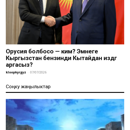
Орусия болбосо — ким? Эмнеге
Кыргызстан бензинди Кытайдан издөөгө
аргасыз?
kloopkyrgyz
-
07/07/2026
Соңку жаңылыктар