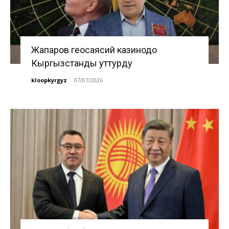
Жапаров геосаясий казинодо
Кыргызстанды уттурду
kloopkyrgyz
-
07/07/2026