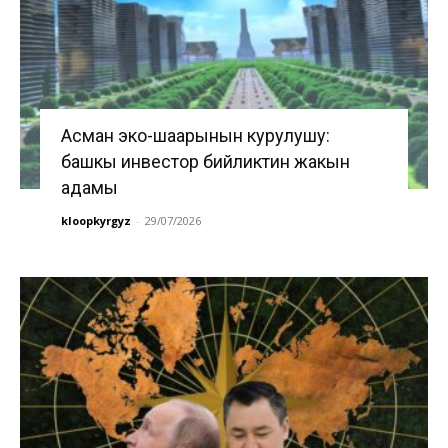
Асман эко-шаарынын курулушу:
башкы инвестор бийликтин жакын
адамы
kloopkyrgyz
-
29/07/2026