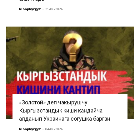
kloopkyrgyz
-
25/06/2026
«Золотой» деп чакырушчу.
Кыргызстандык киши кандайча
алданып Украинага согушка барган
kloopkyrgyz
-
04/06/2026