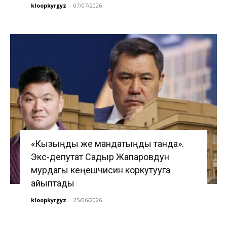
kloopkyrgyz
-
07/07/2026
«Кызыңды же мандатыңды танда».
Экс-депутат Садыр Жапаровдун
мурдагы кеңешчисин коркутууга
айыптады
kloopkyrgyz
-
25/06/2026