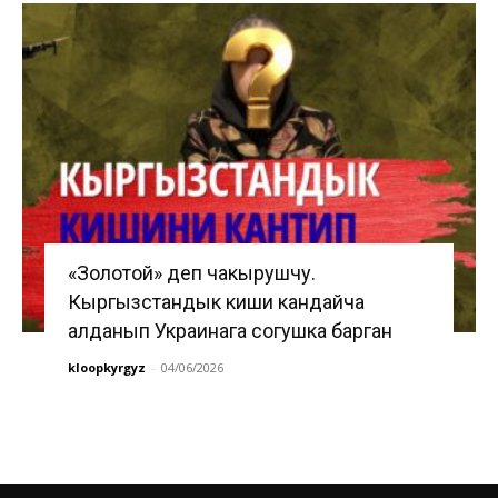
«Золотой» деп чакырушчу.
Кыргызстандык киши кандайча
алданып Украинага согушка барган
kloopkyrgyz
-
04/06/2026