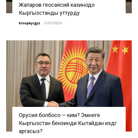
Жапаров геосаясий казинодо
Кыргызстанды уттурду
kloopkyrgyz
-
07/07/2026
Орусия болбосо — ким? Эмнеге
Кыргызстан бензинди Кытайдан издөөгө
аргасыз?