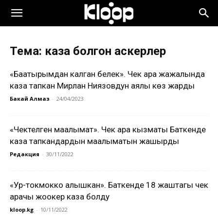
Тема: каза болгон аскерлер
«Баатырымдан калган белек». Чек ара жаңжалында
каза тапкан Мирлан Ниязовдун аялы көз жарды
Бакай Алмаз
-
24/04/2023
«Чектелген маалымат». Чек ара кызматы Баткенде
каза тапкандардын маалыматын жашырды
Редакция
-
30/11/2022
«Ур-токмокко алышкан». Баткенде 18 жаштагы чек
арачы жоокер каза болду
kloop.kg
-
10/11/2022