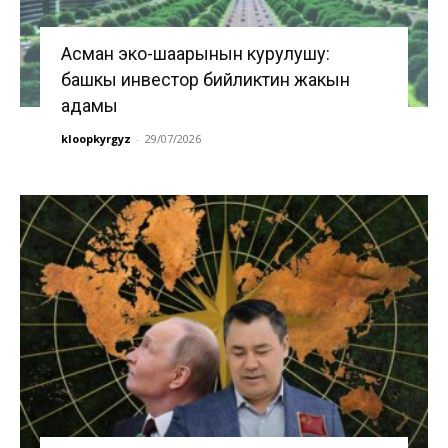
Асман эко-шаарынын курулушу:
башкы инвестор бийликтин жакын
адамы
kloopkyrgyz
-
29/07/2026