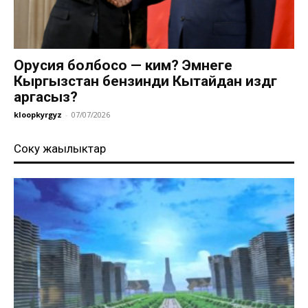
Орусия болбосо — ким? Эмнеге
Кыргызстан бензинди Кытайдан издөөгө
аргасыз?
kloopkyrgyz
-
07/07/2026
Соңку жаңылыктар