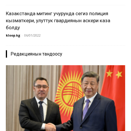
Казакстанда митинг учурунда сегиз полиция
кызматкери, улуттук гвардиянын аскери каза
болду
kloop.kg
-
06/01/2022
Редакциянын тандоосу