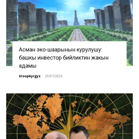
Асман эко-шаарынын курулушу:
башкы инвестор бийликтин жакын
адамы
kloopkyrgyz
-
29/07/2026