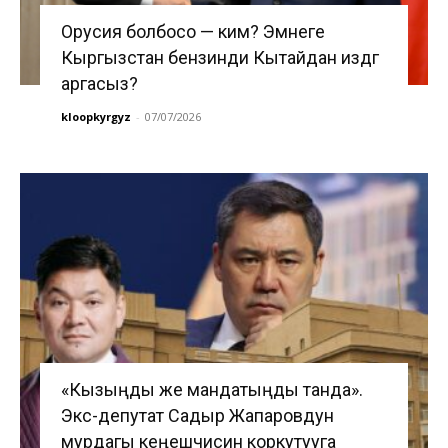
Орусия болбосо — ким? Эмнеге
Кыргызстан бензинди Кытайдан издөөгө
аргасыз?
kloopkyrgyz
-
07/07/2026
«Кызыңды же мандатыңды танда».
Экс-депутат Садыр Жапаровдун
мурдагы кеңешчисин коркутууга