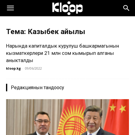
Тема: Казыбек айылы
Нарында капиталдык курулуш башкармагынын
кызматкерлери 21 млн сом кымырып алганы
аныкталды
kloop.kg
-
09/06/2022
Редакциянын тандоосу