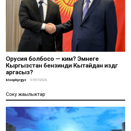
Орусия болбосо — ким? Эмнеге
Кыргызстан бензинди Кытайдан издөөгө
аргасыз?
kloopkyrgyz
-
07/07/2026
Соңку жаңылыктар