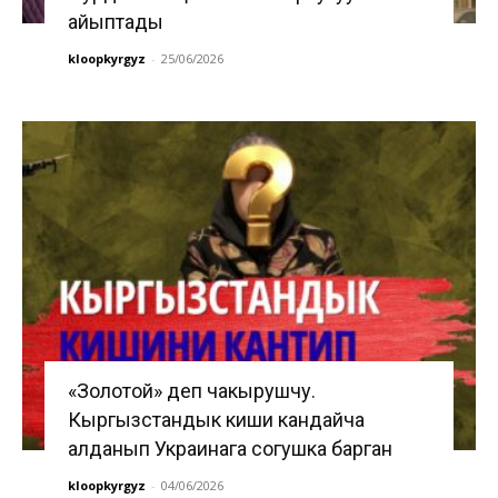
айыптады
kloopkyrgyz
-
25/06/2026
«Золотой» деп чакырушчу.
Кыргызстандык киши кандайча
алданып Украинага согушка барган
kloopkyrgyz
-
04/06/2026