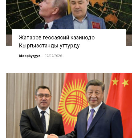
Жапаров геосаясий казинодо
Кыргызстанды уттурду
kloopkyrgyz
-
07/07/2026