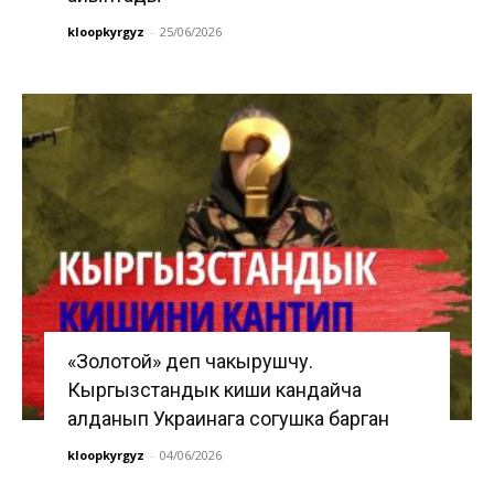
kloopkyrgyz
-
25/06/2026
«Золотой» деп чакырушчу.
Кыргызстандык киши кандайча
алданып Украинага согушка барган
kloopkyrgyz
-
04/06/2026