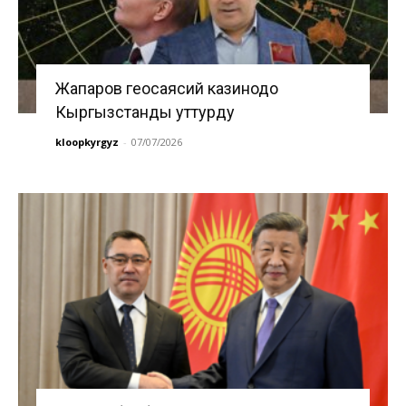
Жапаров геосаясий казинодо
Кыргызстанды уттурду
kloopkyrgyz
-
07/07/2026