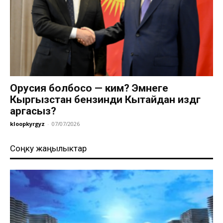
Орусия болбосо — ким? Эмнеге
Кыргызстан бензинди Кытайдан издөөгө
аргасыз?
kloopkyrgyz
-
07/07/2026
Соңку жаңылыктар