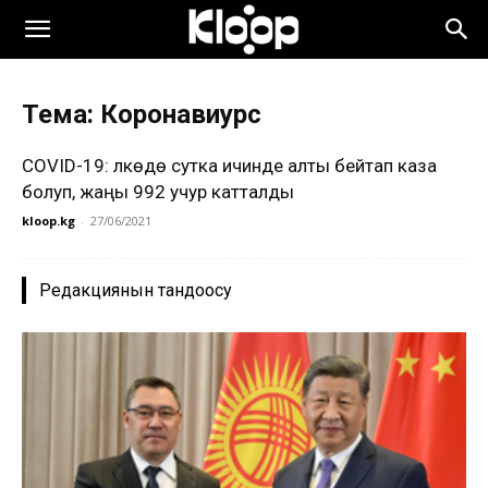
Тема: Коронавиурс
COVID-19: Өлкөдө сутка ичинде алты бейтап каза
болуп, жаңы 992 учур катталды
kloop.kg
-
27/06/2021
Редакциянын тандоосу