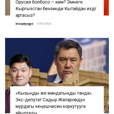
Орусия болбосо — ким? Эмнеге
Кыргызстан бензинди Кытайдан издөөгө
аргасыз?
kloopkyrgyz
-
07/07/2026
«Кызыңды же мандатыңды танда».
Экс-депутат Садыр Жапаровдун
мурдагы кеңешчисин коркутууга
айыптады