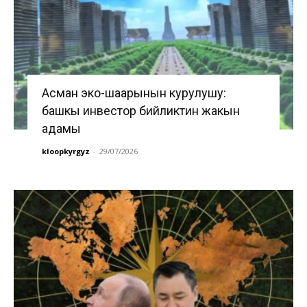
Асман эко-шаарынын курулушу:
башкы инвестор бийликтин жакын
адамы
kloopkyrgyz
-
29/07/2026