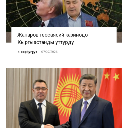
Жапаров геосаясий казинодо
Кыргызстанды уттурду
kloopkyrgyz
-
07/07/2026