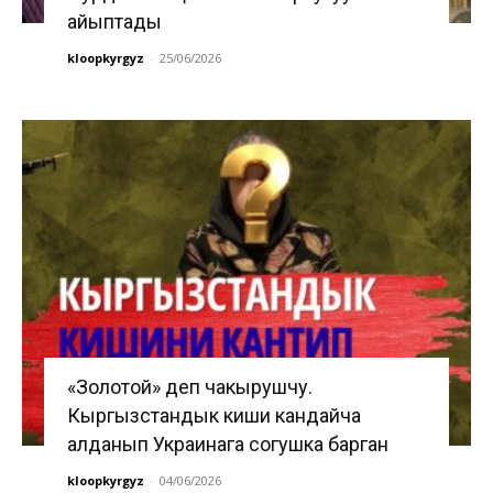
айыптады
kloopkyrgyz
-
25/06/2026
«Золотой» деп чакырушчу.
Кыргызстандык киши кандайча
алданып Украинага согушка барган
kloopkyrgyz
-
04/06/2026