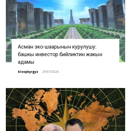
Асман эко-шаарынын курулушу:
башкы инвестор бийликтин жакын
адамы
kloopkyrgyz
-
29/07/2026