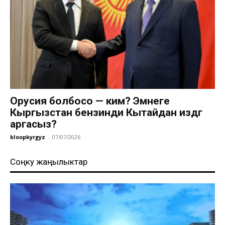
Орусия болбосо — ким? Эмнеге
Кыргызстан бензинди Кытайдан издөөгө
аргасыз?
kloopkyrgyz
-
07/07/2026
Соңку жаңылыктар