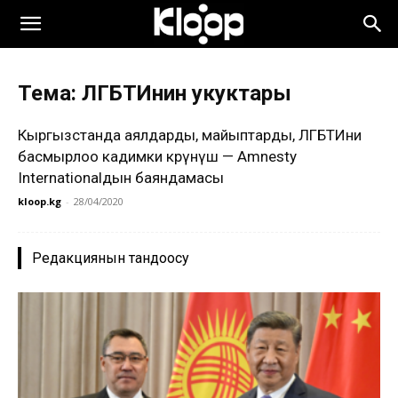
Тема: ЛГБТИнин укуктары
Кыргызстанда аялдарды, майыптарды, ЛГБТИни
басмырлоо кадимки көрүнүш — Amnesty
Internationalдын баяндамасы
kloop.kg
-
28/04/2020
Редакциянын тандоосу