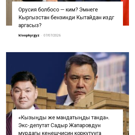
Орусия болбосо — ким? Эмнеге
Кыргызстан бензинди Кытайдан издөөгө
аргасыз?
kloopkyrgyz
-
07/07/2026
«Кызыңды же мандатыңды танда».
Экс-депутат Садыр Жапаровдун
мурдагы кеңешчисин коркутууга