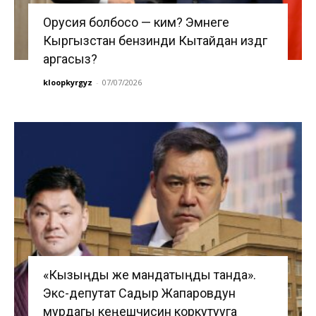
Орусия болбосо — ким? Эмнеге
Кыргызстан бензинди Кытайдан издөөгө
аргасыз?
kloopkyrgyz
-
07/07/2026
«Кызыңды же мандатыңды танда».
Экс-депутат Садыр Жапаровдун
мурдагы кеңешчисин коркутууга