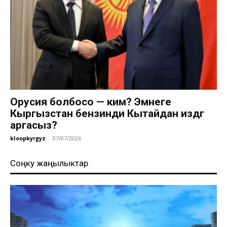
Орусия болбосо — ким? Эмнеге
Кыргызстан бензинди Кытайдан издөөгө
аргасыз?
kloopkyrgyz
-
07/07/2026
Соңку жаңылыктар