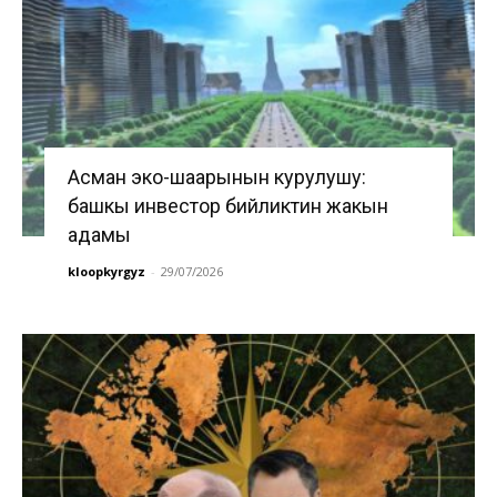
Асман эко-шаарынын курулушу:
башкы инвестор бийликтин жакын
адамы
kloopkyrgyz
-
29/07/2026