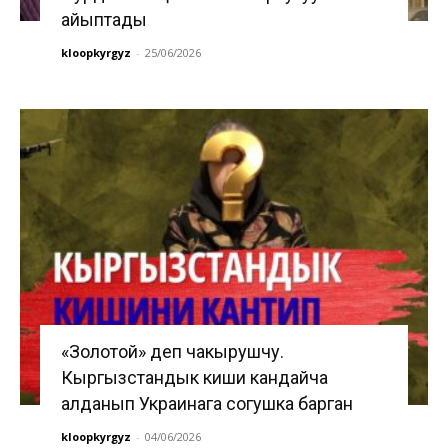
айыптады
kloopkyrgyz
-
25/06/2026
«Золотой» деп чакырушчу.
Кыргызстандык киши кандайча
алданып Украинага согушка барган
kloopkyrgyz
-
04/06/2026