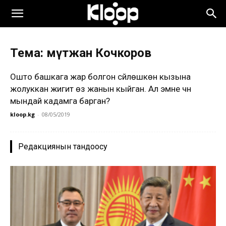
Тема: Үмүтжан Кочкоров
Ошто башкага жар болгон сүйлөшкөн кызына
жолуккан жигит өз жанын кыйган. Ал эмне үчүн
мындай кадамга барган?
kloop.kg
-
08/05/2019
Редакциянын тандоосу