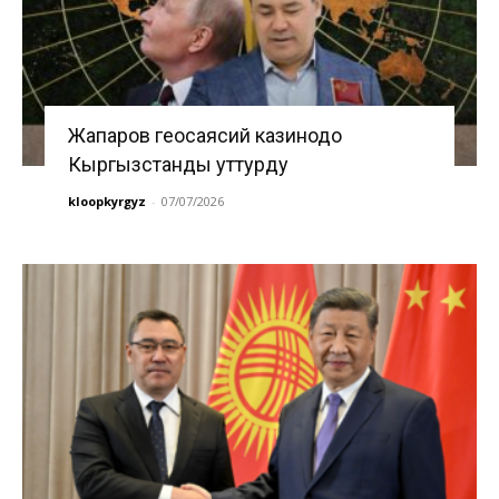
Жапаров геосаясий казинодо
Кыргызстанды уттурду
kloopkyrgyz
-
07/07/2026