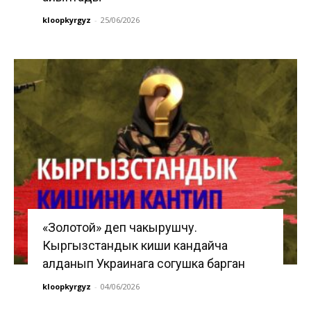
kloopkyrgyz
-
25/06/2026
«Золотой» деп чакырушчу.
Кыргызстандык киши кандайча
алданып Украинага согушка барган
kloopkyrgyz
-
04/06/2026