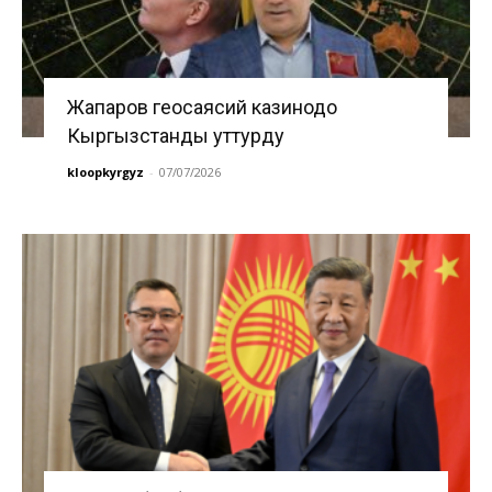
Жапаров геосаясий казинодо
Кыргызстанды уттурду
kloopkyrgyz
-
07/07/2026