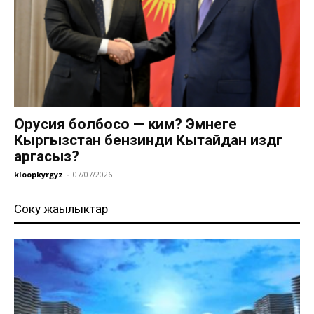
Орусия болбосо — ким? Эмнеге
Кыргызстан бензинди Кытайдан издөөгө
аргасыз?
kloopkyrgyz
-
07/07/2026
Соңку жаңылыктар