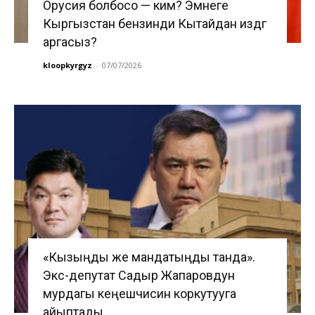
Орусия болбосо — ким? Эмнеге
Кыргызстан бензинди Кытайдан издөөгө
аргасыз?
kloopkyrgyz
-
07/07/2026
«Кызыңды же мандатыңды танда».
Экс-депутат Садыр Жапаровдун
мурдагы кеңешчисин коркутууга
айыптады