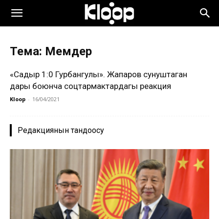
Тема: Мемдер
«Садыр 1:0 Гурбангулы». Жапаров сунуштаган
дары боюнча соцтармактардагы реакция
Kloop
-
16/04/2021
Редакциянын тандоосу