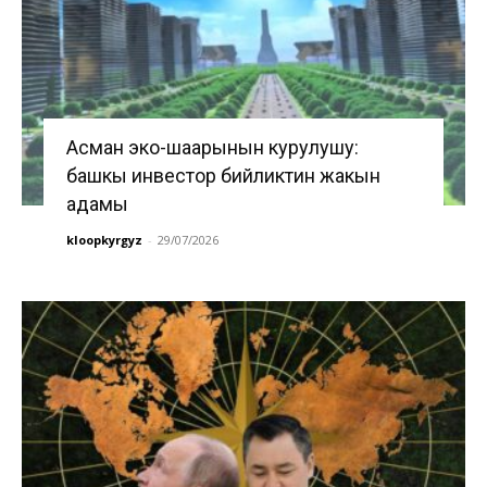
Асман эко-шаарынын курулушу:
башкы инвестор бийликтин жакын
адамы
kloopkyrgyz
-
29/07/2026