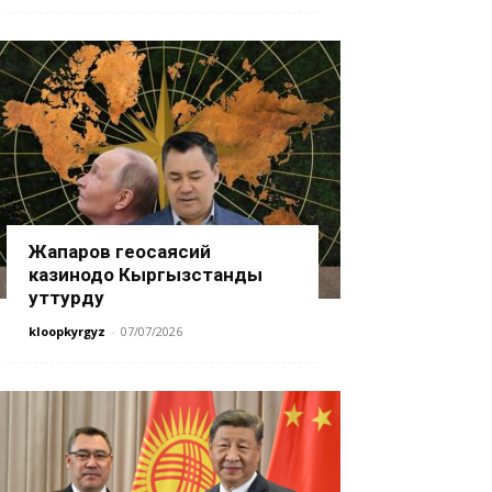
Жапаров геосаясий
казинодо Кыргызстанды
уттурду
kloopkyrgyz
-
07/07/2026