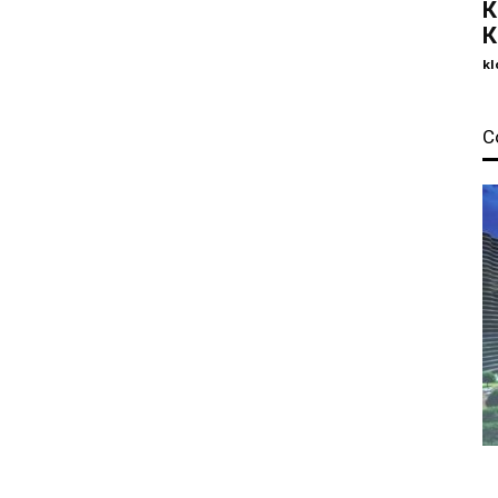
К
К
kl
С