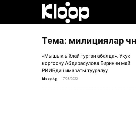
Клооп
кыргызча
Тема: милициялар үчүн
«Мышык ыйлай турган абалда». Укук
|
коргоочу Абдирасулова Биринчи май
РИИБдин имараты тууралуу
kloop.kg
-
17/03/2022
Кыргызстан
жаңылыктары