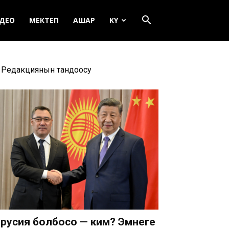
ДЕО
МЕКТЕП
АШАР
KY
Редакциянын тандоосу
русия болбосо — ким? Эмнеге