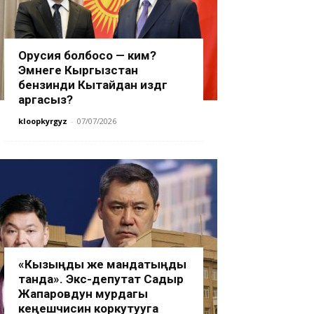
Орусия болбосо — ким?
Эмнеге Кыргызстан
бензинди Кытайдан издөөгө
аргасыз?
kloopkyrgyz
-
07/07/2026
«Кызыңды же мандатыңды
танда». Экс-депутат Садыр
Жапаровдун мурдагы
кеңешчисин коркутууга