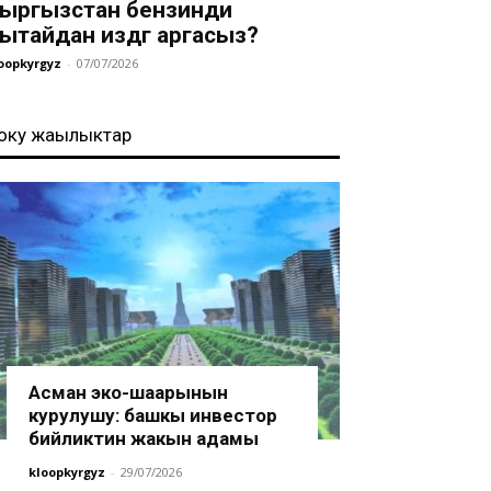
ыргызстан бензинди
ытайдан издөөгө аргасыз?
oopkyrgyz
-
07/07/2026
оңку жаңылыктар
Асман эко-шаарынын
курулушу: башкы инвестор
бийликтин жакын адамы
kloopkyrgyz
-
29/07/2026