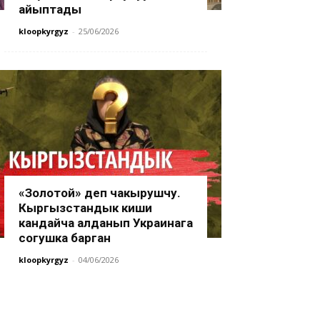
айыптады
kloopkyrgyz
-
25/06/2026
«Золотой» деп чакырушчу.
Кыргызстандык киши
кандайча алданып Украинага
согушка барган
kloopkyrgyz
-
04/06/2026