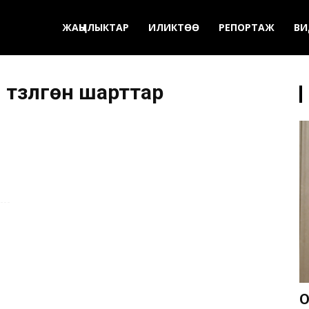
ЖАҢЫЛЫКТАР
ИЛИКТӨӨ
РЕПОРТАЖ
ВИ
 түзүлгөн шарттар
О