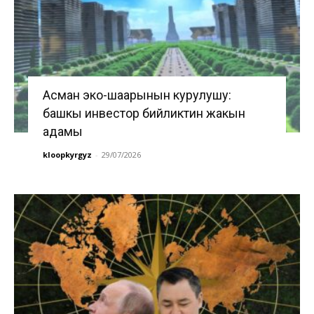
Асман эко-шаарынын курулушу:
башкы инвестор бийликтин жакын
адамы
kloopkyrgyz
-
29/07/2026