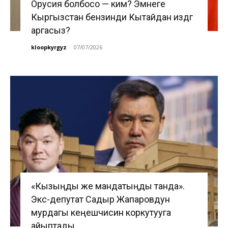
Орусия болбосо — ким? Эмнеге
Кыргызстан бензинди Кытайдан издөөгө
аргасыз?
kloopkyrgyz
-
07/07/2026
«Кызыңды же мандатыңды танда».
Экс-депутат Садыр Жапаровдун
мурдагы кеңешчисин коркутууга
айыптады