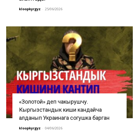
kloopkyrgyz
-
25/06/2026
«Золотой» деп чакырушчу.
Кыргызстандык киши кандайча
алданып Украинага согушка барган
kloopkyrgyz
-
04/06/2026