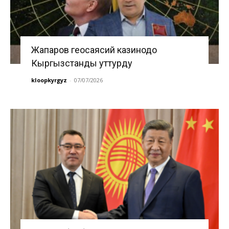
Жапаров геосаясий казинодо
Кыргызстанды уттурду
kloopkyrgyz
-
07/07/2026