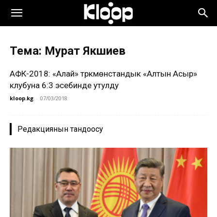
Тема: Мурат Якшиев
АФК-2018: «Алай» түркмөнстандык «Алтын Асыр»
клубуна 6:3 эсебинде утулду
kloop.kg
-
07/03/2018
Редакциянын тандоосу