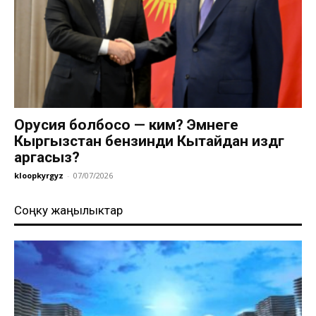
Орусия болбосо — ким? Эмнеге
Кыргызстан бензинди Кытайдан издөөгө
аргасыз?
kloopkyrgyz
-
07/07/2026
Соңку жаңылыктар