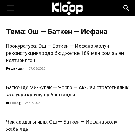
Тема: Ош — Баткен — Исфана
Прокуратура: Ош — Баткен — Исфана жолун
реконстукциялоодо бюджетке 189 млн сом зыян
келтирилген
Редакция
-
07/06/2023
Баткенде Миң-Булак — Чорго — Ак-Сай стратегиялык
жолунун курулушу башталды
kloop.kg
-
28/05/2021
Чек арадагы чыр: Ош — Баткен — Исфана жолу
жабылды