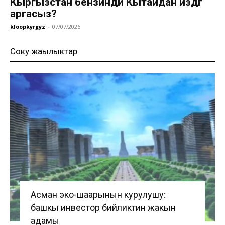
Кыргызстан бензинди Кытайдан издөөгө
аргасыз?
kloopkyrgyz
-
07/07/2026
Соңку жаңылыктар
Асман эко-шаарынын курулушу:
башкы инвестор бийликтин жакын
адамы