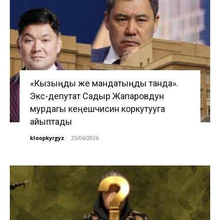
«Кызыңды же мандатыңды танда».
Экс-депутат Садыр Жапаровдун
мурдагы кеңешчисин коркутууга
айыптады
kloopkyrgyz
-
25/06/2026