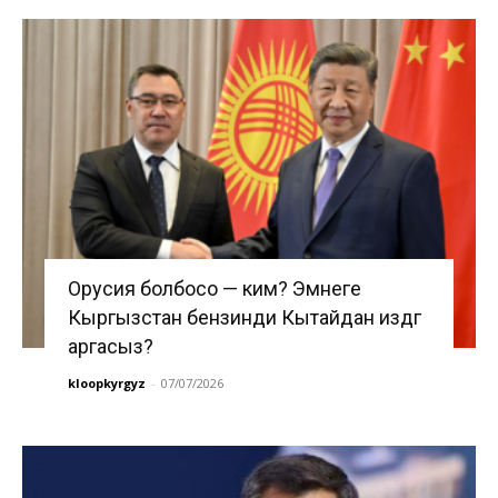
Орусия болбосо — ким? Эмнеге
Кыргызстан бензинди Кытайдан издөөгө
аргасыз?
kloopkyrgyz
-
07/07/2026