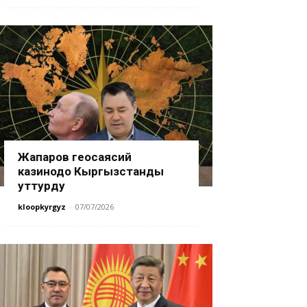
Жапаров геосаясий
казинодо Кыргызстанды
уттурду
kloopkyrgyz
-
07/07/2026