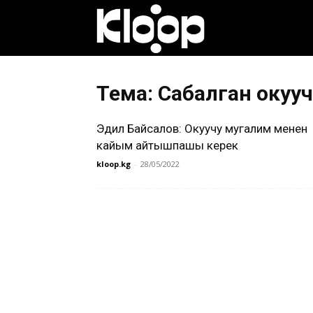
Клооп
кыргызча
Тема: Сабалган окууч
Эдил Байсалов: Окуучу мугалим менен
|
кайым айтышпашы керек
kloop.kg
-
28/05/2022
Кыргызстан
жаңылыктары