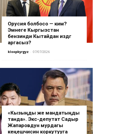
Орусия болбосо — ким?
Эмнеге Кыргызстан
бензинди Кытайдан издөөгө
аргасыз?
kloopkyrgyz
-
07/07/2026
«Кызыңды же мандатыңды
танда». Экс-депутат Садыр
Жапаровдун мурдагы
кеңешчисин коркутууга