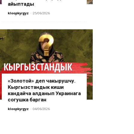
айыптады
kloopkyrgyz
-
25/06/2026
«Золотой» деп чакырушчу.
Кыргызстандык киши
кандайча алданып Украинага
согушка барган
kloopkyrgyz
-
04/06/2026