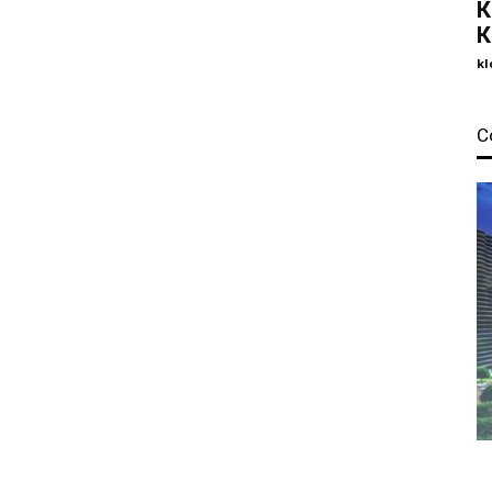
К
К
kl
С