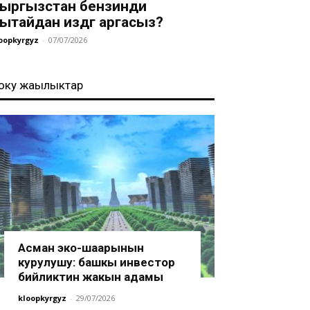
ыргызстан бензинди
ытайдан издөөгө аргасыз?
oopkyrgyz
-
07/07/2026
оңку жаңылыктар
Асман эко-шаарынын
курулушу: башкы инвестор
бийликтин жакын адамы
kloopkyrgyz
-
29/07/2026