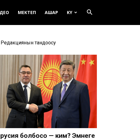
ДЕО
МЕКТЕП
АШАР
KY
Редакциянын тандоосу
русия болбосо — ким? Эмнеге