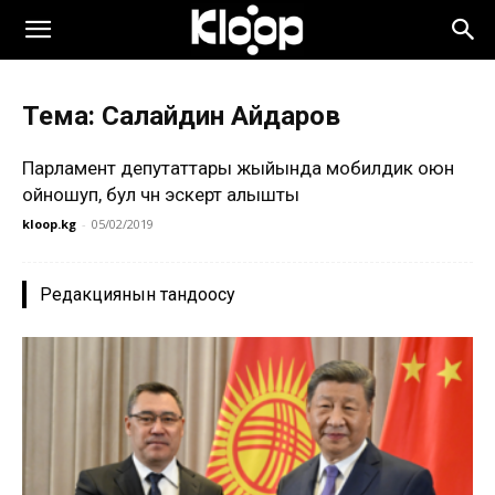
Тема: Салайдин Айдаров
Парламент депутаттары жыйында мобилдик оюн
ойношуп, бул үчүн эскертүү алышты
kloop.kg
-
05/02/2019
Редакциянын тандоосу