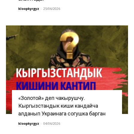
kloopkyrgyz
-
25/06/2026
«Золотой» деп чакырушчу.
Кыргызстандык киши кандайча
алданып Украинага согушка барган
kloopkyrgyz
-
04/06/2026