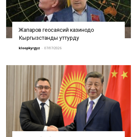
Жапаров геосаясий казинодо
Кыргызстанды уттурду
kloopkyrgyz
-
07/07/2026