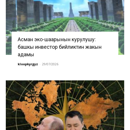
Асман эко-шаарынын курулушу:
башкы инвестор бийликтин жакын
адамы
kloopkyrgyz
-
29/07/2026