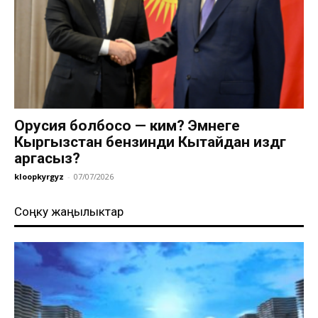
Орусия болбосо — ким? Эмнеге
Кыргызстан бензинди Кытайдан издөөгө
аргасыз?
kloopkyrgyz
-
07/07/2026
Соңку жаңылыктар