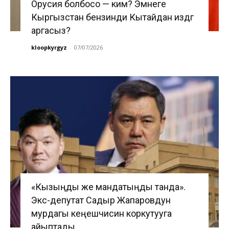
Орусия болбосо — ким? Эмнеге
Кыргызстан бензинди Кытайдан издөөгө
аргасыз?
kloopkyrgyz
-
07/07/2026
«Кызыңды же мандатыңды танда».
Экс-депутат Садыр Жапаровдун
мурдагы кеңешчисин коркутууга
айыптады