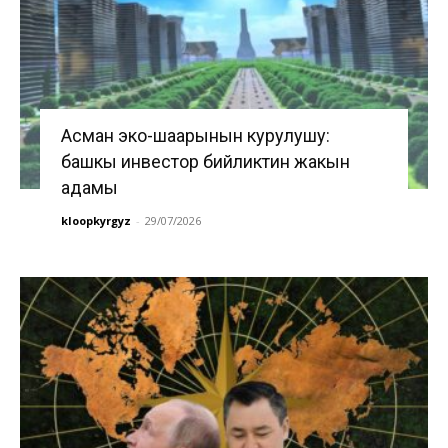
Асман эко-шаарынын курулушу:
башкы инвестор бийликтин жакын
адамы
kloopkyrgyz
-
29/07/2026