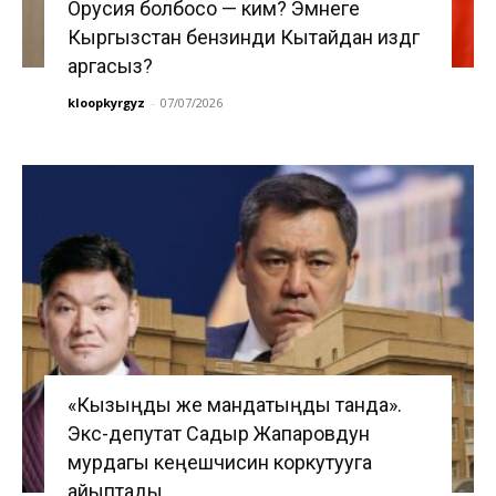
Орусия болбосо — ким? Эмнеге
Кыргызстан бензинди Кытайдан издөөгө
аргасыз?
kloopkyrgyz
-
07/07/2026
«Кызыңды же мандатыңды танда».
Экс-депутат Садыр Жапаровдун
мурдагы кеңешчисин коркутууга
айыптады