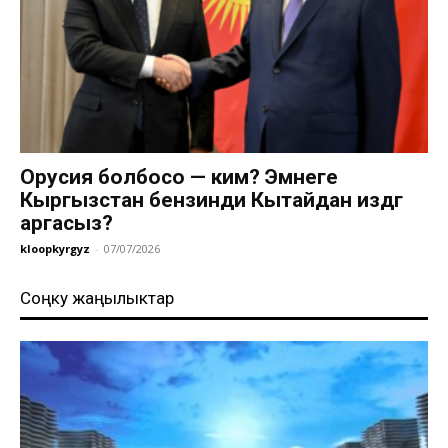
Орусия болбосо — ким? Эмнеге
Кыргызстан бензинди Кытайдан издөөгө
аргасыз?
kloopkyrgyz
-
07/07/2026
Соңку жаңылыктар