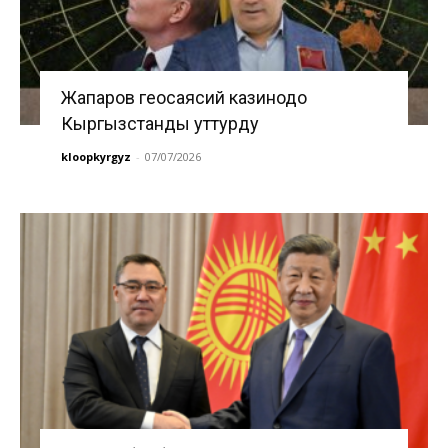
Жапаров геосаясий казинодо
Кыргызстанды уттурду
kloopkyrgyz
-
07/07/2026