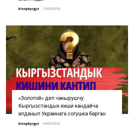
kloopkyrgyz
-
25/06/2026
«Золотой» деп чакырушчу.
Кыргызстандык киши кандайча
алданып Украинага согушка барган
kloopkyrgyz
-
04/06/2026