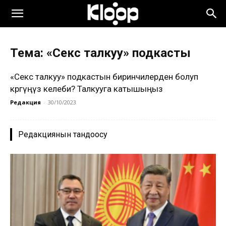
Тема: «Секс талкуу» подкасты
«Секс талкуу» подкастын биринчилерден болуп
көргүңүз келеби? Талкууга катышыңыз
Редакция
-
30/10/2023
Редакциянын тандоосу