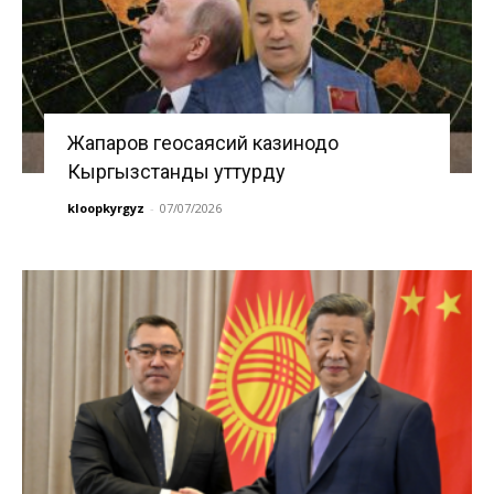
Жапаров геосаясий казинодо
Кыргызстанды уттурду
kloopkyrgyz
-
07/07/2026