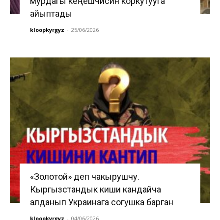
мурдагы кеңешчисин коркутууга
айыптады
kloopkyrgyz
-
25/06/2026
«Золотой» деп чакырушчу.
Кыргызстандык киши кандайча
алданып Украинага согушка барган
kloopkyrgyz
-
04/06/2026