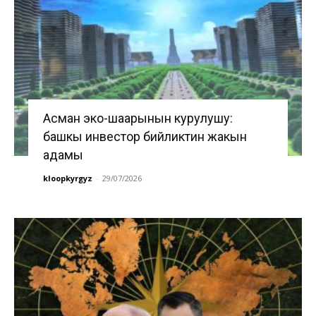
Асман эко-шаарынын курулушу:
башкы инвестор бийликтин жакын
адамы
kloopkyrgyz
-
29/07/2026