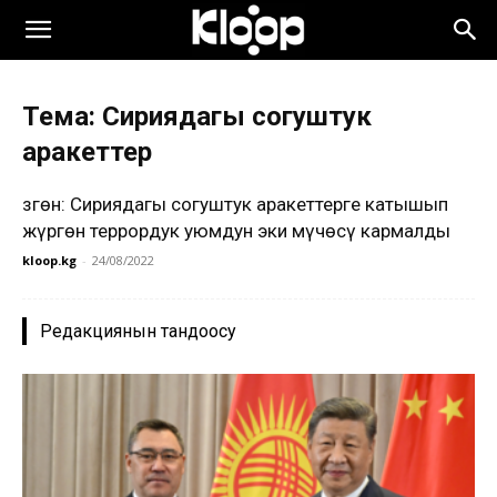
Тема: Сириядагы согуштук
аракеттер
Өзгөн: Сириядагы согуштук аракеттерге катышып
жүргөн террордук уюмдун эки мүчөсү кармалды
kloop.kg
-
24/08/2022
Редакциянын тандоосу