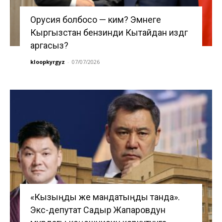
Орусия болбосо — ким? Эмнеге
Кыргызстан бензинди Кытайдан издөөгө
аргасыз?
kloopkyrgyz
-
07/07/2026
«Кызыңды же мандатыңды танда».
Экс-депутат Садыр Жапаровдун