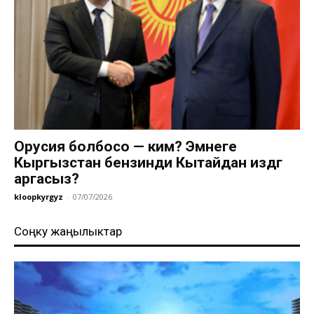
Орусия болбосо — ким? Эмнеге
Кыргызстан бензинди Кытайдан издөөгө
аргасыз?
kloopkyrgyz
-
07/07/2026
Соңку жаңылыктар