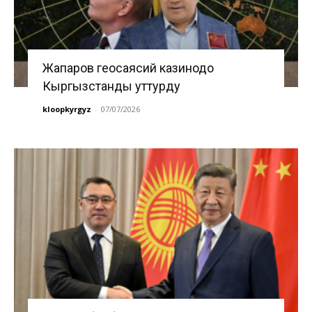
Жапаров геосаясий казинодо
Кыргызстанды уттурду
kloopkyrgyz
-
07/07/2026