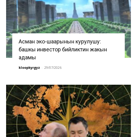
Асман эко-шаарынын курулушу:
башкы инвестор бийликтин жакын
адамы
kloopkyrgyz
-
29/07/2026