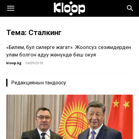
Тема: Сталкинг
«Билем, бул силерге жагат». Жоопсуз сезимдерден
улам болгон аңдуу жөнүндө беш окуя
kloop.kg
-
04/09/2018
Редакциянын тандоосу