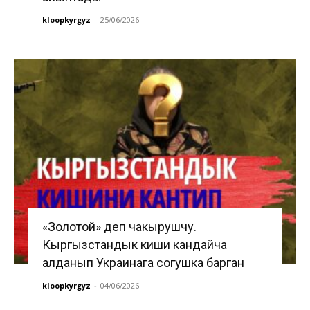
kloopkyrgyz
-
25/06/2026
«Золотой» деп чакырушчу.
Кыргызстандык киши кандайча
алданып Украинага согушка барган
kloopkyrgyz
-
04/06/2026