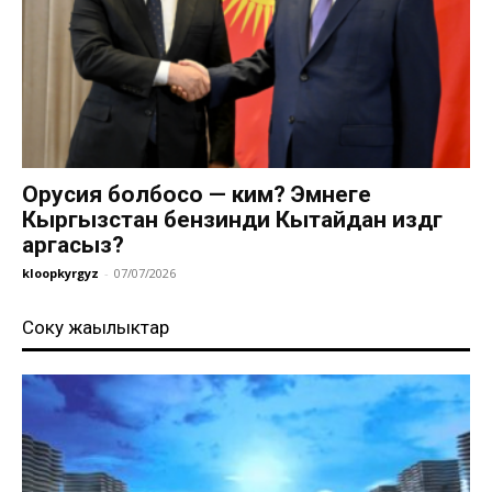
Орусия болбосо — ким? Эмнеге
Кыргызстан бензинди Кытайдан издөөгө
аргасыз?
kloopkyrgyz
-
07/07/2026
Соңку жаңылыктар