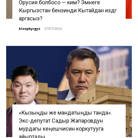
Орусия болбосо — ким? Эмнеге
Кыргызстан бензинди Кытайдан издөөгө
аргасыз?
kloopkyrgyz
-
07/07/2026
«Кызыңды же мандатыңды танда».
Экс-депутат Садыр Жапаровдун
мурдагы кеңешчисин коркутууга
айыптады