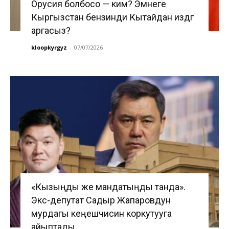
Орусия болбосо — ким? Эмнеге
Кыргызстан бензинди Кытайдан издөөгө
аргасыз?
kloopkyrgyz
-
07/07/2026
«Кызыңды же мандатыңды танда».
Экс-депутат Садыр Жапаровдун
мурдагы кеңешчисин коркутууга
айыптады