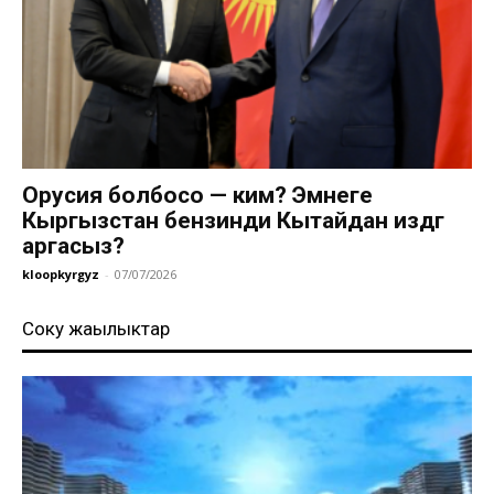
Орусия болбосо — ким? Эмнеге
Кыргызстан бензинди Кытайдан издөөгө
аргасыз?
kloopkyrgyz
-
07/07/2026
Соңку жаңылыктар