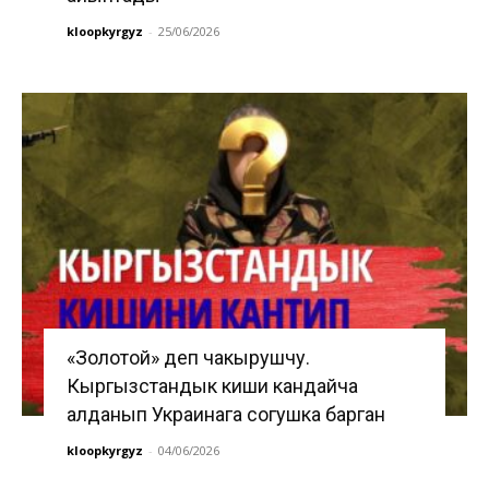
kloopkyrgyz
-
25/06/2026
«Золотой» деп чакырушчу.
Кыргызстандык киши кандайча
алданып Украинага согушка барган
kloopkyrgyz
-
04/06/2026