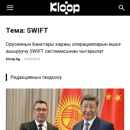
Тема: SWIFT
Орусиянын банктары каржы операцияларын ишке
ашыруучу SWIFT системасынан чыгарылат
kloop.kg
-
27/02/2022
Редакциянын тандоосу