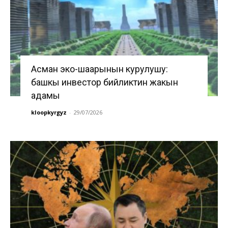
Асман эко-шаарынын курулушу:
башкы инвестор бийликтин жакын
адамы
kloopkyrgyz
-
29/07/2026