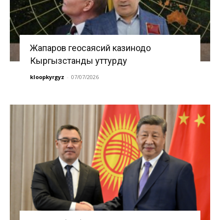
Жапаров геосаясий казинодо
Кыргызстанды уттурду
kloopkyrgyz
-
07/07/2026