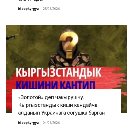
kloopkyrgyz
-
25/06/2026
«Золотой» деп чакырушчу.
Кыргызстандык киши кандайча
алданып Украинага согушка барган
kloopkyrgyz
-
04/06/2026