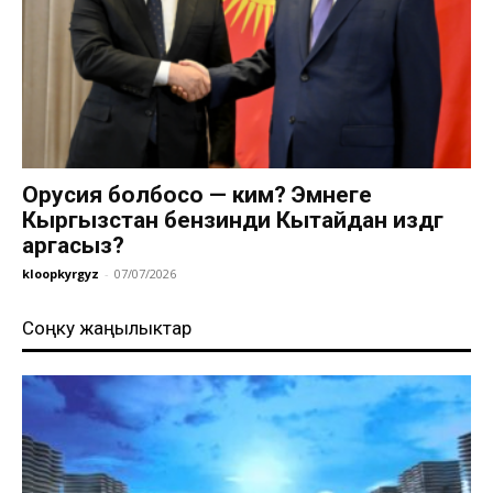
Орусия болбосо — ким? Эмнеге
Кыргызстан бензинди Кытайдан издөөгө
аргасыз?
kloopkyrgyz
-
07/07/2026
Соңку жаңылыктар