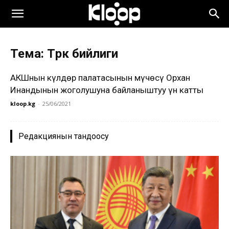
Тема: Түрк бийлиги
АКШнын Өкүлдөр палатасынын мүчөсү Орхан
Инандынын жоголушуна байланыштуу үн катты
kloop.kg
-
25/06/2021
Редакциянын тандоосу