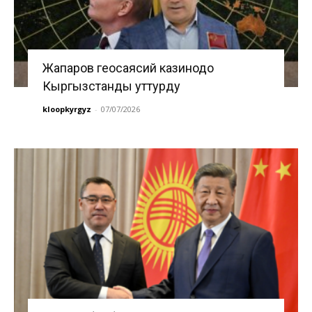
Жапаров геосаясий казинодо
Кыргызстанды уттурду
kloopkyrgyz
-
07/07/2026