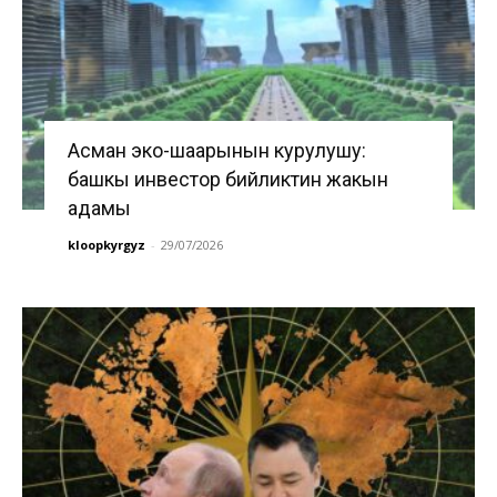
Асман эко-шаарынын курулушу:
башкы инвестор бийликтин жакын
адамы
kloopkyrgyz
-
29/07/2026