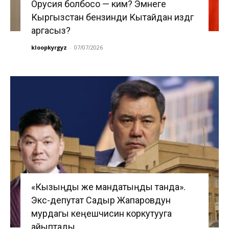
Орусия болбосо — ким? Эмнеге
Кыргызстан бензинди Кытайдан издөөгө
аргасыз?
kloopkyrgyz
-
07/07/2026
«Кызыңды же мандатыңды танда».
Экс-депутат Садыр Жапаровдун
мурдагы кеңешчисин коркутууга
айыптады