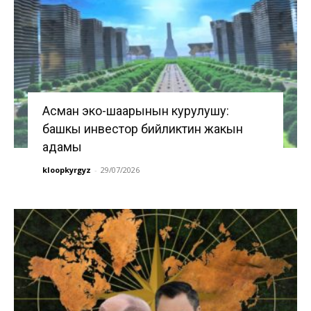
Асман эко-шаарынын курулушу:
башкы инвестор бийликтин жакын
адамы
kloopkyrgyz
-
29/07/2026