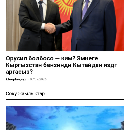
Орусия болбосо — ким? Эмнеге
Кыргызстан бензинди Кытайдан издөөгө
аргасыз?
kloopkyrgyz
-
07/07/2026
Соңку жаңылыктар