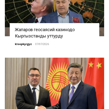
Жапаров геосаясий казинодо
Кыргызстанды уттурду
kloopkyrgyz
-
07/07/2026