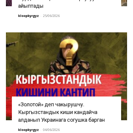
айыптады
kloopkyrgyz
-
25/06/2026
«Золотой» деп чакырушчу.
Кыргызстандык киши кандайча
алданып Украинага согушка барган
kloopkyrgyz
-
04/06/2026