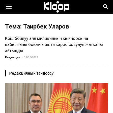
Тема: Таирбек Уларов
Кош бойлуу аял милициянын кыйноосына
кабылганы боюнча ишти кароо созулуп жатканы
айтылды
Редакция
-
11/05/2023
Редакциянын тандоосу