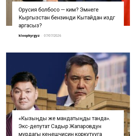
Орусия болбосо — ким? Эмнеге
Кыргызстан бензинди Кытайдан издөөгө
аргасыз?
kloopkyrgyz
-
07/07/2026
«Кызыңды же мандатыңды танда».
Экс-депутат Садыр Жапаровдун
мурдагы кеңешчисин коркутууга