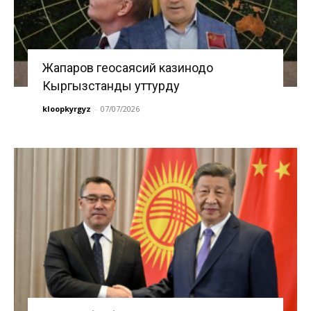
Жапаров геосаясий казинодо
Кыргызстанды уттурду
kloopkyrgyz
-
07/07/2026