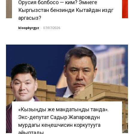
Орусия болбосо — ким? Эмнеге
Кыргызстан бензинди Кытайдан издөөгө
аргасыз?
kloopkyrgyz
-
07/07/2026
«Кызыңды же мандатыңды танда».
Экс-депутат Садыр Жапаровдун
мурдагы кеңешчисин коркутууга
айыптады