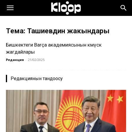
Тема: Ташиевдин жакындары
Бишкектеги Barça академиясынын көмүскө
жагдайлары
Редакция
-
21/02/2025
Редакциянын тандоосу