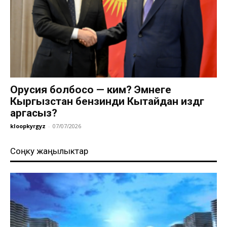
Орусия болбосо — ким? Эмнеге
Кыргызстан бензинди Кытайдан издөөгө
аргасыз?
kloopkyrgyz
-
07/07/2026
Соңку жаңылыктар