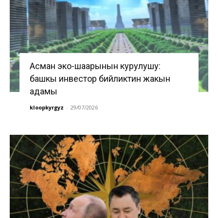
Асман эко-шаарынын курулушу:
башкы инвестор бийликтин жакын
адамы
kloopkyrgyz
-
29/07/2026