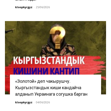
kloopkyrgyz
-
25/06/2026
«Золотой» деп чакырушчу.
Кыргызстандык киши кандайча
алданып Украинага согушка барган
kloopkyrgyz
-
04/06/2026