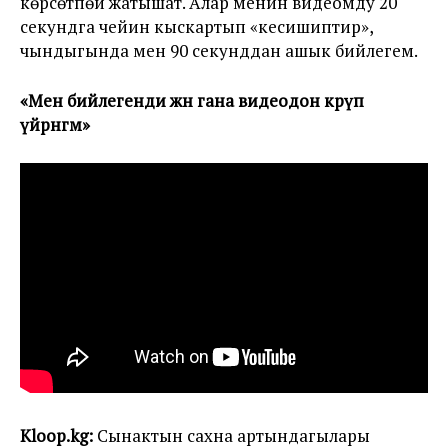
көрсөтпөй жатышат. Алар менин видеомду 20
секундга чейин кыскартып «кесишиптир»,
чындыгында мен 90 секунддан ашык бийлегем.
«
Мен бийлегенди жөн гана видеодон көрүп
үйрөнгөм
»
Kloop.kg:
Сынактын сахна артындагылары