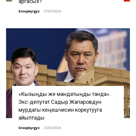
аргасыз?
kloopkyrgyz
-
07/07/2026
«Кызыңды же мандатыңды танда».
Экс-депутат Садыр Жапаровдун
мурдагы кеңешчисин коркутууга
айыптады
kloopkyrgyz
-
25/06/2026