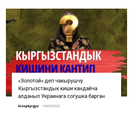
«Золотой» деп чакырушчу.
Кыргызстандык киши кандайча
алданып Украинага согушка барган
kloopkyrgyz
-
04/06/2026