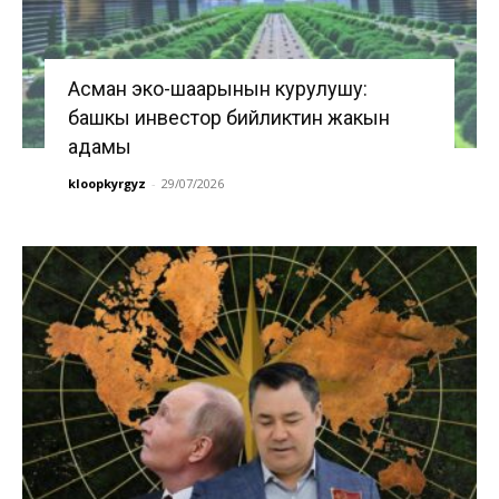
Асман эко-шаарынын курулушу:
башкы инвестор бийликтин жакын
адамы
kloopkyrgyz
-
29/07/2026