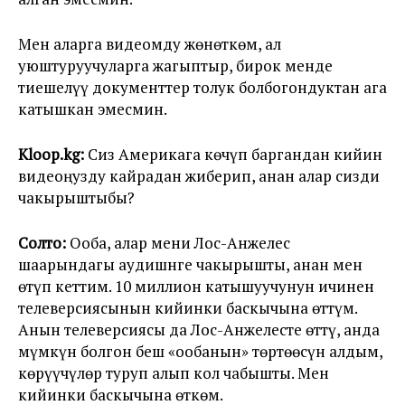
Мен аларга видеомду жөнөткөм, ал
уюштуруучуларга жагыптыр, бирок менде
тиешелүү документтер толук болбогондуктан ага
катышкан эмесмин.
Kloop.kg:
Сиз Америкага көчүп баргандан кийин
видеоңузду кайрадан жиберип, анан алар сизди
чакырыштыбы?
Солто:
Ооба, алар мени Лос-Анжелес
шаарындагы аудишнге чакырышты, анан мен
өтүп кеттим. 10 миллион катышуучунун ичинен
телеверсиясынын кийинки баскычына өттүм.
Анын телеверсиясы да Лос-Анжелесте өттү, анда
мүмкүн болгон беш «ообанын» төртөөсүн алдым,
көрүүчүлөр туруп алып кол чабышты. Мен
кийинки баскычына өткөм.