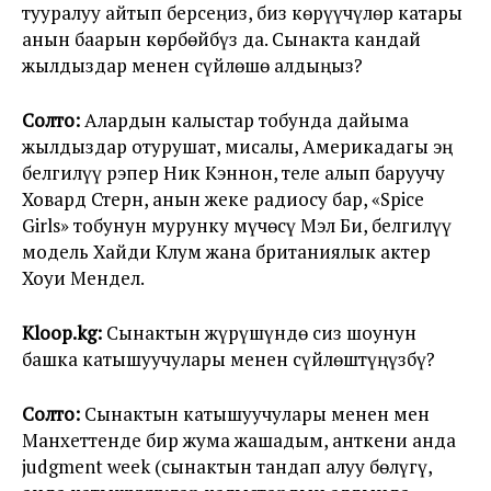
тууралуу айтып берсеңиз, биз көрүүчүлөр катары
анын баарын көрбөйбүз да. Сынакта кандай
жылдыздар менен сүйлөшө алдыңыз?
Солто:
Алардын калыстар тобунда дайыма
жылдыздар отурушат, мисалы, Америкадагы эң
белгилүү рэпер Ник Кэннон, теле алып баруучу
Ховард Стерн, анын жеке радиосу бар, «Spice
Girls» тобунун мурунку мүчөсү Мэл Би, белгилүү
модель Хайди Клум жана британиялык актер
Хоуи Мендел.
Kloop.kg:
Сынактын жүрүшүндө сиз шоунун
башка катышуучулары менен сүйлөштүңүзбү?
Солто:
Сынактын катышуучулары менен мен
Манхеттенде бир жума жашадым, анткени анда
judgment week (сынактын тандап алуу бөлүгү,