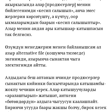
акыркысында алар [продюсерлер] менин
бийлегенимди «кесип салышып», анча эмес
жерлерин көрсөтүштү, а күчтүү, оор
ыкмаларымдын баарын «кесип салышыптыр».
Азыр менин андан ары катышаар-катышпасын
так белгисиз.
Өзүмдүн менеджерим менен байланышсам ал
азыр alternative file (кошумча тизмеде)
экенимди, азырынча сынактан чыга
электигимди айтты.
Алдыдагы беш аптанын ичинде продюсерлер
сынактын кийинки баскычтарында катышамбы-
жокпу чечиши керек. Алар катышуучуларды
«аралаштырып» жатышат, анткени
«бөтөндөрдүн» алдыга чыгуусун каалашпайт.
Биринчи угууда баары жакшы болчу, бирок кезек