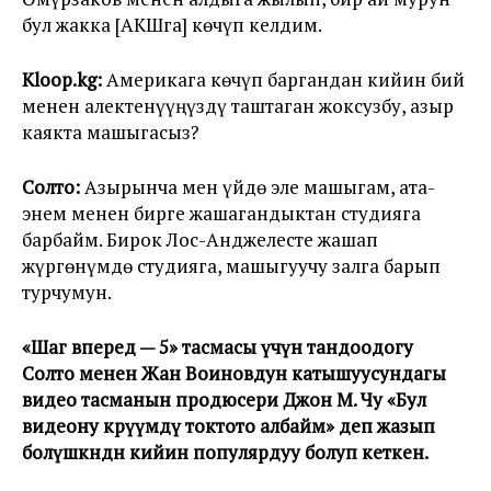
бул жакка [АКШга] көчүп келдим.
Kloop.kg:
Америкага көчүп баргандан кийин бий
менен алектенүүңүздү таштаган жоксузбу, азыр
каякта машыгасыз?
Солто:
Азырынча мен үйдө эле машыгам, ата-
энем менен бирге жашагандыктан студияга
барбайм. Бирок Лос-Анджелесте жашап
жүргөнүмдө студияга, машыгуучу залга барып
турчумун.
«Шаг вперед — 5» тасмасы үчүн тандоодогу
Солто менен Жан Воиновдун катышуусундагы
видео тасманын продюсери Джон М. Чу «Бул
видеону көрүүмдү токтото албайм» деп жазып
болүшкөндөн кийин популярдуу болуп кеткен.