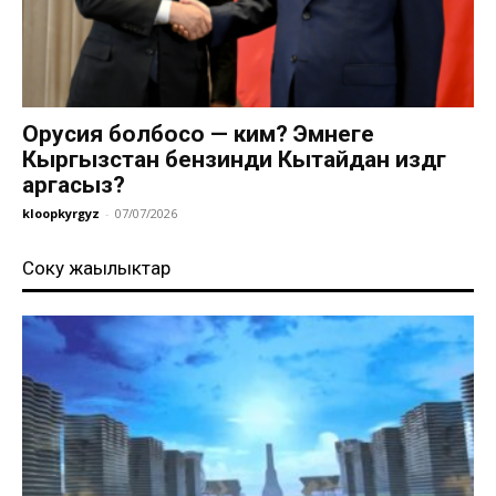
Орусия болбосо — ким? Эмнеге
Кыргызстан бензинди Кытайдан издөөгө
аргасыз?
kloopkyrgyz
-
07/07/2026
Соңку жаңылыктар