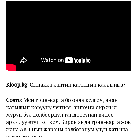
Kloop.kg:
Сынакка кантип катышып калдыңыз?
Солто:
Мен грин-карта боюнча келгем, анан
катышып көрүүнү чечтим, анткени бир жыл
мурун бул долбоордун тандоосунан видео
аркылуу өтүп кеткем. Бирок анда грин-карта жок
жана АКШнын жараны болбогонум үчүн катыша
алган эмесмин.