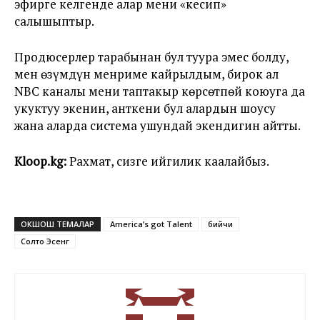
эфирге келгенде алар мени «кесип»
салышыптыр.
Продюсерлер тарабынан бул туура эмес болду,
мен өзүмдүн менриме кайрылдым, бирок ал
NBC каналы мени таптакыр көрсөтпөй коюуга да
укуктуу экенин, анткени бул алардын шоусу
жана аларда система ушундай экендигин айтты.
Kloop.kg:
Рахмат, сизге ийгилик каалайбыз.
ОКШОШ ТЕМАЛАР
America’s got Talent
бийчи
Солто Эсенг