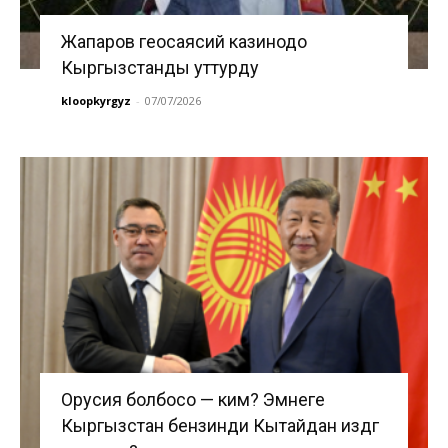
Жапаров геосаясий казинодо
Кыргызстанды уттурду
kloopkyrgyz
-
07/07/2026
Орусия болбосо — ким? Эмнеге
Кыргызстан бензинди Кытайдан издөөгө