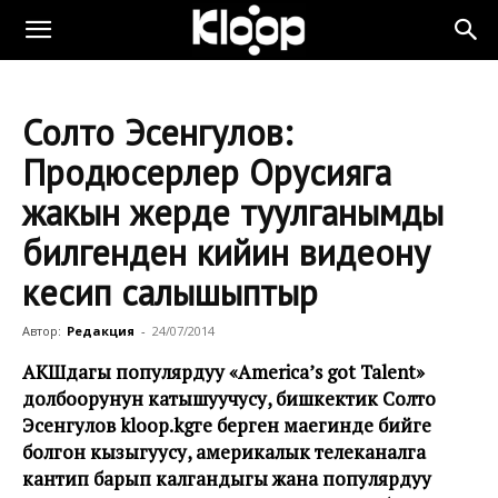
Солто Эсенгулов:
Продюсерлер Орусияга
жакын жерде туулганымды
билгенден кийин видеону
кесип салышыптыр
Автор:
Редакция
-
24/07/2014
АКШдагы популярдуу «America’s got Talent»
долбоорунун катышуучусу, бишкектик Солто
Эсенгулов kloop.kgге берген маегинде бийге
болгон кызыгуусу, америкалык телеканалга
кантип барып калгандыгы жана популярдуу