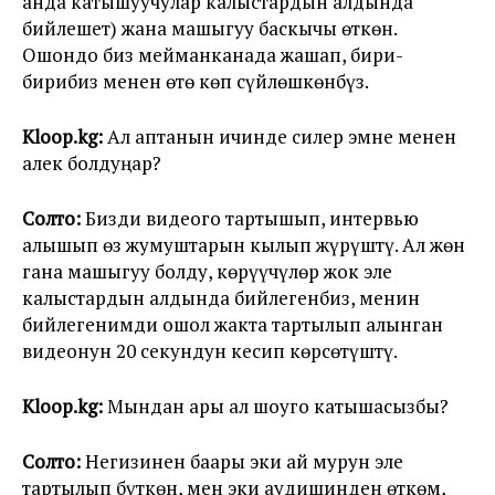
анда катышуучулар калыстардын алдында
бийлешет) жана машыгуу баскычы өткөн.
Ошондо биз мейманканада жашап, бири-
бирибиз менен өтө көп сүйлөшкөнбүз.
Kloop.kg:
Ал аптанын ичинде силер эмне менен
алек болдуңар?
Солто:
Бизди видеого тартышып, интервью
алышып өз жумуштарын кылып жүрүштү. Ал жөн
гана машыгуу болду, көрүүчүлөр жок эле
калыстардын алдында бийлегенбиз, менин
бийлегенимди ошол жакта тартылып алынган
видеонун 20 секундун кесип көрсөтүштү.
Kloop.kg:
Мындан ары ал шоуго катышасызбы?
Солто:
Негизинен баары эки ай мурун эле
тартылып бүткөн, мен эки аудишинден өткөм,