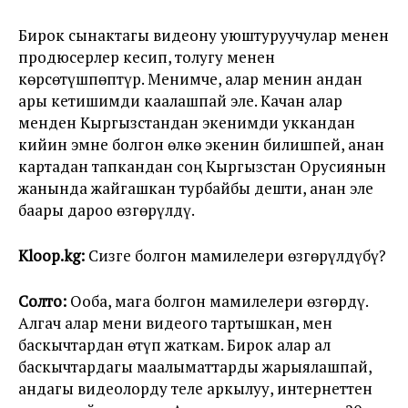
Бирок сынактагы видеону уюштуруучулар менен
продюсерлер кесип, толугу менен
көрсөтүшпөптүр. Менимче, алар менин андан
ары кетишимди каалашпай эле. Качан алар
менден Кыргызстандан экенимди уккандан
кийин эмне болгон өлкө экенин билишпей, анан
картадан тапкандан соң Кыргызстан Орусиянын
жанында жайгашкан турбайбы дешти, анан эле
баары дароо өзгөрүлдү.
Kloop.kg:
Сизге болгон мамилелери өзгөрүлдүбү?
Солто:
Ооба, мага болгон мамилелери өзгөрдү.
Алгач алар мени видеого тартышкан, мен
баскычтардан өтүп жаткам. Бирок алар ал
баскычтардагы маалыматтарды жарыялашпай,
андагы видеолорду теле аркылуу, интернеттен