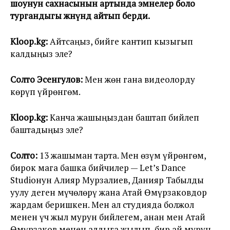
шоунун сахнасынын артында эмнелер боло
тургандыгы жөнүндө айтып берди.
Kloop.kg:
Айтсаңыз, бийге кантип кызыгып
калдыңыз эле?
Солто Эсенгулов:
Мен жөн гана видеолорду
көрүп үйрөнгөм.
Kloop.kg:
Канча жашыңыздан баштап бийлеп
баштадыңыз эле?
Солто:
13 жашыман тарта. Мен өзүм үйрөнгөм,
бирок мага башка бийчилер — Let’s Dance
Studioнун Алияр Мурзалиев, Данияр Табылды
уулу деген мүчөлөрү жана Атай Өмүрзаковдор
жардам беришкен. Мен ал студияда болжол
менен үч жыл мурун бийлегем, анан мен Атай
Өмүрзаков менен алдыга жылып, бир ай мурун